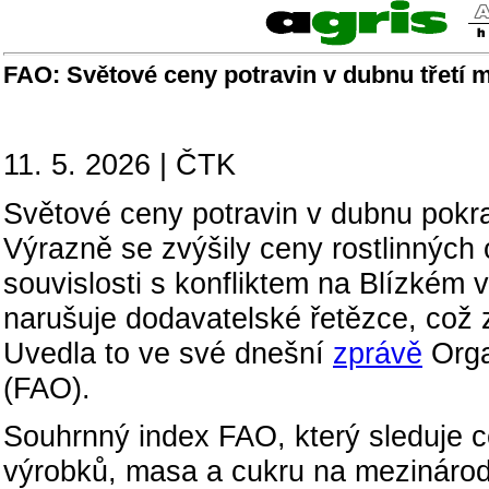
FAO: Světové ceny potravin v dubnu třetí m
11. 5. 2026 | ČTK
Světové ceny potravin v dubnu pokra
Výrazně se zvýšily ceny rostlinných 
souvislosti s konfliktem na Blízkém v
narušuje dodavatelské řetězce, což zv
Uvedla to ve své dnešní
zprávě
Orga
(FAO).
Souhrnný index FAO, který sleduje ce
výrobků, masa a cukru na mezinárodn