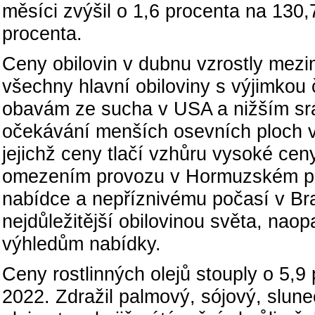
měsíci zvýšil o 1,6 procenta na 130
procenta.
Ceny obilovin v dubnu vzrostly mezi
všechny hlavní obiloviny s výjimkou 
obavám ze sucha v USA a nižším sráž
očekávání menších osevních ploch v 
jejichž ceny tlačí vzhůru vysoké ce
omezením provozu v Hormuzském průli
nabídce a nepříznivému počasí v Braz
nejdůležitější obilovinou světa, naop
výhledům nabídky.
Ceny rostlinných olejů stouply o 5,
2022. Zdražil palmový, sójový, slun