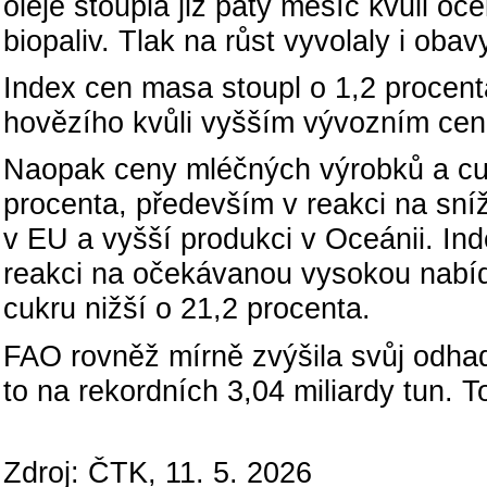
oleje stoupla již pátý měsíc kvůli 
biopaliv. Tlak na růst vyvolaly i obav
Index cen masa stoupl o 1,2 procent
hovězího kvůli vyšším vývozním cenám
Naopak ceny mléčných výrobků a cukr
procenta, především v reakci na sní
v EU a vyšší produkci v Oceánii. Ind
reakci na očekávanou vysokou nabíd
cukru nižší o 21,2 procenta.
FAO rovněž mírně zvýšila svůj odhad
to na rekordních 3,04 miliardy tun. T
Zdroj: ČTK, 11. 5. 2026