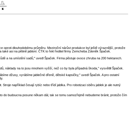
íce oproti dlouhodobému průměru. Meziroční nárůst produkce byl ještě výraznější, protože
a také asi na pětině jabloní. ČTK to řekl ředitel firmy Zemcheba Zdeněk Špaček.
a odrůdě a na umístění sadů," uvedl Špaček. Firma pěstuje ovoce zhruba na 200 hektarech.
dů, náklady na to jsou mnohem vyšší, než co by byla případná škoda,” vysvětlil Špaček.
bíme džusy, vyrábíme jablečné dřeně, dětské kapsičky," uvedl Špaček. A pro ostatní
dy.
troje například česají rybíz nebo třídí jablka. Pro robotizaci sběru jablek je ale nutný
e to do budoucna posune někam dál, tak se tomu samozřejmě nebudeme bránit, protože čím