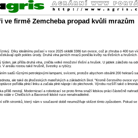
ři ve firmě Zemcheba propad kvůli mrazům
ivý. Díky ideálnímu počasí v roce 2025 sklidili 3386 tun ovoce, což je zhruba o 400 tun v
očekávají opět pokles úrody. Druhá vlna jarních mrazů poničila květy na třešních a hrušních 
ulý týden, jak přišla druhá vlna, zničila velké množství třešní a hrušek. U jablek záleželo n
. V areálu rostou také hrušně, švestky a rybízy.
áním sadů různými petrolejovými lampami, svícemi, protože abychom obsáhli 200 hektarů sa
dnota, ale také do jihočeských mateřských a základních škol. "Kromě čerstvého ovoce vyrá
vce pořídila plnicí linku a začala plnit nápoje i do plechovek. Výrobu rozšíří také o limoná
íliš nestojí. Modernizací a robotizací se proto firma snaží lidskou práci částečně nahradit. S
roto stále v Chelčicích a Bavorově lidské ruce nenahraditelné.
ní střih stromků, který nám v současné době neumožňuje sklízet tímto způsobem. Pokud s