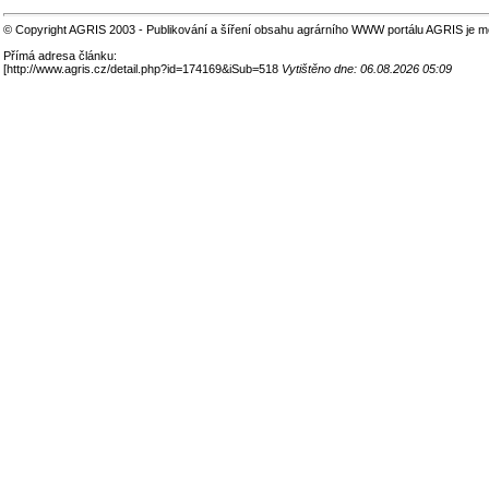
© Copyright AGRIS 2003 - Publikování a šíření obsahu agrárního WWW portálu AGRIS je m
Přímá adresa článku:
[
http://www.agris.cz/detail.php?id=174169&iSub=518
Vytištěno dne: 06.08.2026 05:09