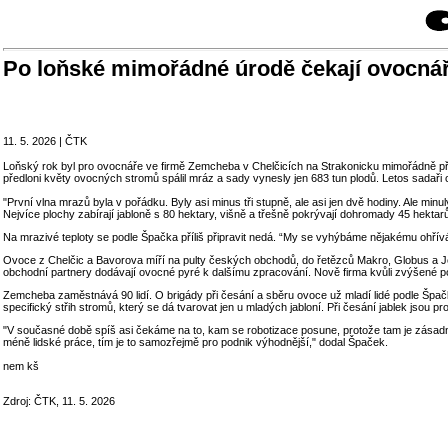
Po loňské mimořádné úrodě čekají ovocná
11. 5. 2026 | ČTK
Loňský rok byl pro ovocnáře ve firmě Zemcheba v Chelčicích na Strakonicku mimořádně přízn
předloni květy ovocných stromů spálil mráz a sady vynesly jen 683 tun plodů. Letos sadaři 
"První vlna mrazů byla v pořádku. Byly asi minus tři stupně, ale asi jen dvě hodiny. Ale min
Nejvíce plochy zabírají jabloně s 80 hektary, višně a třešně pokrývají dohromady 45 hektarů
Na mrazivé teploty se podle Špačka příliš připravit nedá. “My se vyhýbáme nějakému ohřív
Ovoce z Chelčic a Bavorova míří na pulty českých obchodů, do řetězců Makro, Globus a Je
obchodní partnery dodávají ovocné pyré k dalšímu zpracování. Nově firma kvůli zvýšené poptá
Zemcheba zaměstnává 90 lidí. O brigády při česání a sběru ovoce už mladí lidé podle Špačka př
specifický střih stromů, který se dá tvarovat jen u mladých jabloní. Při česání jablek jsou p
"V současné době spíš asi čekáme na to, kam se robotizace posune, protože tam je zásad
méně lidské práce, tím je to samozřejmě pro podnik výhodnější," dodal Špaček.
nem kš
Zdroj: ČTK, 11. 5. 2026