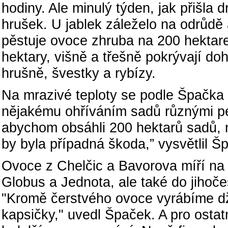
hodiny. Ale minulý týden, jak přišla d
hrušek. U jablek záleželo na odrůdě
pěstuje ovoce zhruba na 200 hektarec
hektary, višně a třešně pokrývají do
hrušně, švestky a rybízy.
Na mrazivé teploty se podle Špačka 
nějakému ohříváním sadů různými pe
abychom obsáhli 200 hektarů sadů, 
by byla případná škoda,” vysvětlil Š
Ovoce z Chelčic a Bavorova míří na
Globus a Jednota, ale také do jihoč
"Kromě čerstvého ovoce vyrábíme dž
kapsičky," uvedl Špaček. A pro osta