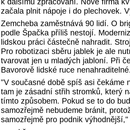
k dalšímu zpracování. Nově firma kvů
začala plnit nápoje i do plechovek. V
Zemcheba zaměstnává 90 lidí. O brig
podle Špačka příliš nestojí. Moderniz
lidskou práci částečně nahradit. Stroj
Pro robotizaci sběru jablek je ale nut
tvarovat jen u mladých jabloní. Při č
Bavorově lidské ruce nenahraditelné
"V současné době spíš asi čekáme n
tam je zásadní střih stromků, který
tímto způsobem. Pokud se to do bu
samozřejmě nebudeme bránit, protože
samozřejmě pro podnik výhodnější,"