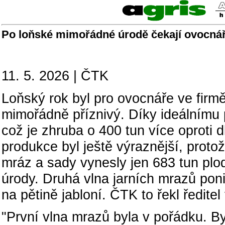
Po loňské mimořádné úrodě čekají ovocná
11. 5. 2026 | ČTK
Loňský rok byl pro ovocnáře ve fir
mimořádně příznivý. Díky ideálnímu p
což je zhruba o 400 tun více oproti
produkce byl ještě výraznější, proto
mráz a sady vynesly jen 683 tun plo
úrody. Druhá vlna jarních mrazů poni
na pětině jabloní. ČTK to řekl ředi
"První vlna mrazů byla v pořádku. Byl