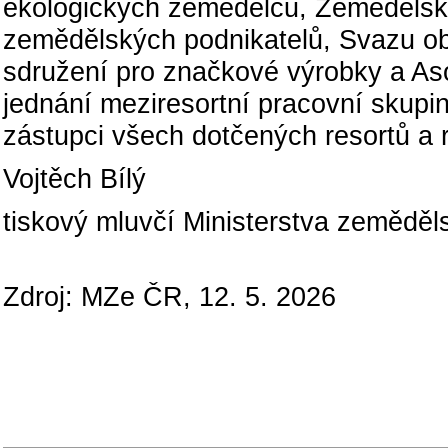
ekologických zemědělců, Zeměděls
zemědělských podnikatelů, Svazu o
sdružení pro značkové výrobky a As
jednání meziresortní pracovní skupin
zástupci všech dotčených resortů a re
Vojtěch Bílý
tiskový mluvčí Ministerstva zeměděls
Zdroj: MZe ČR, 12. 5. 2026