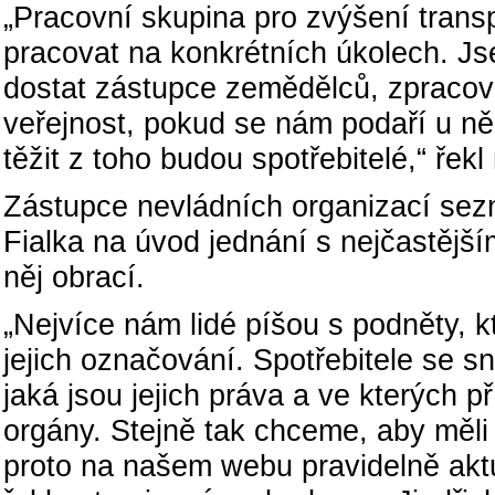
„Pracovní skupina pro zvýšení trans
pracovat na konkrétních úkolech. Js
dostat zástupce zemědělců, zpracova
veřejnost, pokud se nám podaří u ně
těžit z toho budou spotřebitelé,“ řek
Zástupce nevládních organizací sez
Fialka na úvod jednání s nejčastější
něj obrací.
„Nejvíce nám lidé píšou s podněty, kt
jejich označování. Spotřebitele se s
jaká jsou jejich práva a ve kterých 
orgány. Stejně tak chceme, aby měli 
proto na našem webu pravidelně aktu