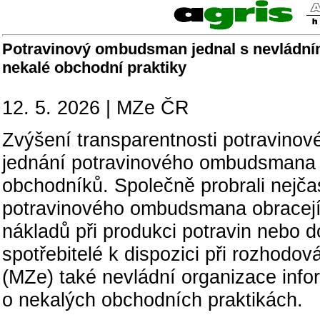
Potravinový ombudsman jednal s nevládním
nekalé obchodní praktiky
12. 5. 2026 | MZe ČR
Zvýšení transparentnosti potravino
jednání potravinového ombudsmana s
obchodníků. Společně probrali nejčas
potravinového ombudsmana obracejí s
nákladů při produkci potravin nebo d
spotřebitelé k dispozici při rozhodo
(MZe) také nevládní organizace info
o nekalých obchodních praktikách.