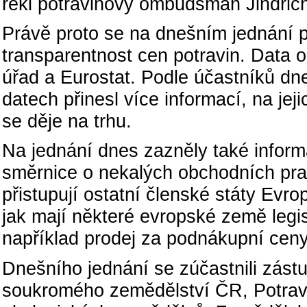
řekl potravinový ombudsman Jindřich
Právě proto se na dnešním jednání p
transparentnost cen potravin. Data o
úřad a Eurostat. Podle účastníků dn
datech přinesl více informací, na jej
se děje na trhu.
Na jednání dnes zazněly také inform
směrnice o nekalých obchodních prak
přistupují ostatní členské státy Evro
jak mají některé evropské země legi
například prodej za podnákupní ceny
Dnešního jednání se zúčastnili zást
soukromého zemědělství ČR, Potra