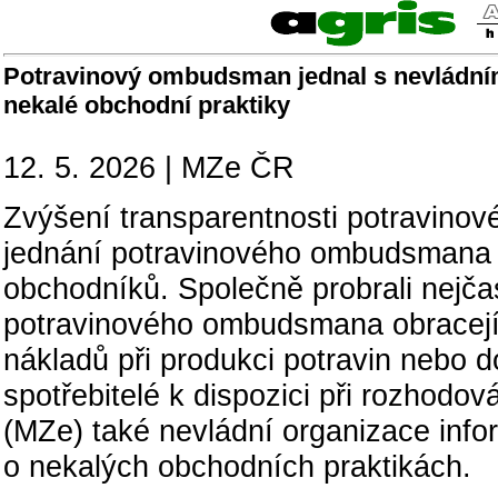
Potravinový ombudsman jednal s nevládním
nekalé obchodní praktiky
12. 5. 2026 | MZe ČR
Zvýšení transparentnosti potravino
jednání potravinového ombudsmana s
obchodníků. Společně probrali nejčas
potravinového ombudsmana obracejí s
nákladů při produkci potravin nebo d
spotřebitelé k dispozici při rozhodo
(MZe) také nevládní organizace info
o nekalých obchodních praktikách.