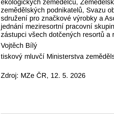
ekologických zemědělců, Zeměděls
zemědělských podnikatelů, Svazu o
sdružení pro značkové výrobky a As
jednání meziresortní pracovní skupin
zástupci všech dotčených resortů a re
Vojtěch Bílý
tiskový mluvčí Ministerstva zeměděls
Zdroj: MZe ČR, 12. 5. 2026