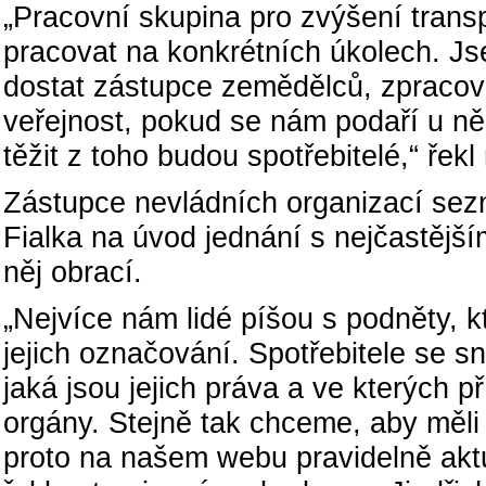
„Pracovní skupina pro zvýšení trans
pracovat na konkrétních úkolech. Js
dostat zástupce zemědělců, zpracova
veřejnost, pokud se nám podaří u ně
těžit z toho budou spotřebitelé,“ řek
Zástupce nevládních organizací sez
Fialka na úvod jednání s nejčastější
něj obrací.
„Nejvíce nám lidé píšou s podněty, kt
jejich označování. Spotřebitele se s
jaká jsou jejich práva a ve kterých 
orgány. Stejně tak chceme, aby měli 
proto na našem webu pravidelně aktu