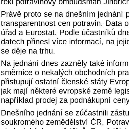
řekl potravinový ombudsman Jindřich
Právě proto se na dnešním jednání p
transparentnost cen potravin. Data o
úřad a Eurostat. Podle účastníků dn
datech přinesl více informací, na jej
se děje na trhu.
Na jednání dnes zazněly také inform
směrnice o nekalých obchodních prak
přistupují ostatní členské státy Evro
jak mají některé evropské země legi
například prodej za podnákupní ceny
Dnešního jednání se zúčastnili zást
soukromého zemědělství ČR, Potra