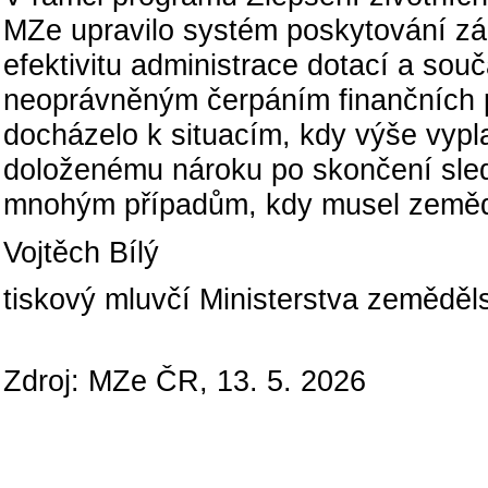
MZe upravilo systém poskytování zál
efektivitu administrace dotací a sou
neoprávněným čerpáním finančních 
docházelo k situacím, kdy výše vyp
doloženému nároku po skončení sled
mnohým případům, kdy musel zeměděl
Vojtěch Bílý
tiskový mluvčí Ministerstva zeměděls
Zdroj: MZe ČR, 13. 5. 2026