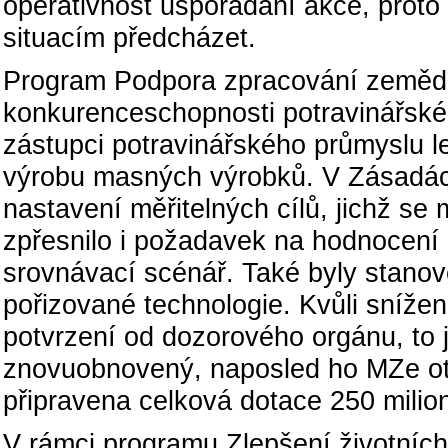
operativnost uspořádání akce, proto 
situacím předcházet.
Program Podpora zpracování zemědě
konkurenceschopnosti potravinářské
zástupci potravinářského průmyslu 
výrobu masných výrobků. V Zásadác
nastavení měřitelných cílů, jichž se
zpřesnilo i požadavek na hodnocení n
srovnávací scénář. Také byly stanov
pořizované technologie. Kvůli sníže
potvrzení od dozorového orgánu, to j
znovuobnovený, naposled ho MZe ot
připravena celková dotace 250 milio
V rámci programu Zlepšení životníc