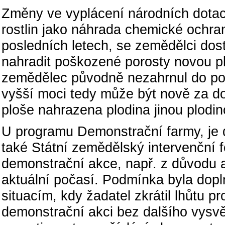
Změny ve vyplácení národních dotací
rostlin jako náhrada chemické ochran
posledních letech, se zemědělci dost
nahradit poškozené porosty novou pl
zemědělec původně nezahrnul do pod
vyšší moci tedy může být nově za 
ploše nahrazena plodina jinou plodin
U programu Demonstrační farmy, je 
také Státní zemědělský intervenční 
demonstrační akce, např. z důvodu a
aktuální počasí. Podmínka byla dopl
situacím, kdy žadatel zkrátil lhůtu 
demonstrační akci bez dalšího vysv