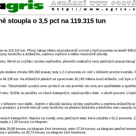
ě stoupla o 3,5 pct na 119.315 tun
ta na 119.315 tun. Přímý nákup mléka od producentů vzrostl o čtyři procenta na téměř 838,6 
 ceny hovězího a drůbežího, zatímco vepřové a mléko meziročně zlevnily.
vku. Mírně se zvýšila i výroba vepřového, přestože realizační ceny jatečných prasat klesají 
bylo dodáno zhruba 585.000 prasat, tedy o 2,4 procenta víc než v loňském prvním kvartálu. 
a 46.136 tun. Na drůbežích jatkách se zpracovalo 30,195 milionu kusů drůbeže, což bylo o 3,
65 tun. "Dlouhodobě vysoká cena výrobců se zde promítá i do ceny pro spotřebitele a spotře
l roku. Snížily se porážky ve všech kategoriích, nejvýrazněji u telat - o devět procent. U b
 ČR v loňském roce dařilo. Jedním z důvodů nárůstu výroby vepřového a zejména drůbežího je
skou produkci, a kromě toho již ceny hovězího na přelomu loňského a letošního roku narazily 
vaných kategoriích. Nejvíce se zvedly ceny jatečných telat, která zdražila o 52,2 procenta.
oupla o 1,55 koruny za kilogram.
a 28,88 koruny za kilogram živé hmotnosti, nebo 37,54 koruny za kilogram jatečné hmotnos
kosti v průměru za 30,73 koruny za kilogram živé hmotnosti.