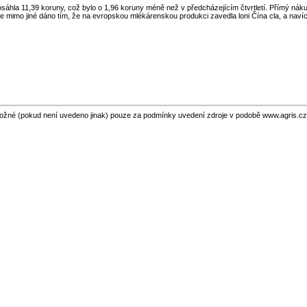
osáhla 11,39 koruny, což bylo o 1,96 koruny méně než v předcházejícím čtvrtletí. Přímý ná
 je mimo jiné dáno tím, že na evropskou mlékárenskou produkci zavedla loni Čína cla, a n
ožné (pokud není uvedeno jinak) pouze za podmínky uvedení zdroje v podobě www.agris.cz