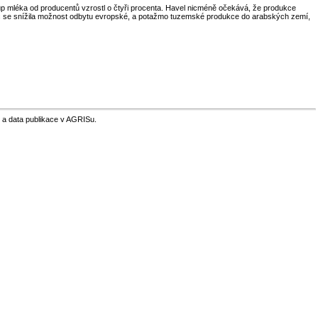
kup mléka od producentů vzrostl o čtyři procenta. Havel nicméně očekává, že produkce
avíc se snížila možnost odbytu evropské, a potažmo tuzemské produkce do arabských zemí,
 a data publikace v AGRISu.