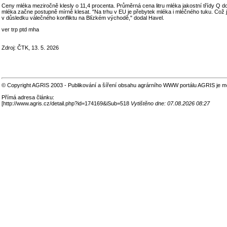
Ceny mléka meziročně klesly o 11,4 procenta. Průměrná cena litru mléka jakostní třídy Q d
mléka začne postupně mírně klesat. "Na trhu v EU je přebytek mléka i mléčného tuku. Což
v důsledku válečného konfliktu na Blízkém východě," dodal Havel.
ver trp ptd mha
Zdroj: ČTK, 13. 5. 2026
© Copyright AGRIS 2003 - Publikování a šíření obsahu agrárního WWW portálu AGRIS je m
Přímá adresa článku:
[
http://www.agris.cz/detail.php?id=174169&iSub=518
Vytištěno dne: 07.08.2026 08:27