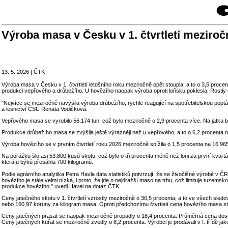
Výroba masa v Česku v 1. čtvrtletí meziročn
13. 5. 2026 | ČTK
Výroba masa v Česku v 1. čtvrtletí letošního roku meziročně opět stoupla, a to o 3,5 procen
produkci vepřového a drůbežího. U hovězího naopak výroba oproti loňsku poklesla. Rostly
"Nejvíce se meziročně navýšila výroba drůbežího, rychle reagující na spotřebitelskou poptá
a lesnictví ČSÚ Renata Vodičková.
Vepřového masa se vyrobilo 56.174 tun, což bylo meziročně o 2,9 procenta více. Na jatka 
Produkce drůbežího masa se zvýšila ještě výrazněji než u vepřového, a to o 6,2 procenta n
Výroba hovězího se v prvním čtvrtletí roku 2026 meziročně snížila o 1,5 procenta na 16.9
Na porážku šlo asi 53.800 kusů skotu, což bylo o tři procenta méně než loni za první kvartá
která u býků přesáhla 700 kilogramů.
Podle agrárního analytika Petra Havla data statistiků potvrzují, že se živočišné výrobě v
hovězího je stále velmi nízká, i proto, že jde o nejdražší maso na trhu, což limituje tuzem
produkce hovězího," uvedl Havel na dotaz ČTK.
Ceny jatečného skotu v 1. čtvrtletí vzrostly meziročně o 30,5 procenta, a to ve všech sledo
nebo 160,97 koruny za kilogram masa. Oproti předchozímu čtvrtletí cena hovězího masa st
Ceny jatečných prasat se naopak meziročně propadly o 18,4 procenta. Průměrná cena dosáhl
Ceny jatečných kuřat se meziročně zvedly o 8,2 procenta. Výrobci je prodávali v I. třídě ja