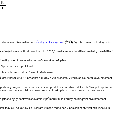
milionu litrů. Oznámil to dnes
Český statistický úřad
(ČSÚ). Výroba masa rostla díky větší
s mírnými výkyvy již od poloviny roku 2023," uvedla vedoucí oddělení statistiky zemědělství
Porážky prasnic se zvedly meziročně o více než pětinu.
9 procenta více proti loňsku.
ba hovězího masa klesá," uvedla Vodičková.
ýků klesly porážky o 3,8 procenta a u krav o 2,8 procenta. Zvedla se ale porážková hmotnost,
 podle něj navýšení dotací na živočišnou produkci v národních dotacích. "Naopak spotřeba
na svůj strop, a spotřebitelé i proto omezovali nákup hovězího. Odrazem je pak pokles
 Za jatečné býky dostávali chovatelé v průměru 88,44 koruny za kilogram živé hmotnosti,
ti, tedy o 5,43 koruny za kilogram v mase méně než v posledním čtvrtletí minulého roku.