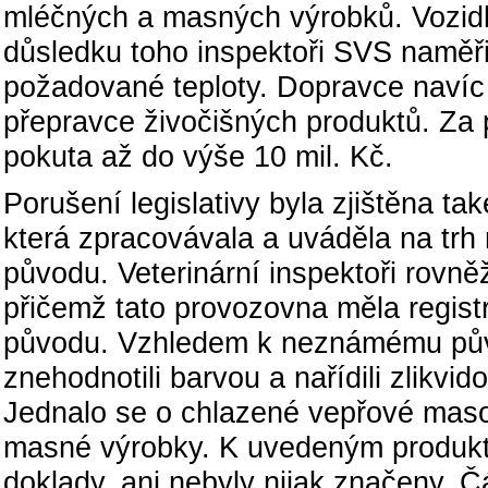
mléčných a masných výrobků. Vozidl
důsledku toho inspektoři SVS naměři
požadované teploty. Dopravce navíc
přepravce živočišných produktů. Za p
pokuta až do výše 10 mil. Kč.
Porušení legislativy byla zjištěna t
která zpracovávala a uváděla na t
původu. Veterinární inspektoři rovněž
přičemž tato provozovna měla registr
původu. Vzhledem k neznámému původ
znehodnotili barvou a nařídili zlikvi
Jednalo se o chlazené vepřové maso,
masné výrobky. K uvedeným produkt
doklady, ani nebyly nijak značeny. 