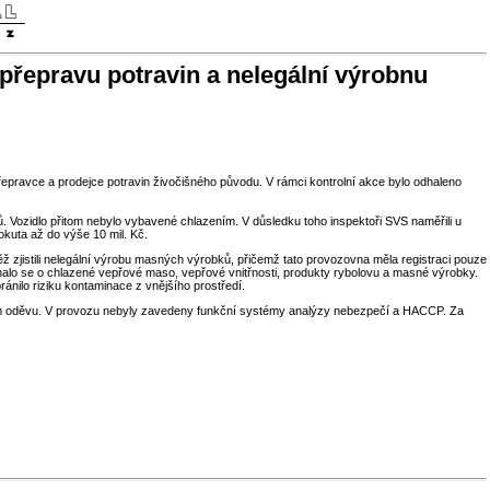
í přepravu potravin a nelegální výrobnu
přepravce a prodejce potravin živočišného původu. V rámci kontrolní akce bylo odhaleno
 Vozidlo přitom nebylo vybavené chlazením. V důsledku toho inspektoři SVS naměřili u
kuta až do výše 10 mil. Kč.
ž zjistili nelegální výrobu masných výrobků, přičemž tato provozovna měla registraci pouze
dnalo se o chlazené vepřové maso, vepřové vnitřnosti, produkty rybolovu a masné výrobky.
nilo riziku kontaminace z vnějšího prostředí.
ním oděvu. V provozu nebyly zavedeny funkční systémy analýzy nebezpečí a HACCP. Za