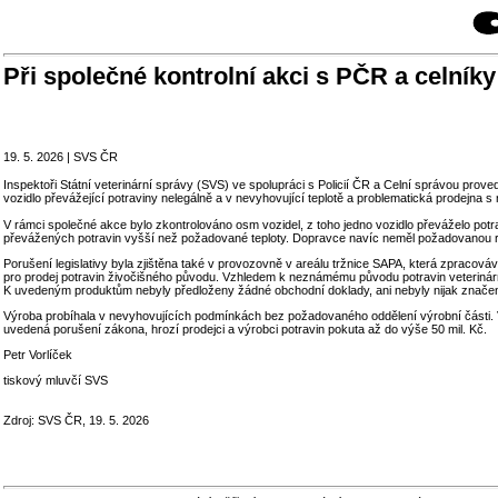
Při společné kontrolní akci s PČR a celníky
19. 5. 2026 | SVS ČR
Inspektoři Státní veterinární správy (SVS) ve spolupráci s Policií ČR a Celní správou prov
vozidlo převážející potraviny nelegálně a v nevyhovující teplotě a problematická prodejna
V rámci společné akce bylo zkontrolováno osm vozidel, z toho jedno vozidlo převáželo pot
převážených potravin vyšší než požadované teploty. Dopravce navíc neměl požadovanou regi
Porušení legislativy byla zjištěna také v provozovně v areálu tržnice SAPA, která zpracov
pro prodej potravin živočišného původu. Vzhledem k neznámému původu potravin veterinární 
K uvedeným produktům nebyly předloženy žádné obchodní doklady, ani nebyly nijak značeny.
Výroba probíhala v nevyhovujících podmínkách bez požadovaného oddělení výrobní části.
uvedená porušení zákona, hrozí prodejci a výrobci potravin pokuta až do výše 50 mil. Kč.
Petr Vorlíček
tiskový mluvčí SVS
Zdroj: SVS ČR, 19. 5. 2026