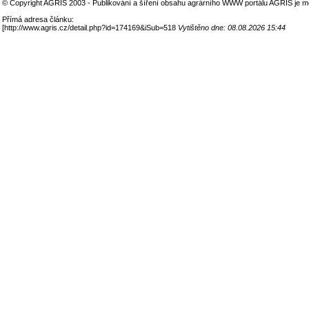
© Copyright AGRIS 2003 - Publikování a šíření obsahu agrárního WWW portálu AGRIS je m
Přímá adresa článku:
[
http://www.agris.cz/detail.php?id=174169&iSub=518
Vytištěno dne: 08.08.2026 15:44