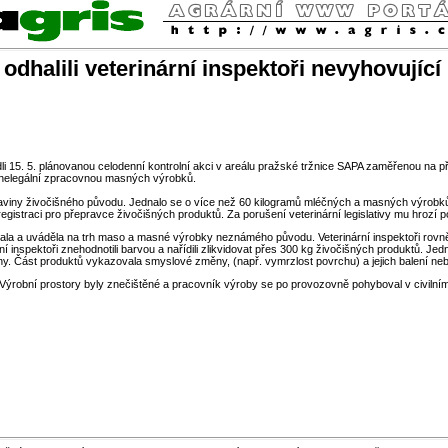
 odhalili veterinární inspektoři nevyhovujíc
edli 15. 5. plánovanou celodenní kontrolní akci v areálu pražské tržnice SAPA zaměřenou na 
 s nelegální zpracovnou masných výrobků.
raviny živočišného původu. Jednalo se o více než 60 kilogramů mléčných a masných výrobků.
straci pro přepravce živočišných produktů. Za porušení veterinární legislativy mu hrozí po
ávala a uváděla na trh maso a masné výrobky neznámého původu. Veterinární inspektoři rovně
inspektoři znehodnotili barvou a nařídili zlikvidovat přes 300 kg živočišných produktů. Je
 Část produktů vykazovala smyslové změny, (např. vymrzlost povrchu) a jejich balení nebrá
 Výrobní prostory byly znečištěné a pracovník výroby se po provozovně pohyboval v civil