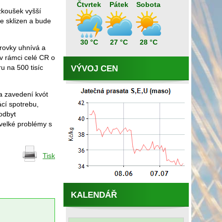
Čtvrtek
Pátek
Sobota
 zkoušek vyšší
je sklizen a bude
30 °C
27 °C
28 °C
krovky uhnívá a
o v rámci celé CR o
u na 500 tisíc
VÝVOJ CEN
a zavedení kvót
ácí spotrebu,
 odbyt
velké problémy s
Tisk
KALENDÁŘ