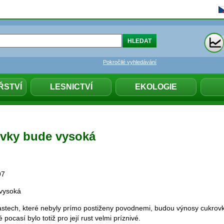
Pokročilé vyhledávání
ŘSTVÍ
LESNICTVÍ
EKOLOGIE
vky bude vysoká
97
vysoká
blastech, které nebyly prímo postiženy povodnemi, budou výnosy cukrovk
ocasí bylo totiž pro její rust velmi príznivé.