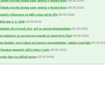
řeboň vyschla třetina vody, nejvíce v historii firmy
(06.08.2026)
řeboň vyschla třetina vody, nejvíce v historii firmy
(06.08.2026)
ounů u Olomouce se blíží. Letos začne dřív
(06.08.2026)
lého dne 5. 8. 2026
(06.08.2026)
 globální Jih výrazně více, než se dosud předpokládalo
(05.08.2026)
 mlékárny se ani loni nevymanilo ze záporných čísel
(05.08.2026)
pro Babiše, nový zákon má pomoct agropodnikům, odpůrci mají plán
(05.08.202
 listokaz japonský ničící vinice i sady
(05.08.2026)
cením újmy za ztížení pastvy
(05.08.2026)