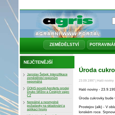
ZEMĚDĚLSTVÍ
POTRAVINÁ
NEJČTENĚJŠÍ
Úroda cukro
Jaroslav Šebek: Intenzifikace
zemědělství regionům
23.09.1997 | Haló noviny
nepomáhá
ÚOHS povolil Agrofertu prodej
Haló noviny - 23.9.19
Druko Střížov a Českých vajec
CZ
Úroda cukrovky bude 
Nereálné a nesmyslné
požadavky na skladování a
Prostejov (alk) - V o
aplikaci hnojiv
lonském roce. Srpnové p