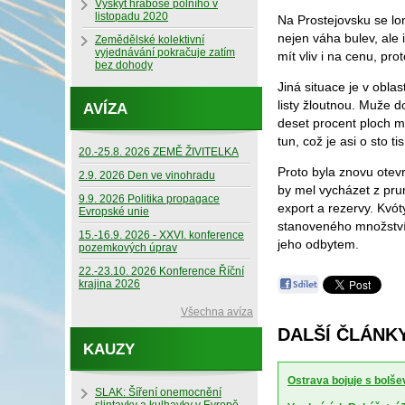
Výskyt hraboše polního v
listopadu 2020
Na Prostejovsku se lon
nejen váha bulev, ale 
Zemědělské kolektivní
vyjednávání pokračuje zatím
mít vliv i na cenu, pro
bez dohody
Jiná situace je v obl
listy žloutnou. Muže do
AVÍZA
deset procent ploch m
tun, což je asi o sto t
20.-25.8. 2026 ZEMĚ ŽIVITELKA
Proto byla znovu otev
2.9. 2026 Den ve vinohradu
by mel vycházet z prum
9.9. 2026 Politika propagace
export a rezervy. Kvót
Evropské unie
stanoveného množství 
15.-16.9. 2026 - XXVI. konference
jeho odbytem.
pozemkových úprav
22.-23.10. 2026 Konference Říční
krajina 2026
Všechna avíza
DALŠÍ ČLÁNKY
KAUZY
Ostrava bojuje s bolšev
SLAK: Šíření onemocnění