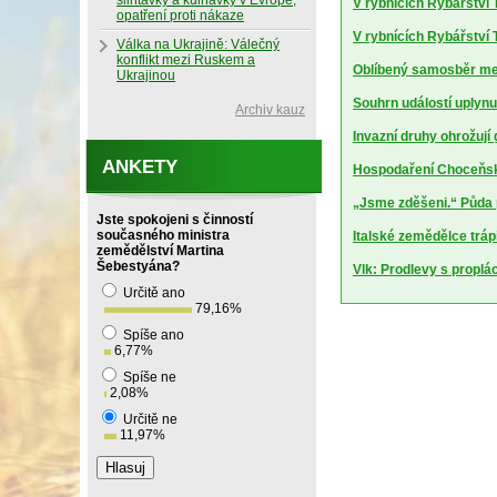
slintavky a kulhavky v Evropě,
V rybnících Rybářství T
opatření proti nákaze
V rybnících Rybářství T
Válka na Ukrajině: Válečný
konflikt mezi Ruskem a
Oblíbený samosběr mel
Ukrajinou
Souhrn událostí uplynu
Archiv kauz
Invazní druhy ohrožují
ANKETY
Hospodaření Choceňské
„Jsme zděšeni.“ Půda 
Jste spokojeni s činností
současného ministra
Italské zemědělce trápí
zemědělství Martina
Šebestyána?
Vlk: Prodlevy s proplá
Určitě ano
79,16
%
Spíše ano
6,77
%
Spíše ne
2,08
%
Určitě ne
11,97
%