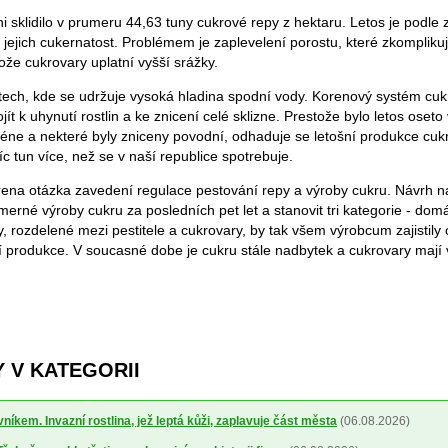
i sklidilo v prumeru 44,63 tuny cukrové repy z hektaru. Letos je podle
i jejich cukernatost. Problémem je zaplevelení porostu, které zkompliku
tože cukrovary uplatní vyšší srážky.
astech, kde se udržuje vysoká hladina spodní vody. Korenový systém cu
jít k uhynutí rostlin a ke znicení celé sklizne. Prestože bylo letos oset
éne a nekteré byly zniceny povodní, odhaduje se letošní produkce cukr
isíc tun více, než se v naší republice spotrebuje.
rena otázka zavedení regulace pestování repy a výroby cukru. Návrh n
erné výroby cukru za posledních pet let a stanovit tri kategorie - dom
y, rozdelené mezi pestitele a cukrovary, by tak všem výrobcum zajistily
produkce. V soucasné dobe je cukru stále nadbytek a cukrovary mají 
 V KATEGORII
níkem. Invazní rostlina, jež leptá kůži, zaplavuje část města
(06.08.2026)