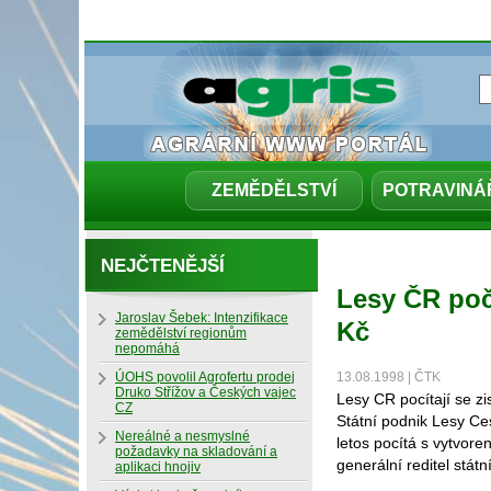
ZEMĚDĚLSTVÍ
POTRAVINÁ
NEJČTENĚJŠÍ
Lesy ČR poč
Jaroslav Šebek: Intenzifikace
Kč
zemědělství regionům
nepomáhá
ÚOHS povolil Agrofertu prodej
13.08.1998 | ČTK
Druko Střížov a Českých vajec
Lesy CR pocítají se 
CZ
Státní podnik Lesy Ce
Nereálné a nesmyslné
letos pocítá s vytvor
požadavky na skladování a
generální reditel státn
aplikaci hnojiv