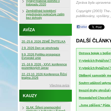
Výskyt hraboše polního v
Zpráva byla upravena
listopadu 2020
Copyright (2003) The 
Zemědělské kolektivní
vyjednávání pokračuje zatím
publikovány, vysílány,
bez dohody
AVÍZA
DALŠÍ ČLÁNKY
20.-25.8. 2026 ZEMĚ ŽIVITELKA
2.9. 2026 Den ve vinohradu
Ostrava bojuje s bolšev
9.9. 2026 Politika propagace
Evropské unie
V rybnících Rybářství T
15.-16.9. 2026 - XXVI. konference
pozemkových úprav
V rybnících Rybářství T
22.-23.10. 2026 Konference Říční
Oblíbený samosběr mel
krajina 2026
Souhrn událostí uplynu
Všechna avíza
Invazní druhy ohrožují
KAUZY
Hospodaření Choceňské
„Jsme zděšeni.“ Půda 
SLAK: Šíření onemocnění