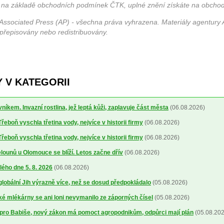
 na základě obchodních podmínek ČTK, uplné znění získáte na obchod
Associated Press (AP) - všechna práva vyhrazena. Materiály agentury 
 přepisovány nebo redistribuovány.
 V KATEGORII
níkem. Invazní rostlina, jež leptá kůži, zaplavuje část města
(06.08.2026)
řeboň vyschla třetina vody, nejvíce v historii firmy
(06.08.2026)
řeboň vyschla třetina vody, nejvíce v historii firmy
(06.08.2026)
ounů u Olomouce se blíží. Letos začne dřív
(06.08.2026)
lého dne 5. 8. 2026
(06.08.2026)
 globální Jih výrazně více, než se dosud předpokládalo
(05.08.2026)
 mlékárny se ani loni nevymanilo ze záporných čísel
(05.08.2026)
pro Babiše, nový zákon má pomoct agropodnikům, odpůrci mají plán
(05.08.202