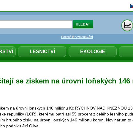
Pokročilé vyhledávání
ŘSTVÍ
LESNICTVÍ
EKOLOGIE
ítají se ziskem na úrovni loňských 146
ziskem na úrovni lonských 146 miliónu Kc RYCHNOV NAD KNEŽNOU 13.
ské republiky (LCR), kterému patrí asi 55 procent z celého lesního pu
ením hrubého zisku na úrovni lonských 146 miliónu korun. Novinárum to 
ího podniku Jirí Oliva.