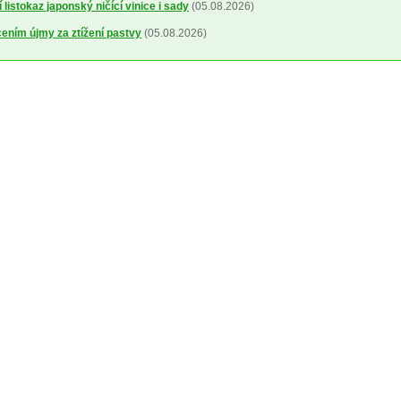
 listokaz japonský ničící vinice i sady
(05.08.2026)
cením újmy za ztížení pastvy
(05.08.2026)