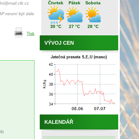
Čtvrtek
Pátek
Sobota
ni@mail.ctk.cz
AP nesmí být dále
30 °C
27 °C
28 °C
Tisk
VÝVOJ CEN
KALENDÁŘ
6)