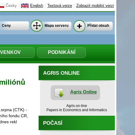
Česky
English
Textová verze
Zobrazit mobilní verzi
Ceny
Mapa serveru
Přidat obsah
VENKOV
PODNIKÁNÍ
AGRIS ONLINE
 miliónů
Agris Online
Agris on-line
srpna (CTK) -
Papers in Economics and Informatics
dního fondu CR,
dnes rekl
POČASÍ