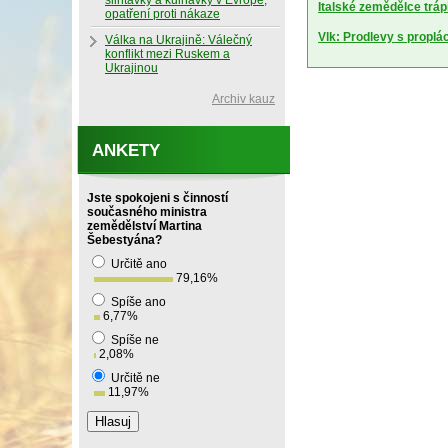
slintavky a kulhavky v Evropě,
Italské zemědělce trápí
opatření proti nákaze
Vlk: Prodlevy s proplá
Válka na Ukrajině: Válečný
konflikt mezi Ruskem a
Ukrajinou
Archiv kauz
ANKETY
Jste spokojeni s činností
současného ministra
zemědělství Martina
Šebestyána?
Určitě ano
79,16
%
Spíše ano
6,77
%
Spíše ne
2,08
%
Určitě ne
11,97
%