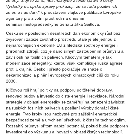
změny. Stojí to za to, nescházejme z téhle správné cesty.
Výsledky evropské zprávy prokazují, že se řada pozitivních
změn u nás daří,“
k představení vlajkové publikace Evropské
agentury pro životní prostředí na dnešním
semináři místopředsedkyně Senátu Jitka Seitlová.
Česku se v posledních desetiletích daří ekonomicky růst bez
zvyšování zátěže životního prostředí. Stále je ale jednou z
nejnáročnějších ekonomik EU z hlediska spotřeby energie i
přírodních zdrojů, což je dáno silným zastoupením průmyslu a
závislostí na fosilních palivech. Klíčovým tématem je tak
modernizace energetiky, kterou však komplikuje ruská agrese
proti Ukrajině. Česko i přesto pokračuje ve snaze o
dekarbonizaci a plnění evropských klimatických cílů do roku
2030.
Klíčovou roli hrají politiky na podporu udržitelné dopravy,
renovací budov a investic do čisté energie i recyklace. Národní
strategie v oblasti energetiky se zaměřují na omezení závislosti
na ruských fosilních palivech a posílení výroby domácí čisté
energie. Tyto kroky jsou nezbytné pro zajištění energetické
bezpečnosti země a urychlení přechodu k čistším technologiím.
Rozsáhlý průmysl přitom nabízí potenciál, pokud bude podpořen
investicemi do výzkumu a inovací v oblasti čistých technologií.