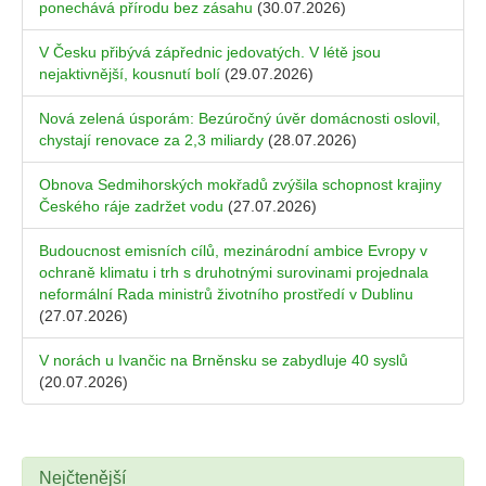
ponechává přírodu bez zásahu
(30.07.2026)
V Česku přibývá zápřednic jedovatých. V létě jsou
nejaktivnější, kousnutí bolí
(29.07.2026)
Nová zelená úsporám: Bezúročný úvěr domácnosti oslovil,
chystají renovace za 2,3 miliardy
(28.07.2026)
Obnova Sedmihorských mokřadů zvýšila schopnost krajiny
Českého ráje zadržet vodu
(27.07.2026)
Budoucnost emisních cílů, mezinárodní ambice Evropy v
ochraně klimatu i trh s druhotnými surovinami projednala
neformální Rada ministrů životního prostředí v Dublinu
(27.07.2026)
V norách u Ivančic na Brněnsku se zabydluje 40 syslů
(20.07.2026)
Nejčtenější