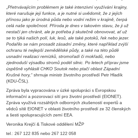
„
Přetrvávajícím problémem je také intenzivní využívání krajiny,
které narušuje její funkce, a je nutné si uvědomit, že z jejích
přínosu jako je úrodná půda nebo vodní režim v krajině, čerpá
celá naše společnost. Příroda je dnes v takovém stavu, že ji už
nestačí jen chránit, ale je potřeba ji skutečně obnovovat, ať už
se to týká našich polí, luk, lesů, ale také potoků, řek nebo jezer.
Podařilo se nám prosadit zásadní změny, které například zvýší
ochranu té nejlepší zemědělské půdy, a také na této půdě
usnadní realizaci remízků, stromořadí či mokřadů, nebo
zjednoduší výsadbu stromů podél silnic. Po letech příprav jsme
úspěšně vyhlásili CHKO Soutok nebo ptačí oblast Západní
Krušné hory,“
shrnuje ministr životního prostředí Petr Hladík
(KDU-ČSL).
Zpráva byla vypracována v úzké spolupráci s Evropskou
informační a pozorovací sítí pro životní prostředí (EIONET).
Zpráva využívá rozsáhlých odborných zkušeností expertů a
vědců sítě EIONET v oblasti životního prostředí ze 32 členských
a šesti spolupracujících zemí EEA.
Veronika Krejčí & Tiskové oddělení MŽP
tel.: 267 122 835 nebo 267 122 058