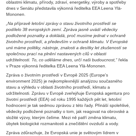
oblastmi klimatu, přírody, zdraví, energetiky, výroby a spotřeby
dnes v Senátu představila výkonná ředitelka EEA Leena Ylä-
Mononen.
„Na přípravě letošní zprávy o stavu životního prostředí se
podílelo 38 evropských zemí. Zpráva jasně uvádí vědecky
podložené poznatky a dokládá, proč musíme jednat v ochraně
životního prostředí, a především v ochraně klimatu. V Evropské
unii máme politiky, nástroje, znalosti a desítky let zkušeností se
společnou prací na plnění nastavených cílů v oblasti
udržitelnosti. To, co uděláme dnes, určí naši budoucnost,“
řekla
v Praze výkonná ředitelka EEA Leena Ylä-Mononen.
Zpráva o životním prostředí v Evropě 2025 (Europe's
environment 2025) je nejkomplexnější analýzou současného
stavu a výhledu v oblasti životního prostředí, klimatu a
udržitelnosti. Zprávu v Evropě zveřejňuje Evropská agentura pro
životní prostředí (EEA) od roku 1995 každých pět let, letošní
hodnocení je tak sedmou zprávou z této řady. Přináší spolehlivé,
vědecky podložené poznatky o tom, jak reagovat na obrovské a
složité výzvy, kterým čelíme. Mezi ně patří změna klimatu,
úbytek biologické rozmanitosti a znečištění ovzduší a vody.
Zpráva zdůrazňuje, že Evropská unie je světovým lídrem v