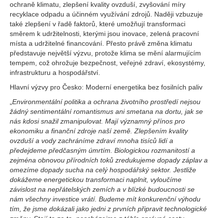
ochraně klimatu, zlepšení kvality ovzduší, zvyšování míry
recyklace odpadu a účinném využívání zdrojů. Naději vzbuzuje
také zlepšení v řadě faktorů, které umožňují transformaci
směrem k udržitelnosti, kterými jsou inovace, zelená pracovní
místa a udržitelné financování. Přesto právě změna klimatu
představuje největší výzvu, protože klima se mění alarmujícím
tempem, což ohrožuje bezpečnost, veřejné zdraví, ekosystémy,
infrastrukturu a hospodářství.
Hlavní výzvy pro Česko: Moderní energetika bez fosilních paliv
„
Environmentální politika a ochrana životního prostředí nejsou
žádný sentimentální romantismus ani smetana na dortu, jak se
nás kdosi snažil zmanipulovat. Mají významný přínos pro
ekonomiku a finanční zdroje naší země. Zlepšením kvality
ovzduší a vody zachráníme zdraví mnoha tisíců lidí a
předejdeme předčasným úmrtím. Biologickou rozmanitostí a
zejména obnovou přírodních toků zredukujeme dopady záplav a
omezíme dopady sucha na celý hospodářský sektor. Jestliže
dokážeme energetickou transformaci naplnit, vyloučíme
závislost na nepřátelských zemích a v blízké budoucnosti se
nám všechny investice vrátí. Budeme mít konkurenční výhodu
tím, že jsme dokázali jako jedni z prvních připravit technologické