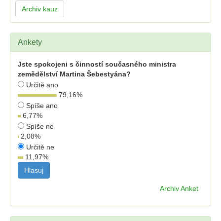
Archiv kauz
Ankety
Jste spokojeni s činností současného ministra
zemědělství Martina Šebestyána?
Určitě ano
79,16
%
Spíše ano
6,77
%
Spíše ne
2,08
%
Určitě ne
11,97
%
Archiv Anket