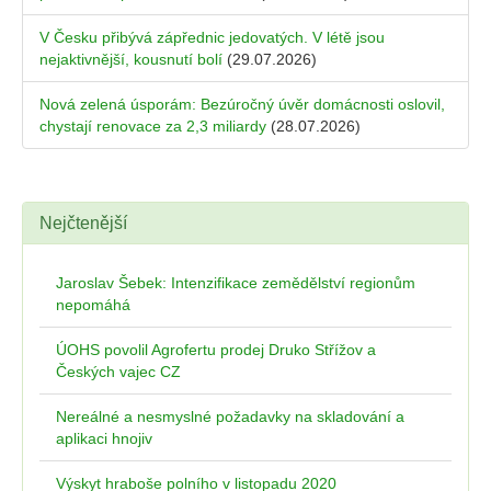
V Česku přibývá zápřednic jedovatých. V létě jsou
nejaktivnější, kousnutí bolí
(29.07.2026)
Nová zelená úsporám: Bezúročný úvěr domácnosti oslovil,
chystají renovace za 2,3 miliardy
(28.07.2026)
Nejčtenější
Jaroslav Šebek: Intenzifikace zemědělství regionům
nepomáhá
ÚOHS povolil Agrofertu prodej Druko Střížov a
Českých vajec CZ
Nereálné a nesmyslné požadavky na skladování a
aplikaci hnojiv
Výskyt hraboše polního v listopadu 2020