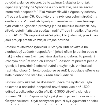
potoční a slunce obecné. Je to zajímavá ukázka toho, jak
vypadaly rybníky na Vysočině a co v nich žilo, než se začalo
intenzivně hospodařit,“ říká Václav Hlaváč z Agentury ochrany
přírody a krajiny ČR. Oba tyto druhy ryb jsou velmi náročné na
kvalitu vody. V minulosti bývaly v tuzemsku mnohem běžnější,
nyní však na Vysočině přežívají jen na několika lokalitách. Aby
střevle potoční zůstala součástí naší přírody i nadále, připravila
pro ni AOPK ČR regionální akční plán, který stanoví, jaké kroky
jsou pro její přežití ve zdejší krajině potřeba.
Letošní revitalizace rybníčku u Starých Hutí navázala na
dlouhodobý způsob hospodaření, jehož cílem je udržet vodu s
nízkým obsahem živin, zejména dusíku a fosforu. To pomáhá
vzácným druhům vodních živočichů. Zásadním prvkem péče o
rybník je i pravidelné odstraňování dravých ryb, v minulosti
například okounů. Tento postup se osvědčil, populace střevle se
stala dlouhodobě stabilní, v řádu tisíců jedinců.
Letošní výlov ukázal, že dosavadní péče má výsledky. Bylo
odloveno a následně bezpečně navráceno více než 1500
jedinců z celkového počtu přibližně 3000 střevlí a slunek v
poměru 70 : 30. Zajímavý byl výskyt osmi jedinců raka říčního
různých velikostí. Čtyři odchycení pstruzi byli vypuštěni do toku