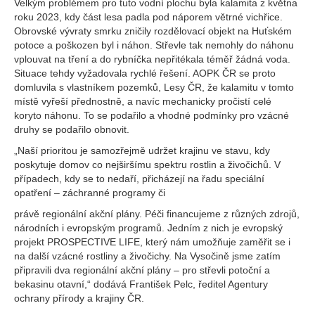
Velkým problémem pro tuto vodní plochu byla kalamita z května
roku 2023, kdy část lesa padla pod náporem větrné vichřice.
Obrovské vývraty smrku zničily rozdělovací objekt na Huťském
potoce a poškozen byl i náhon. Střevle tak nemohly do náhonu
vplouvat na tření a do rybníčka nepřitékala téměř žádná voda.
Situace tehdy vyžadovala rychlé řešení. AOPK ČR se proto
domluvila s vlastníkem pozemků, Lesy ČR, že kalamitu v tomto
místě vyřeší přednostně, a navíc mechanicky pročistí celé
koryto náhonu. To se podařilo a vhodné podmínky pro vzácné
druhy se podařilo obnovit.
„Naší prioritou je samozřejmě udržet krajinu ve stavu, kdy
poskytuje domov co nejširšímu spektru rostlin a živočichů. V
případech, kdy se to nedaří, přicházejí na řadu speciální
opatření – záchranné programy či
právě regionální akční plány. Péči financujeme z různých zdrojů,
národních i evropským programů. Jedním z nich je evropský
projekt PROSPECTIVE LIFE, který nám umožňuje zaměřit se i
na další vzácné rostliny a živočichy. Na Vysočině jsme zatím
připravili dva regionální akční plány – pro střevli potoční a
bekasinu otavní,“ dodává František Pelc, ředitel Agentury
ochrany přírody a krajiny ČR.