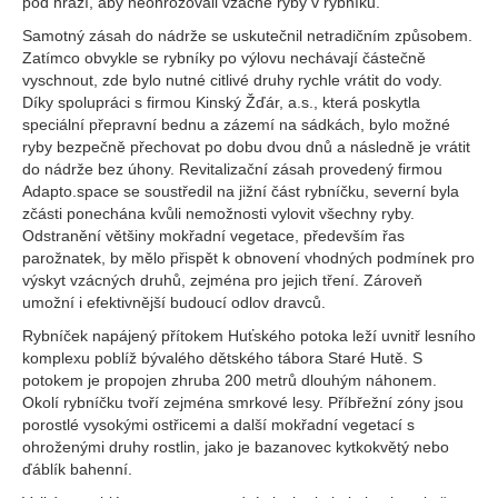
pod hrází, aby neohrožovali vzácné ryby v rybníku.
Samotný zásah do nádrže se uskutečnil netradičním způsobem.
Zatímco obvykle se rybníky po výlovu nechávají částečně
vyschnout, zde bylo nutné citlivé druhy rychle vrátit do vody.
Díky spolupráci s firmou Kinský Žďár, a.s., která poskytla
speciální přepravní bednu a zázemí na sádkách, bylo možné
ryby bezpečně přechovat po dobu dvou dnů a následně je vrátit
do nádrže bez úhony. Revitalizační zásah provedený firmou
Adapto.space se soustředil na jižní část rybníčku, severní byla
zčásti ponechána kvůli nemožnosti vylovit všechny ryby.
Odstranění většiny mokřadní vegetace, především řas
parožnatek, by mělo přispět k obnovení vhodných podmínek pro
výskyt vzácných druhů, zejména pro jejich tření. Zároveň
umožní i efektivnější budoucí odlov dravců.
Rybníček napájený přítokem Huťského potoka leží uvnitř lesního
komplexu poblíž bývalého dětského tábora Staré Hutě. S
potokem je propojen zhruba 200 metrů dlouhým náhonem.
Okolí rybníčku tvoří zejména smrkové lesy. Příbřežní zóny jsou
porostlé vysokými ostřicemi a další mokřadní vegetací s
ohroženými druhy rostlin, jako je bazanovec kytkokvětý nebo
ďáblík bahenní.