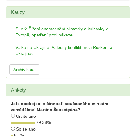
Kauzy
SLAK: Šíření onemocnění slintavky a kulhavky v
Evropě, opatření proti nákaze
Válka na Ukrajině: Válečný konflikt mezi Ruskem a
Ukrajinou
Archiv kauz
Ankety
Jste spokojeni s činností současného ministra
zemědělství Martina Šebestyána?
Určitě ano
79,38
%
Spíše ano
6,7
%