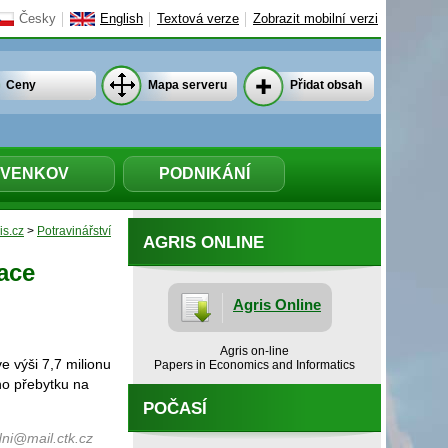
Česky
English
Textová verze
Zobrazit mobilní verzi
Ceny
Mapa serveru
Přidat obsah
VENKOV
PODNIKÁNÍ
is.cz
>
Potravinářství
AGRIS ONLINE
ace
Agris Online
Agris on-line
e výši 7,7 milionu
Papers in Economics and Informatics
ho přebytku na
POČASÍ
ni@mail.ctk.cz