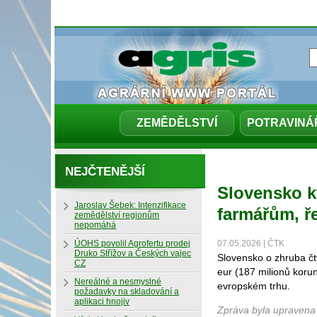
ZEMĚDĚLSTVÍ
POTRAVINÁ
NEJČTENĚJŠÍ
Slovensko k
Jaroslav Šebek: Intenzifikace
farmářům, ře
zemědělství regionům
nepomáhá
ÚOHS povolil Agrofertu prodej
07.05.2026 | ČTK
Druko Střížov a Českých vajec
Slovensko o zhruba čt
CZ
eur (187 milionů koru
Nereálné a nesmyslné
evropském trhu.
požadavky na skladování a
aplikaci hnojiv
Zpráva byla upravena