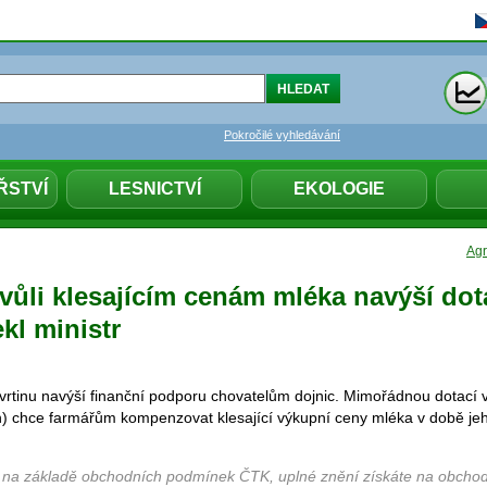
Pokročilé vyhledávání
ŘSTVÍ
LESNICTVÍ
EKOLOGIE
Agr
vůli klesajícím cenám mléka navýší dot
kl ministr
vrtinu navýší finanční podporu chovatelům dojnic. Mimořádnou dotací v
n) chce farmářům kompenzovat klesající výkupní ceny mléka v době je
 na základě obchodních podmínek ČTK, uplné znění získáte na obchod