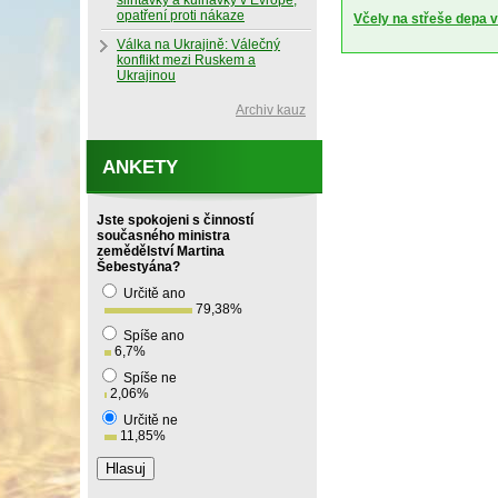
slintavky a kulhavky v Evropě,
opatření proti nákaze
Včely na střeše depa 
Válka na Ukrajině: Válečný
konflikt mezi Ruskem a
Ukrajinou
Archiv kauz
ANKETY
Jste spokojeni s činností
současného ministra
zemědělství Martina
Šebestyána?
Určitě ano
79,38
%
Spíše ano
6,7
%
Spíše ne
2,06
%
Určitě ne
11,85
%