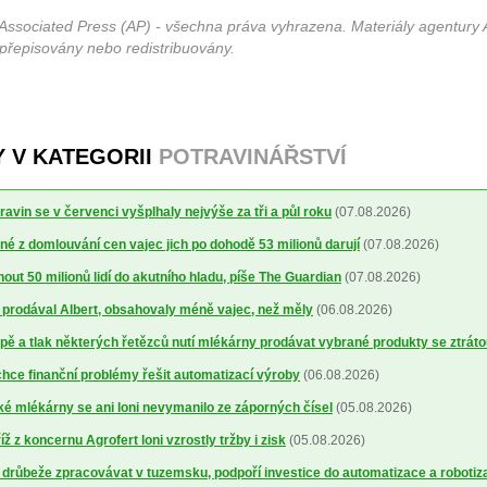
Associated Press (AP) - všechna práva vyhrazena. Materiály agentury 
 přepisovány nebo redistribuovány.
Y V KATEGORII
POTRAVINÁŘSTVÍ
avin se v červenci vyšplhaly nejvýše za tři a půl roku
(07.08.2026)
é z domlouvání cen vajec jich po dohodě 53 milionů darují
(07.08.2026)
out 50 milionů lidí do akutního hladu, píše The Guardian
(07.08.2026)
ré prodával Albert, obsahovaly méně vajec, než měly
(06.08.2026)
ě a tlak některých řetězců nutí mlékárny prodávat vybrané produkty se ztrát
ce finanční problémy řešit automatizací výroby
(06.08.2026)
 mlékárny se ani loni nevymanilo ze záporných čísel
(05.08.2026)
 z koncernu Agrofert loni vzrostly tržby i zisk
(05.08.2026)
 drůbeže zpracovávat v tuzemsku, podpoří investice do automatizace a robotiz