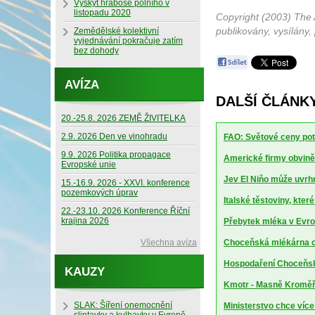
Výskyt hraboše polního v
listopadu 2020
Copyright (2003) The 
publikovány, vysílány,
Zemědělské kolektivní
vyjednávání pokračuje zatím
bez dohody
AVÍZA
DALŠÍ ČLÁNK
20.-25.8. 2026 ZEMĚ ŽIVITELKA
2.9. 2026 Den ve vinohradu
FAO: Světové ceny potr
9.9. 2026 Politika propagace
Americké firmy obviněn
Evropské unie
Jev El Niňo může uvrhn
15.-16.9. 2026 - XXVI. konference
pozemkových úprav
Italské těstoviny, kte
22.-23.10. 2026 Konference Říční
krajina 2026
Přebytek mléka v Evrop
Všechna avíza
Choceňská mlékárna ch
Hospodaření Choceňské
KAUZY
Kmotr - Masně Kroměříž
SLAK: Šíření onemocnění
Ministerstvo chce více