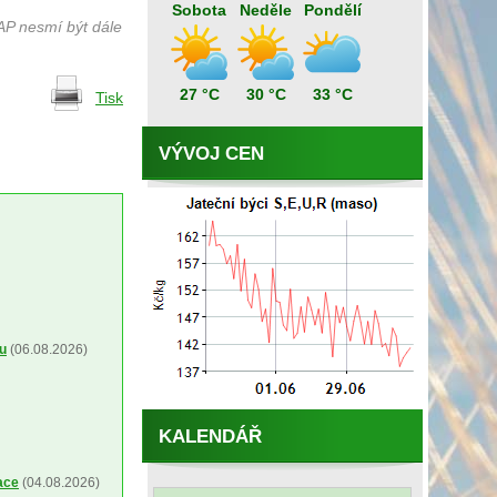
Sobota
Neděle
Pondělí
AP nesmí být dále
27 °C
30 °C
33 °C
Tisk
VÝVOJ CEN
ou
(06.08.2026)
KALENDÁŘ
ace
(04.08.2026)