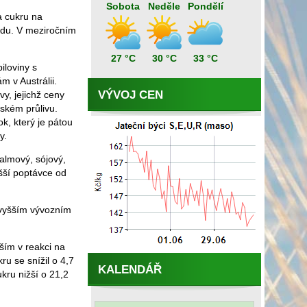
Sobota
Neděle
Pondělí
a cukru na
odu. V meziročním
27 °C
30 °C
33 °C
iloviny s
 v Austrálii.
VÝVOJ CEN
y, jejichž ceny
ském průlivu.
ok, který je pátou
y.
almový, sójový,
šší poptávce od
 vyšším vývozním
ším v reakci na
ru se snížil o 4,7
KALENDÁŘ
kru nižší o 21,2