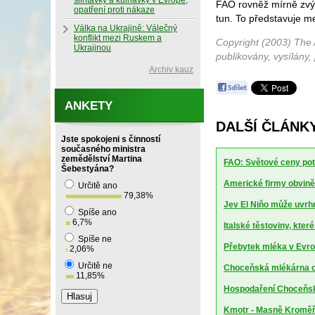
slintavky a kulhavky v Evropě,
FAO rovněž mírně zvýši
opatření proti nákaze
tun. To představuje me
Válka na Ukrajině: Válečný
konflikt mezi Ruskem a
Copyright (2003) The 
Ukrajinou
publikovány, vysílány,
Archiv kauz
ANKETY
DALŠÍ ČLÁNK
Jste spokojeni s činností
současného ministra
zemědělství Martina
FAO: Světové ceny potr
Šebestyána?
Americké firmy obviněn
Určitě ano
79,38
%
Jev El Niňo může uvrhn
Spíše ano
6,7
%
Italské těstoviny, kte
Spíše ne
Přebytek mléka v Evrop
2,06
%
Určitě ne
Choceňská mlékárna ch
11,85
%
Hospodaření Choceňské
Kmotr - Masně Kroměříž