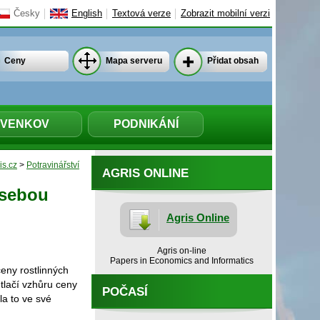
Česky
English
Textová verze
Zobrazit mobilní verzi
Ceny
Mapa serveru
Přidat obsah
VENKOV
PODNIKÁNÍ
is.cz
>
Potravinářství
AGRIS ONLINE
 sebou
Agris Online
Agris on-line
Papers in Economics and Informatics
eny rostlinných
 tlačí vzhůru ceny
POČASÍ
la to ve své