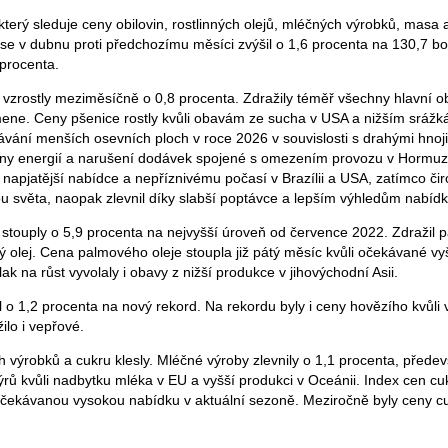
terý sleduje ceny obilovin, rostlinných olejů, mléčných výrobků, masa 
 se v dubnu proti předchozímu měsíci zvýšil o 1,6 procenta na 130,7 b
 procenta.
 vzrostly meziměsíčně o 0,8 procenta. Zdražily téměř všechny hlavní ob
mene. Ceny pšenice rostly kvůli obavám ze sucha v USA a nižším srážkám
vání menších osevních ploch v roce 2026 v souvislosti s drahými hnojiv
ceny energií a narušení dodávek spojené s omezením provozu v Hormuz
i napjatější nabídce a nepříznivému počasí v Brazílii a USA, zatímco čir
nou světa, naopak zlevnil díky slabší poptávce a lepším výhledům nabídk
 stouply o 5,9 procenta na nejvyšší úroveň od července 2022. Zdražil p
ý olej. Cena palmového oleje stoupla již pátý měsíc kvůli očekávané vy
ak na růst vyvolaly i obavy z nižší produkce v jihovýchodní Asii.
 o 1,2 procenta na nový rekord. Na rekordu byly i ceny hovězího kvůli
ilo i vepřové.
výrobků a cukru klesly. Mléčné výroby zlevnily o 1,1 procenta, předev
rů kvůli nadbytku mléka v EU a vyšší produkci v Oceánii. Index cen cuk
očekávanou vysokou nabídku v aktuální sezoně. Meziročně byly ceny cu