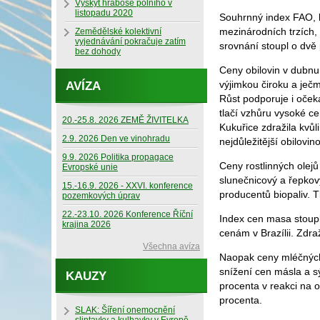
Výskyt hraboše polního v
listopadu 2020
Souhrnný index FAO, k
mezinárodních trzích,
Zemědělské kolektivní
vyjednávání pokračuje zatím
srovnání stoupl o dvě
bez dohody
Ceny obilovin v dubnu
výjimkou čiroku a ječ
AVÍZA
Růst podporuje i očeká
tlačí vzhůru vysoké 
20.-25.8. 2026 ZEMĚ ŽIVITELKA
Kukuřice zdražila kvůl
2.9. 2026 Den ve vinohradu
nejdůležitější obilovi
9.9. 2026 Politika propagace
Ceny rostlinných olejů
Evropské unie
slunečnicový a řepkov
15.-16.9. 2026 - XXVI. konference
producentů biopaliv. Tl
pozemkových úprav
22.-23.10. 2026 Konference Říční
Index cen masa stoupl
krajina 2026
cenám v Brazílii. Zdraž
Všechna avíza
Naopak ceny mléčných 
snížení cen másla a sý
KAUZY
procenta v reakci na 
procenta.
SLAK: Šíření onemocnění