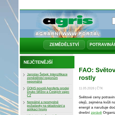
ZEMĚDĚLSTVÍ
POTRAVINÁ
NEJČTENĚJŠÍ
FAO: Světov
Jaroslav Šebek: Intenzifikace
rostly
zemědělství regionům
nepomáhá
ÚOHS povolil Agrofertu prodej
11.05.2026 | ČTK
Druko Střížov a Českých vajec
CZ
Světové ceny potravin 
olejů, zejména kvůli n
Nereálné a nesmyslné
požadavky na skladování a
energií a narušuje dod
aplikaci hnojiv
dnešní
zprávě
Organiz