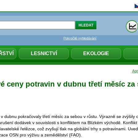
Pokročilé vyhledávání
ŘSTVÍ
LESNICTVÍ
EKOLOGIE
Agr
é ceny potravin v dubnu třetí měsíc za
v dubnu pokračovaly třetí měsíc za sebou v růstu. Výrazně se zvýšily c
arušení dodávek v souvislosti s konfliktem na Blízkém východě. Konflikt
avatelské řetězce, což zvyšují tlak na globální trhy s potravinami. Uved
ace OSN pro výživu a zemědělství (FAO).