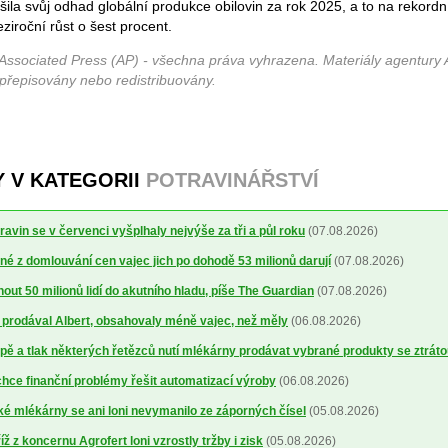
la svůj odhad globální produkce obilovin za rok 2025, a to na rekordn
ziroční růst o šest procent.
Associated Press (AP) - všechna práva vyhrazena. Materiály agentury 
 přepisovány nebo redistribuovány.
Y V KATEGORII
POTRAVINÁŘSTVÍ
avin se v červenci vyšplhaly nejvýše za tři a půl roku
(07.08.2026)
é z domlouvání cen vajec jich po dohodě 53 milionů darují
(07.08.2026)
out 50 milionů lidí do akutního hladu, píše The Guardian
(07.08.2026)
ré prodával Albert, obsahovaly méně vajec, než měly
(06.08.2026)
ě a tlak některých řetězců nutí mlékárny prodávat vybrané produkty se ztrát
ce finanční problémy řešit automatizací výroby
(06.08.2026)
 mlékárny se ani loni nevymanilo ze záporných čísel
(05.08.2026)
 z koncernu Agrofert loni vzrostly tržby i zisk
(05.08.2026)