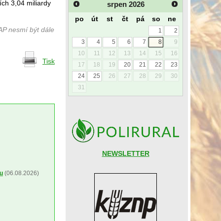
ích 3,04 miliardy
srpen
2026
po
út
st
čt
pá
so
ne
AP nesmí být dále
1
2
3
4
5
6
7
8
9
10
11
12
13
14
15
16
Tisk
17
18
19
20
21
22
23
24
25
26
27
28
29
30
31
NEWSLETTER
ou
(06.08.2026)