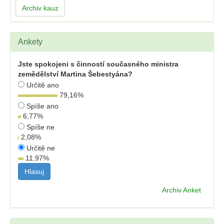
Archiv kauz
Ankety
Jste spokojeni s činností současného ministra
zemědělství Martina Šebestyána?
Určitě ano
79,16
%
Spíše ano
6,77
%
Spíše ne
2,08
%
Určitě ne
11,97
%
Archiv Anket