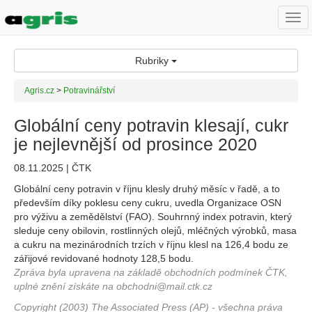
Togg
navi
Rubriky
Agris.cz
>
Potravinářství
Globální ceny potravin klesají, cukr
je nejlevnější od prosince 2020
08.11.2025 | ČTK
Globální ceny potravin v říjnu klesly druhý měsíc v řadě, a to
především díky poklesu ceny cukru, uvedla Organizace OSN
pro výživu a zemědělství (FAO). Souhrnný index potravin, který
sleduje ceny obilovin, rostlinných olejů, mléčných výrobků, masa
a cukru na mezinárodních trzích v říjnu klesl na 126,4 bodu ze
zářijové revidované hodnoty 128,5 bodu.
Zpráva byla upravena na základě obchodních podmínek ČTK,
uplné znění získáte na obchodni@mail.ctk.cz
Copyright (2003) The Associated Press (AP) - všechna práva