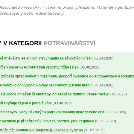
Associated Press (AP) - všechna práva vyhrazena. Materiály agentury 
 přepisovány nebo redistribuovány.
Y V KATEGORII
POTRAVINÁŘSTVÍ
 mlékárny se ani loni nevymanilo ze záporných čísel
(05.08.2026)
 z koncernu Agrofert loni vzrostly tržby i zisk
(05.08.2026)
 drůbeže zpracovávat v tuzemsku, podpoří investice do automatizace a robotiz
ve Vokovicích vyprodukovaly rekordních 110 kilo medu
(04.08.2026)
alé porce omáček či smetany, omezení se dotknou restaurací
(03.08.2026)
sí zvyšuje zájem o perlivá vína
(03.08.2026)
uho nebylo. Ceny některých potravin dosáhly historického dna
(03.08.2026)
alkoholu je příležitostí k inovaci, hrozbou jsou regulace
(03.08.2026)
může být botulotoxin. Nejezte ji, varovala hygiena
(31.07.2026)