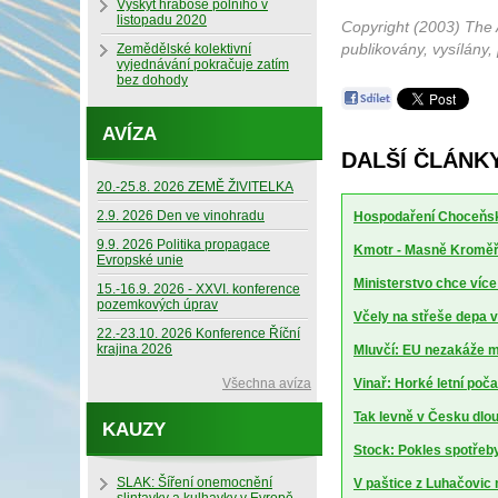
Výskyt hraboše polního v
listopadu 2020
Copyright (2003) The 
publikovány, vysílány,
Zemědělské kolektivní
vyjednávání pokračuje zatím
bez dohody
AVÍZA
DALŠÍ ČLÁNK
20.-25.8. 2026 ZEMĚ ŽIVITELKA
2.9. 2026 Den ve vinohradu
Hospodaření Choceňské
9.9. 2026 Politika propagace
Kmotr - Masně Kroměříž
Evropské unie
Ministerstvo chce více
15.-16.9. 2026 - XXVI. konference
pozemkových úprav
Včely na střeše depa 
22.-23.10. 2026 Konference Říční
krajina 2026
Mluvčí: EU nezakáže m
Všechna avíza
Vinař: Horké letní poča
Tak levně v Česku dlo
KAUZY
Stock: Pokles spotřeby 
SLAK: Šíření onemocnění
V paštice z Luhačovic 