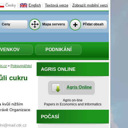
Česky
English
Textová verze
Zobrazit mobilní verzi
Ceny
Mapa serveru
Přidat obsah
VENKOV
PODNIKÁNÍ
is.cz
>
Potravinářství
AGRIS ONLINE
ůli cukru
Agris Online
Agris on-line
 kvůli nižším
Papers in Economics and Informatics
právě Organizace
POČASÍ
ni@mail.ctk.cz