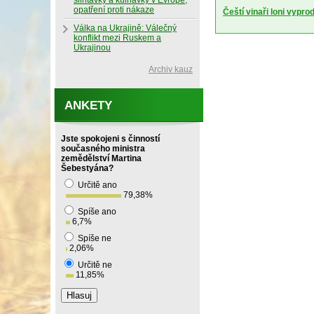
slintavky a kulhavky v Evropě,
opatření proti nákaze
Čeští vinaři loni vypro
Válka na Ukrajině: Válečný
konflikt mezi Ruskem a
Ukrajinou
Archiv kauz
ANKETY
Jste spokojeni s činností
současného ministra
zemědělství Martina
Šebestyána?
Určitě ano
79,38
%
Spíše ano
6,7
%
Spíše ne
2,06
%
Určitě ne
11,85
%