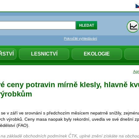
Pokročilé vyhledávání
ŘSTVÍ
LESNICTVÍ
EKOLOGIE
Agr
 ceny potravin mírně klesly, hlavně kv
výrobkům
 se v září ve srovnání s předchozím měsícem nepatrně snížily, zejména
ch výrobků. Ceny masa naopak byly rekordní, uvedla ve své dnešní z
ědělství (FAO).
 na základě obchodních podmínek ČTK, uplné znění získáte na obchod