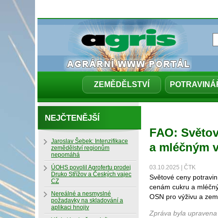
ZEMĚDĚLSTVÍ
POTRAVINÁ
NEJČTENĚJŠÍ
FAO: Světové
Jaroslav Šebek: Intenzifikace
a mléčným 
zemědělství regionům
nepomáhá
ÚOHS povolil Agrofertu prodej
03.10.2025 | ČTK
Druko Střížov a Českých vajec
Světové ceny potravin
CZ
cenám cukru a mléčný
Nereálné a nesmyslné
OSN pro výživu a zem
požadavky na skladování a
aplikaci hnojiv
Zpráva byla upravena