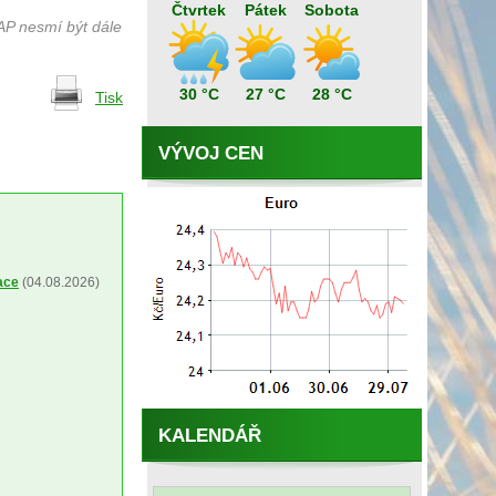
Čtvrtek
Pátek
Sobota
AP nesmí být dále
30 °C
27 °C
28 °C
Tisk
VÝVOJ CEN
ace
(04.08.2026)
KALENDÁŘ