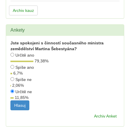
Archiv kauz
Ankety
Jste spokojeni s činností současného ministra
zemědělství Martina Šebestyána?
Určitě ano
79,38
%
Spíše ano
6,7
%
Spíše ne
2,06
%
Určitě ne
11,85
%
Archiv Anket