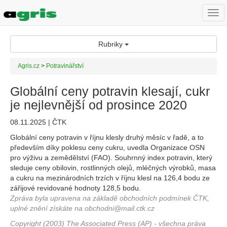
Togg
navi
Rubriky
Agris.cz
>
Potravinářství
Globální ceny potravin klesají, cukr
je nejlevnější od prosince 2020
08.11.2025 | ČTK
Globální ceny potravin v říjnu klesly druhý měsíc v řadě, a to
především díky poklesu ceny cukru, uvedla Organizace OSN
pro výživu a zemědělství (FAO). Souhrnný index potravin, který
sleduje ceny obilovin, rostlinných olejů, mléčných výrobků, masa
a cukru na mezinárodních trzích v říjnu klesl na 126,4 bodu ze
zářijové revidované hodnoty 128,5 bodu.
Zpráva byla upravena na základě obchodních podmínek ČTK,
uplné znění získáte na obchodni@mail.ctk.cz
Copyright (2003) The Associated Press (AP) - všechna práva