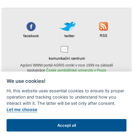
Agrární WWW portál AGRIS vznikl v roce 1999 na základě
spolupráce
České zemědělské univerzity v Praze
s
Ministerstvem zemědělství ČR
We use cookies!
© Copyright AGRIS 2000-2026 -
ISSN 1213-1369
- Publikování a šíření
Hi, this website uses essential cookies to ensure its proper
obsahu agrárního WWW portálu AGRIS je možné
operation and tracking cookies to understand how you
(pokud není uvedeno jinak) pouze za podmínky uvedení zdroje v podobě
www.agris.cz a data publikace v AGRISu.
interact with it. The latter will be set only after consent.
cookies
Let me choose
Zobrazit desktopovou verzi
Accept all