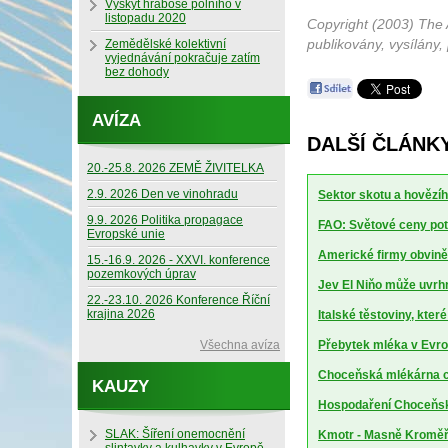
Výskyt hraboše polního v
listopadu 2020
Copyright (2003) The 
publikovány, vysílány,
Zemědělské kolektivní
vyjednávání pokračuje zatím
bez dohody
AVÍZA
DALŠÍ ČLÁNK
20.-25.8. 2026 ZEMĚ ŽIVITELKA
2.9. 2026 Den ve vinohradu
Sektor skotu a hovězíh
9.9. 2026 Politika propagace
FAO: Světové ceny potr
Evropské unie
Americké firmy obviněn
15.-16.9. 2026 - XXVI. konference
pozemkových úprav
Jev El Niňo může uvrhn
22.-23.10. 2026 Konference Říční
krajina 2026
Italské těstoviny, kte
Všechna avíza
Přebytek mléka v Evrop
Choceňská mlékárna ch
KAUZY
Hospodaření Choceňské
SLAK: Šíření onemocnění
Kmotr - Masně Kroměříž