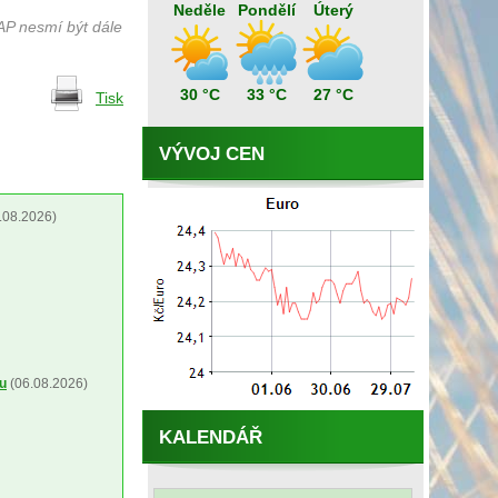
Neděle
Pondělí
Úterý
AP nesmí být dále
30 °C
33 °C
27 °C
Tisk
VÝVOJ CEN
.08.2026)
ou
(06.08.2026)
KALENDÁŘ