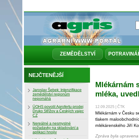
ZEMĚDĚLSTVÍ
POTRAVINÁ
NEJČTENĚJŠÍ
Mlékárnám s
Jaroslav Šebek: Intenzifikace
mléka, uvedl
zemědělství regionům
nepomáhá
ÚOHS povolil Agrofertu prodej
12.09.2025 | ČTK
Druko Střížov a Českých vajec
Mlékárnám v Česku se 
CZ
tlakem maloobchodníc
Nereálné a nesmyslné
mlékárenského Jiří Ko
požadavky na skladování a
aplikaci hnojiv
Zpráva byla upravena