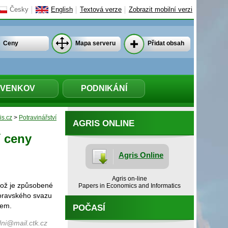
Česky
English
Textová verze
Zobrazit mobilní verzi
Ceny
Mapa serveru
Přidat obsah
VENKOV
PODNIKÁNÍ
is.cz
>
Potravinářství
AGRIS ONLINE
í ceny
Agris Online
Agris on-line
což je způsobené
Papers in Economics and Informatics
moravského svazu
nem.
POČASÍ
ni@mail.ctk.cz