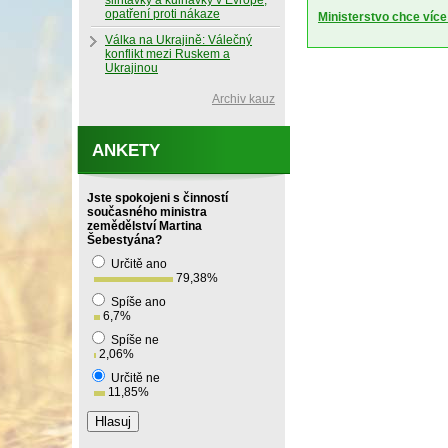
slintavky a kulhavky v Evropě,
opatření proti nákaze
Ministerstvo chce více
Válka na Ukrajině: Válečný
konflikt mezi Ruskem a
Ukrajinou
Archiv kauz
ANKETY
Jste spokojeni s činností
současného ministra
zemědělství Martina
Šebestyána?
Určitě ano
79,38
%
Spíše ano
6,7
%
Spíše ne
2,06
%
Určitě ne
11,85
%