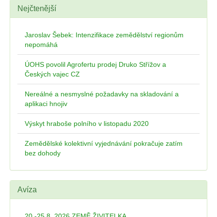
Nejčtenější
Jaroslav Šebek: Intenzifikace zemědělství regionům
nepomáhá
ÚOHS povolil Agrofertu prodej Druko Střížov a
Českých vajec CZ
Nereálné a nesmyslné požadavky na skladování a
aplikaci hnojiv
Výskyt hraboše polního v listopadu 2020
Zemědělské kolektivní vyjednávání pokračuje zatím
bez dohody
Avíza
20.-25.8. 2026 ZEMĚ ŽIVITELKA