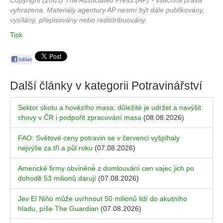
Copyright (2003) The Associated Press (AP) - všechna práva
vyhrazena. Materiály agentury AP nesmí být dále publikovány,
vysílány, přepisovány nebo redistribuovány.
Tisk
Další články v kategorii
Potravinářství
Sektor skotu a hovězího masa: důležité je udržet a navýšit
chovy v ČR i podpořit zpracování masa
(08.08.2026)
FAO: Světové ceny potravin se v červenci vyšplhaly
nejvýše za tři a půl roku
(07.08.2026)
Americké firmy obviněné z domlouvání cen vajec jich po
dohodě 53 milionů darují
(07.08.2026)
Jev El Niňo může uvrhnout 50 milionů lidí do akutního
hladu, píše The Guardian
(07.08.2026)