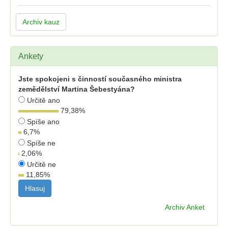
Archiv kauz
Ankety
Jste spokojeni s činností současného ministra
zemědělství Martina Šebestyána?
Určitě ano
79,38
%
Spíše ano
6,7
%
Spíše ne
2,06
%
Určitě ne
11,85
%
Archiv Anket