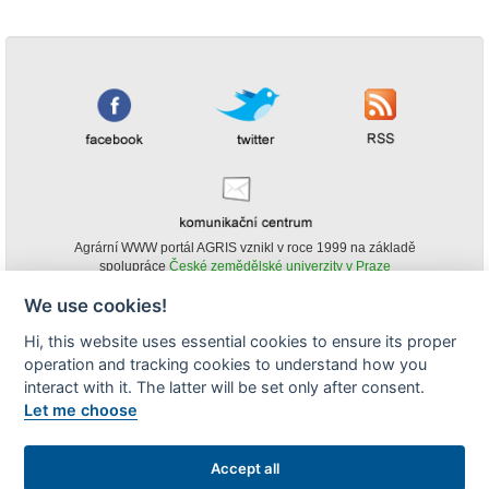
Agrární WWW portál AGRIS vznikl v roce 1999 na základě
spolupráce
České zemědělské univerzity v Praze
s
Ministerstvem zemědělství ČR
We use cookies!
© Copyright AGRIS 2000-2026 -
ISSN 1213-1369
- Publikování a šíření
Hi, this website uses essential cookies to ensure its proper
obsahu agrárního WWW portálu AGRIS je možné
operation and tracking cookies to understand how you
(pokud není uvedeno jinak) pouze za podmínky uvedení zdroje v podobě
www.agris.cz a data publikace v AGRISu.
interact with it. The latter will be set only after consent.
cookies
Let me choose
Zobrazit desktopovou verzi
Accept all