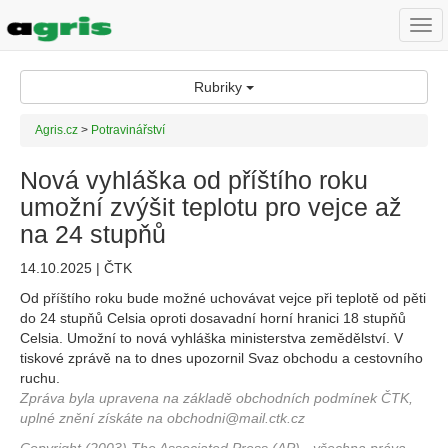
Togg
navi
Rubriky
Agris.cz
>
Potravinářství
Nová vyhláška od příštího roku
umožní zvýšit teplotu pro vejce až
na 24 stupňů
14.10.2025 | ČTK
Od příštího roku bude možné uchovávat vejce při teplotě od pěti
do 24 stupňů Celsia oproti dosavadní horní hranici 18 stupňů
Celsia. Umožní to nová vyhláška ministerstva zemědělství. V
tiskové zprávě na to dnes upozornil Svaz obchodu a cestovního
ruchu.
Zpráva byla upravena na základě obchodních podmínek ČTK,
uplné znění získáte na obchodni@mail.ctk.cz