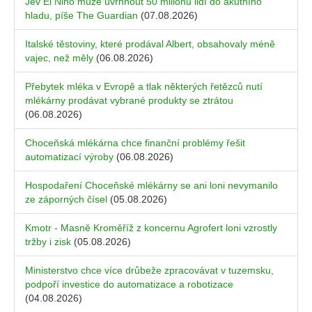
Jev El Niňo může uvrhnout 50 milionů lidí do akutního
hladu, píše The Guardian
(07.08.2026)
Italské těstoviny, které prodával Albert, obsahovaly méně
vajec, než měly
(06.08.2026)
Přebytek mléka v Evropě a tlak některých řetězců nutí
mlékárny prodávat vybrané produkty se ztrátou
(06.08.2026)
Choceňská mlékárna chce finanční problémy řešit
automatizací výroby
(06.08.2026)
Hospodaření Choceňské mlékárny se ani loni nevymanilo
ze záporných čísel
(05.08.2026)
Kmotr - Masně Kroměříž z koncernu Agrofert loni vzrostly
tržby i zisk
(05.08.2026)
Ministerstvo chce více drůbeže zpracovávat v tuzemsku,
podpoří investice do automatizace a robotizace
(04.08.2026)