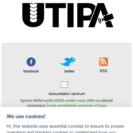
Agrární WWW portál AGRIS vznikl v roce 1999 na základě
spolupráce
České zemědělské univerzity v Praze
s
Ministerstvem zemědělství ČR
We use cookies!
© Copyright AGRIS 2000-2026 -
ISSN 1213-1369
- Publikování a šíření
Hi, this website uses essential cookies to ensure its proper
obsahu agrárního WWW portálu AGRIS je možné
operation and tracking cookies to understand how you
(pokud není uvedeno jinak) pouze za podmínky uvedení zdroje v podobě