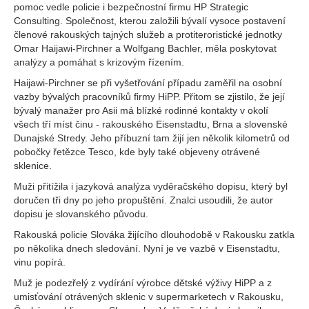
pomoc vedle policie i bezpečnostní firmu HP Strategic
Consulting. Společnost, kterou založili bývalí vysoce postavení
členové rakouských tajných služeb a protiteroristické jednotky
Omar Haijawi-Pirchner a Wolfgang Bachler, měla poskytovat
analýzy a pomáhat s krizovým řízením.
Haijawi-Pirchner se při vyšetřování případu zaměřil na osobní
vazby bývalých pracovníků firmy HiPP. Přitom se zjistilo, že její
bývalý manažer pro Asii má blízké rodinné kontakty v okolí
všech tří míst činu - rakouského Eisenstadtu, Brna a slovenské
Dunajské Stredy. Jeho příbuzní tam žijí jen několik kilometrů od
pobočky řetězce Tesco, kde byly také objeveny otrávené
sklenice.
Muži přitížila i jazyková analýza vyděračského dopisu, který byl
doručen tři dny po jeho propuštění. Znalci usoudili, že autor
dopisu je slovanského původu.
Rakouská policie Slováka žijícího dlouhodobě v Rakousku zatkla
po několika dnech sledování. Nyní je ve vazbě v Eisenstadtu,
vinu popírá.
Muž je podezřelý z vydírání výrobce dětské výživy HiPP a z
umisťování otrávených sklenic v supermarketech v Rakousku,