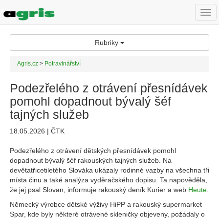
Togg
navi
Rubriky
Agris.cz
>
Potravinářství
Podezřelého z otrávení přesnídávek
pomohl dopadnout bývalý šéf
tajných služeb
18.05.2026 | ČTK
Podezřelého z otrávení dětských přesnídávek pomohl
dopadnout bývalý šéf rakouských tajných služeb. Na
devětatřicetiletého Slováka ukázaly rodinné vazby na všechna tři
místa činu a také analýza vyděračského dopisu. Ta napověděla,
že jej psal Slovan, informuje rakouský deník Kurier a web
Heute
.
Německý výrobce dětské výživy HiPP a rakouský supermarket
Spar, kde byly některé otrávené skleničky objeveny, požádaly o