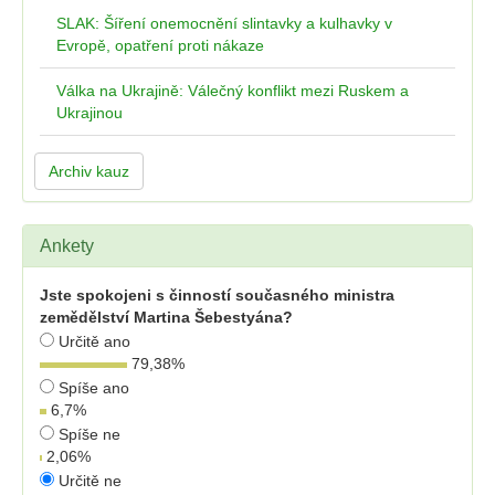
SLAK: Šíření onemocnění slintavky a kulhavky v
Evropě, opatření proti nákaze
Válka na Ukrajině: Válečný konflikt mezi Ruskem a
Ukrajinou
Archiv kauz
Ankety
Jste spokojeni s činností současného ministra
zemědělství Martina Šebestyána?
Určitě ano
79,38
%
Spíše ano
6,7
%
Spíše ne
2,06
%
Určitě ne