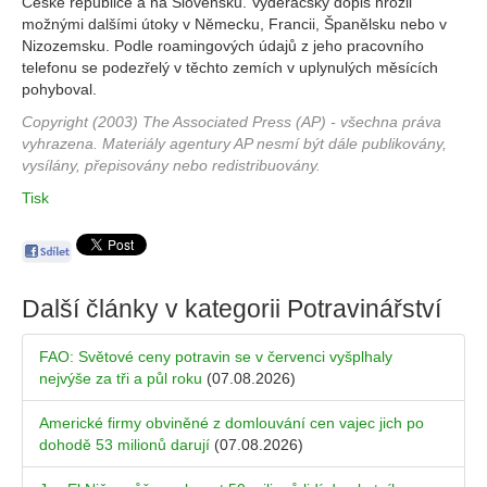
České republice a na Slovensku. Vyděračský dopis hrozil
možnými dalšími útoky v Německu, Francii, Španělsku nebo v
Nizozemsku. Podle roamingových údajů z jeho pracovního
telefonu se podezřelý v těchto zemích v uplynulých měsících
pohyboval.
Copyright (2003) The Associated Press (AP) - všechna práva
vyhrazena. Materiály agentury AP nesmí být dále publikovány,
vysílány, přepisovány nebo redistribuovány.
Tisk
Další články v kategorii
Potravinářství
FAO: Světové ceny potravin se v červenci vyšplhaly
nejvýše za tři a půl roku
(07.08.2026)
Americké firmy obviněné z domlouvání cen vajec jich po
dohodě 53 milionů darují
(07.08.2026)