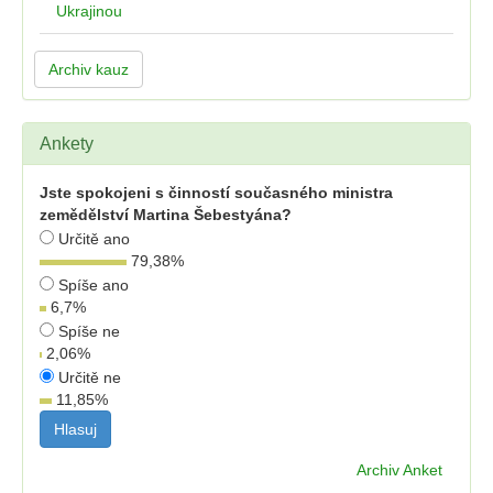
Ukrajinou
Archiv kauz
Ankety
Jste spokojeni s činností současného ministra
zemědělství Martina Šebestyána?
Určitě ano
79,38
%
Spíše ano
6,7
%
Spíše ne
2,06
%
Určitě ne
11,85
%
Archiv Anket