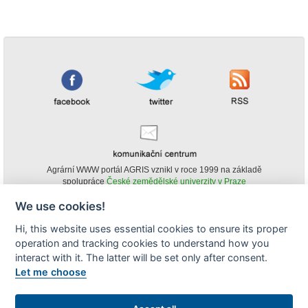
Agrární WWW portál AGRIS vznikl v roce 1999 na základě
spolupráce
České zemědělské univerzity v Praze
s
Ministerstvem zemědělství ČR
We use cookies!
© Copyright AGRIS 2000-2026 -
ISSN 1213-1369
- Publikování a šíření
Hi, this website uses essential cookies to ensure its proper
obsahu agrárního WWW portálu AGRIS je možné
operation and tracking cookies to understand how you
(pokud není uvedeno jinak) pouze za podmínky uvedení zdroje v podobě
www.agris.cz a data publikace v AGRISu.
interact with it. The latter will be set only after consent.
cookies
Let me choose
Zobrazit desktopovou verzi