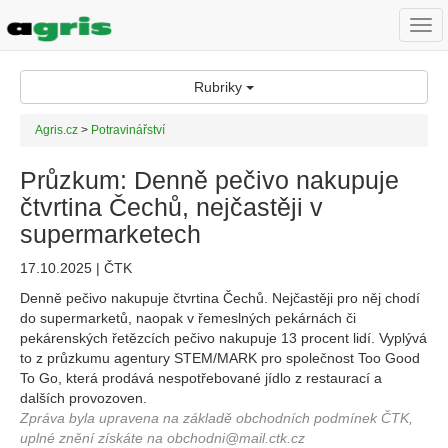
Togg
navi
Rubriky
Agris.cz
>
Potravinářství
Průzkum: Denně pečivo nakupuje
čtvrtina Čechů, nejčastěji v
supermarketech
17.10.2025 | ČTK
Denně pečivo nakupuje čtvrtina Čechů. Nejčastěji pro něj chodí
do supermarketů, naopak v řemeslných pekárnách či
pekárenských řetězcích pečivo nakupuje 13 procent lidí. Vyplývá
to z průzkumu agentury STEM/MARK pro společnost Too Good
To Go, která prodává nespotřebované jídlo z restaurací a
dalších provozoven.
Zpráva byla upravena na základě obchodních podmínek ČTK,
uplné znění získáte na obchodni@mail.ctk.cz