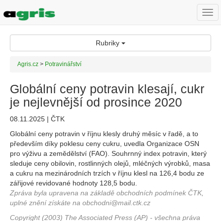
Togg
navi
Rubriky
Agris.cz
>
Potravinářství
Globální ceny potravin klesají, cukr
je nejlevnější od prosince 2020
08.11.2025 | ČTK
Globální ceny potravin v říjnu klesly druhý měsíc v řadě, a to
především díky poklesu ceny cukru, uvedla Organizace OSN
pro výživu a zemědělství (FAO). Souhrnný index potravin, který
sleduje ceny obilovin, rostlinných olejů, mléčných výrobků, masa
a cukru na mezinárodních trzích v říjnu klesl na 126,4 bodu ze
zářijové revidované hodnoty 128,5 bodu.
Zpráva byla upravena na základě obchodních podmínek ČTK,
uplné znění získáte na obchodni@mail.ctk.cz
Copyright (2003) The Associated Press (AP) - všechna práva