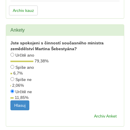
Archiv kauz
Ankety
Jste spokojeni s činností současného ministra
zemědělství Martina Šebestyána?
Určitě ano
79,38
%
Spíše ano
6,7
%
Spíše ne
2,06
%
Určitě ne
11,85
%
Archiv Anket