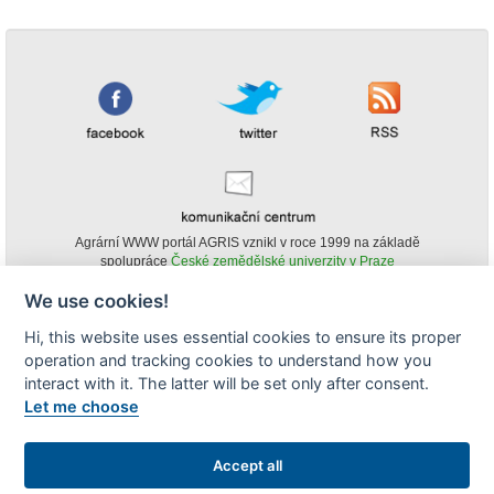
Agrární WWW portál AGRIS vznikl v roce 1999 na základě
spolupráce
České zemědělské univerzity v Praze
s
Ministerstvem zemědělství ČR
We use cookies!
© Copyright AGRIS 2000-2026 -
ISSN 1213-1369
- Publikování a šíření
Hi, this website uses essential cookies to ensure its proper
obsahu agrárního WWW portálu AGRIS je možné
operation and tracking cookies to understand how you
(pokud není uvedeno jinak) pouze za podmínky uvedení zdroje v podobě
www.agris.cz a data publikace v AGRISu.
interact with it. The latter will be set only after consent.
cookies
Let me choose
Zobrazit desktopovou verzi
Accept all