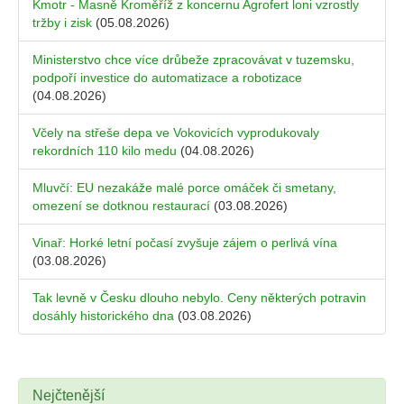
Kmotr - Masně Kroměříž z koncernu Agrofert loni vzrostly
tržby i zisk
(05.08.2026)
Ministerstvo chce více drůbeže zpracovávat v tuzemsku,
podpoří investice do automatizace a robotizace
(04.08.2026)
Včely na střeše depa ve Vokovicích vyprodukovaly
rekordních 110 kilo medu
(04.08.2026)
Mluvčí: EU nezakáže malé porce omáček či smetany,
omezení se dotknou restaurací
(03.08.2026)
Vinař: Horké letní počasí zvyšuje zájem o perlivá vína
(03.08.2026)
Tak levně v Česku dlouho nebylo. Ceny některých potravin
dosáhly historického dna
(03.08.2026)
Nejčtenější