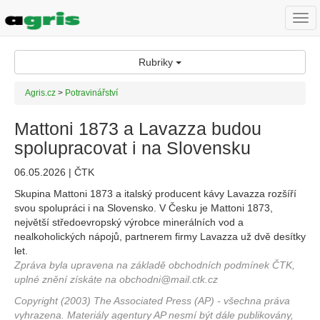
Togg
navi
Rubriky
Agris.cz
>
Potravinářství
Mattoni 1873 a Lavazza budou
spolupracovat i na Slovensku
06.05.2026 | ČTK
Skupina Mattoni 1873 a italský producent kávy Lavazza rozšíří
svou spolupráci i na Slovensko. V Česku je Mattoni 1873,
největší středoevropský výrobce minerálních vod a
nealkoholických nápojů, partnerem firmy Lavazza už dvě desítky
let.
Zpráva byla upravena na základě obchodních podmínek ČTK,
uplné znění získáte na obchodni@mail.ctk.cz
Copyright (2003) The Associated Press (AP) - všechna práva
vyhrazena. Materiály agentury AP nesmí být dále publikovány,