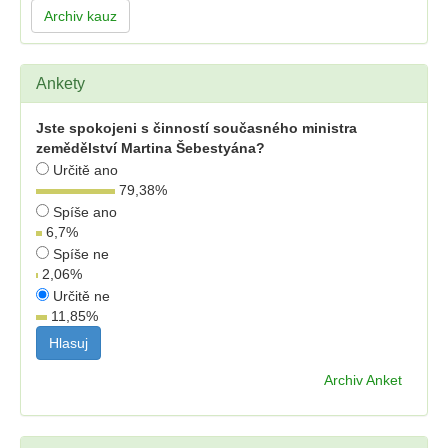
Archiv kauz
Ankety
Jste spokojeni s činností současného ministra
zemědělství Martina Šebestyána?
Určitě ano
79,38
%
Spíše ano
6,7
%
Spíše ne
2,06
%
Určitě ne
11,85
%
Archiv Anket