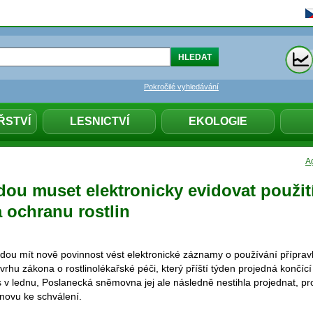
Pokročilé vyhledávání
ŘSTVÍ
LESNICTVÍ
EKOLOGIE
Ag
dou muset elektronicky evidovat použit
 ochranu rostlin
 budou mít nově povinnost vést elektronické záznamy o používání přípra
návrhu zákona o rostlinolékařské péči, který příští týden projedná končíc
tos v lednu, Poslanecká sněmovna jej ale následně nestihla projednat, p
novu ke schválení.