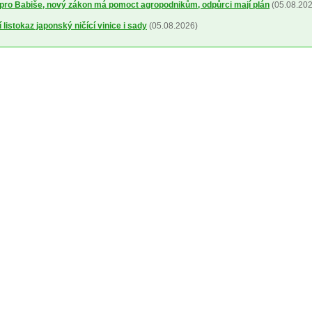
pro Babiše, nový zákon má pomoct agropodnikům, odpůrci mají plán
(05.08.202
 listokaz japonský ničící vinice i sady
(05.08.2026)