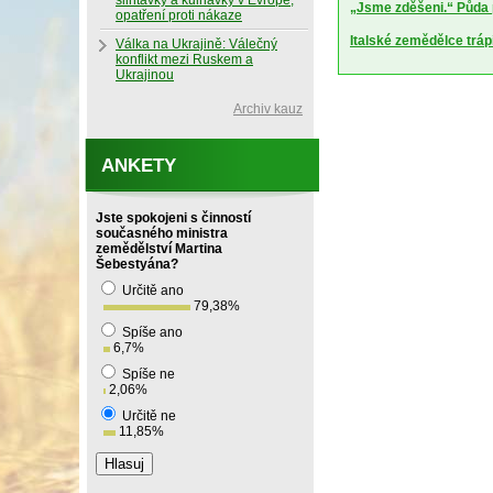
slintavky a kulhavky v Evropě,
„Jsme zděšeni.“ Půda 
opatření proti nákaze
Italské zemědělce trápí
Válka na Ukrajině: Válečný
konflikt mezi Ruskem a
Ukrajinou
Archiv kauz
ANKETY
Jste spokojeni s činností
současného ministra
zemědělství Martina
Šebestyána?
Určitě ano
79,38
%
Spíše ano
6,7
%
Spíše ne
2,06
%
Určitě ne
11,85
%