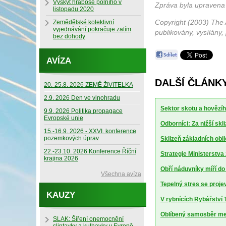
Výskyt hraboše polního v
Zpráva byla upravena
listopadu 2020
Copyright (2003) The 
Zemědělské kolektivní
vyjednávání pokračuje zatím
publikovány, vysílány,
bez dohody
AVÍZA
DALŠÍ ČLÁNK
20.-25.8. 2026 ZEMĚ ŽIVITELKA
2.9. 2026 Den ve vinohradu
Sektor skotu a hovězíh
9.9. 2026 Politika propagace
Evropské unie
Odborníci: Za nižší sk
15.-16.9. 2026 - XXVI. konference
pozemkových úprav
Sklizeň základních obil
22.-23.10. 2026 Konference Říční
Strategie Ministerstv
krajina 2026
Obří náduvníky míří d
Všechna avíza
Tepelný stres se projev
KAUZY
V rybnících Rybářství T
Oblíbený samosběr mel
SLAK: Šíření onemocnění