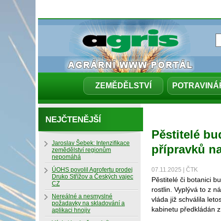
ZEMĚDĚLSTVÍ
POTRAVINÁ
NEJČTENĚJŠÍ
Pěstitelé bu
Jaroslav Šebek: Intenzifikace
přípravků na
zemědělství regionům
nepomáhá
ÚOHS povolil Agrofertu prodej
07.11.2025 | ČTK
Druko Střížov a Českých vajec
Pěstitelé či botanici
CZ
rostlin. Vyplývá to z 
Nereálné a nesmyslné
vláda již schválila le
požadavky na skladování a
kabinetu předkládán z
aplikaci hnojiv