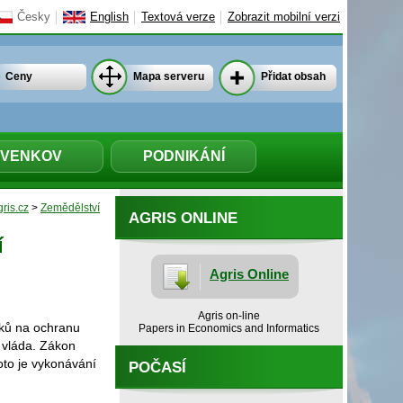
Česky
English
Textová verze
Zobrazit mobilní verzi
Ceny
Mapa serveru
Přidat obsah
VENKOV
PODNIKÁNÍ
ris.cz
>
Zemědělství
AGRIS ONLINE
í
Agris Online
Agris on-line
vků na ochranu
Papers in Economics and Informatics
í vláda. Zákon
roto je vykonávání
POČASÍ