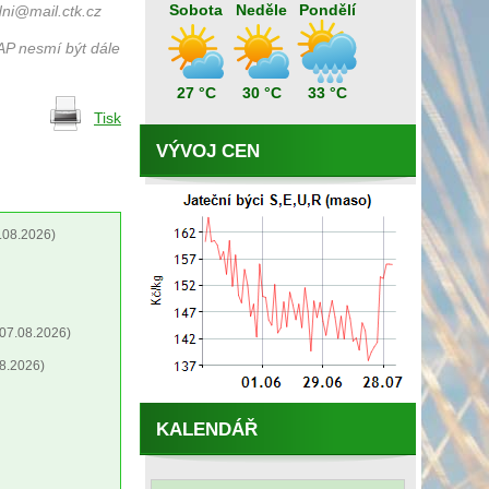
Sobota
Neděle
Pondělí
ni@mail.ctk.cz
AP nesmí být dále
27 °C
30 °C
33 °C
Tisk
VÝVOJ CEN
.08.2026)
07.08.2026)
8.2026)
KALENDÁŘ