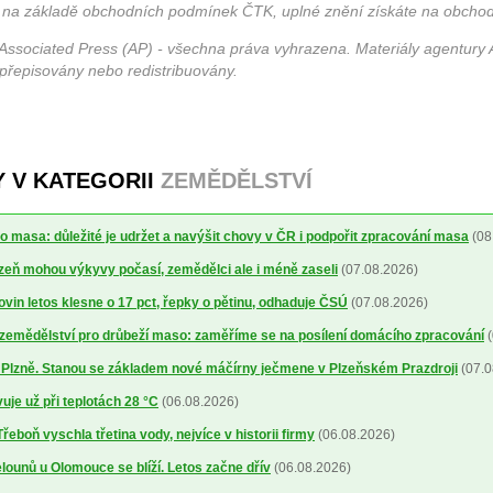
 na základě obchodních podmínek ČTK, uplné znění získáte na obchod
Associated Press (AP) - všechna práva vyhrazena. Materiály agentury 
 přepisovány nebo redistribuovány.
Y V KATEGORII
ZEMĚDĚLSTVÍ
o masa: důležité je udržet a navýšit chovy v ČR i podpořit zpracování masa
(08
lizeň mohou výkyvy počasí, zemědělci ale i méně zaseli
(07.08.2026)
ovin letos klesne o 17 pct, řepky o pětinu, odhaduje ČSÚ
(07.08.2026)
a zemědělství pro drůbeží maso: zaměříme se na posílení domácího zpracování
(
o Plzně. Stanou se základem nové máčírny ječmene v Plzeňském Prazdroji
(07.0
uje už při teplotách 28 °C
(06.08.2026)
řeboň vyschla třetina vody, nejvíce v historii firmy
(06.08.2026)
ounů u Olomouce se blíží. Letos začne dřív
(06.08.2026)