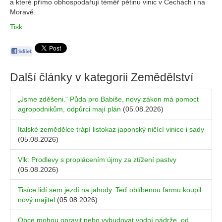
a které přímo obhospodařují téměř pětinu vinic v Čechách i na
Moravě.
Tisk
Další články v kategorii
Zemědělství
„Jsme zděšeni.“ Půda pro Babiše, nový zákon má pomoct
agropodnikům, odpůrci mají plán
(05.08.2026)
Italské zemědělce trápí listokaz japonský ničící vinice i sady
(05.08.2026)
Vlk: Prodlevy s proplácením újmy za ztížení pastvy
(05.08.2026)
Tisíce lidí sem jezdí na jahody. Teď oblíbenou farmu koupil
nový majitel
(05.08.2026)
Obce mohou opravit nebo vybudovat vodní nádrže, od