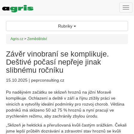
Togg
navi
Rubriky
Agris.cz
>
Zemědělství
Závěr vinobraní se komplikuje.
Deštivé počasí nepřeje jinak
slibnému ročníku
15.10.2025 | peprconsulting.cz
Po nadějném začátku se sklizeň hroznů na jižní Moravě
komplikuje. Ochlazení a deště v září a říjnu ztížily práci ve
vinicích a vytvořily ideální podmínky pro rozvoj chorob. Většina
podniků má sklizeno 50 až 75 % hroznů a nyní pracují ve
zrychleném režimu, aby zachránily zbylou úrodu.
„Sklizeň je hektická a přerušovaná kvůli častým srážkám. Čekali
jsme lepší průběh dozrávání a zdravotní stav hroznů se kvůli