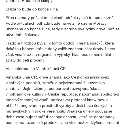
vinařství Habánské sklepy.
Sklízeno bude do konce října
Přes rozmary počasí musí vinaři udržet rychlé tempo sklizně.
Podle aktuálních odhadů bude na většině území Moravy
ukončena do konce října, tedy o zhruba dva týdny dříve, než se
původně očekávalo.
Tradiční hrozbou bývají v tomto období i hejna špačků, která
dokážou během krátké doby zničit značnou část úrody. Letos
však vinaři, až na regionální výjimky, hlásí pouze minimální
ztráty do pěti procent.
Více informací o Vinařské unii ČR:
Vinařská unie ČR, dříve známá jako Českomoravský svaz
vinařských podniků, sdružuje nejvýznamnější tuzemská
vinařství. Jejím cílem je podporovat rozvoj vinařské a
vinohradnické kultury v České republice, napomáhat spolupráci
mezi významnými vinaři, poskytovat profesní know-how a
přiblížit fungování a prostředí výroby a distribuce českých a
moravských vín široké veřejnosti. Vinařská unie v současné
době zastupuje téměř třicet společností, které se dohromady
podílejí na tuzemské produkci vína více než ze čtyřiceti procent