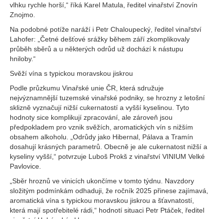
vlhku rychle horší,“ říká Karel Matula, ředitel vinařství Znovín
Znojmo.
Na podobné potíže naráží i Petr Chaloupecký, ředitel vinařství
Lahofer: „Četné dešťové srážky během září zkomplikovaly
průběh sběrů a u některých odrůd už dochází k nástupu
hniloby.“
Svěží vína s typickou moravskou jiskrou
Podle průzkumu Vinařské unie ČR, která sdružuje
nejvýznamnější tuzemské vinařské podniky, se hrozny z letošní
sklizně vyznačují nižší cukernatostí a vyšší kyselinou. Tyto
hodnoty sice komplikují zpracování, ale zároveň jsou
předpokladem pro vznik svěžích, aromatických vín s nižším
obsahem alkoholu. „Odrůdy jako Hibernal, Pálava a Tramín
dosahují krásných parametrů. Obecně je ale cukernatost nižší a
kyseliny vyšší,“ potvrzuje Luboš Prokš z vinařství VINIUM Velké
Pavlovice.
„Sběr hroznů ve vinicích ukončíme v tomto týdnu. Navzdory
složitým podmínkám odhaduji, že ročník 2025 přinese zajímavá,
aromatická vína s typickou moravskou jiskrou a šťavnatostí,
která mají spotřebitelé rádi,“ hodnotí situaci Petr Ptáček, ředitel