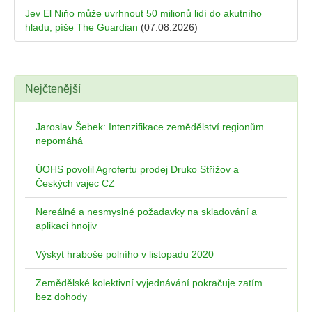
Jev El Niňo může uvrhnout 50 milionů lidí do akutního
hladu, píše The Guardian
(07.08.2026)
Nejčtenější
Jaroslav Šebek: Intenzifikace zemědělství regionům
nepomáhá
ÚOHS povolil Agrofertu prodej Druko Střížov a
Českých vajec CZ
Nereálné a nesmyslné požadavky na skladování a
aplikaci hnojiv
Výskyt hraboše polního v listopadu 2020
Zemědělské kolektivní vyjednávání pokračuje zatím
bez dohody