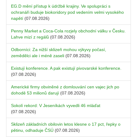
EG.D mění přístup k údržbě krajiny. Ve spolupráci s
ochranáři buduje biokoridory pod vedením velmi vysokého
napětí
(07.08.2026)
Penny Market a Coca-Cola rozjely obchodní válku v Česku.
Lahve mizí z regálů
(07.08.2026)
Odborníci: Za nižší sklizeň mohou výkyvy počasí,
zemědělci ale i méně zaseli
(07.08.2026)
Existují konference. A pak existují pivovarské konference.
(07.08.2026)
Americké firmy obviněné z domlouvání cen vajec jich po
dohodě 53 milionů darují
(07.08.2026)
Sokolí rekord: V Jeseníkách vyvedli 46 mláďat
(07.08.2026)
Sklizeň základních obilovin letos klesne o 17 pct, řepky o
pětinu, odhaduje ČSÚ
(07.08.2026)