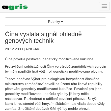
Togg
navi
Rubriky
Čína vyslala signál ohledně
genových technik
28.12.2009 | APIC-AK
Čína povolila pěstování geneticky modifikované kukuřice.
Pro zvýšení soběstačnosti Číny ve výrobě zemědělských surovin
by měly napříště hrát větší roli geneticky modifikované plodiny.
Teprve nedávno Výbor pro biologickou bezpečnost čínského
ministerstva zemědělství povolil na území této lidové republiky
pěstování geneticky modifikované kukuřice. Povolení pro jednu
geneticky modifikovanou odrůdu rýže by již brzy mělo
následovat. Rozhodnutí o udělení povolení pěstovat Bt-rýži,
která je rezistentní vůči hmyzím škůdcům, ale vláda dosud vždy
zamítla. Znečištění dodávek GM rýží by mohlo ohrozit