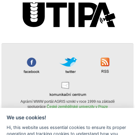
Agrární WWW portál AGRIS vznikl v roce 1999 na základě
spolupráce
České zemědělské univerzity v Praze
s
Ministerstvem zemědělství ČR
We use cookies!
© Copyright AGRIS 2000-2026 -
ISSN 1213-1369
- Publikování a šíření
Hi, this website uses essential cookies to ensure its proper
obsahu agrárního WWW portálu AGRIS je možné
operation and tracking cookies to understand how you
(pokud není uvedeno jinak) pouze za podmínky uvedení zdroje v podobě