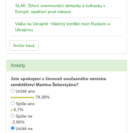
SLAK: Šíření onemocnění slintavky a kulhavky v
Evropě, opatření proti nákaze
Válka na Ukrajině: Válečný konflikt mezi Ruskem a
Ukrajinou
Archiv kauz
Ankety
Jste spokojeni s činností současného ministra
zemědělství Martina Šebestyána?
Určitě ano
79,38
%
Spíše ano
6,7
%
Spíše ne
2,06
%
Určitě ne