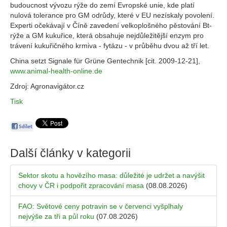
budoucnost vývozu rýže do zemí Evropské unie, kde platí
nulová tolerance pro GM odrůdy, které v EU nezískaly povolení.
Experti očekávají v Číně zavedení velkoplošného pěstování Bt-
rýže a GM kukuřice, která obsahuje nejdůležitější enzym pro
trávení kukuřičného krmiva - fytázu - v průběhu dvou až tří let.
China setzt Signale für Grüne Gentechnik [cit. 2009-12-21],
www.animal-health-online.de
Zdroj: Agronavigátor.cz
Tisk
Další články v kategorii
Sektor skotu a hovězího masa: důležité je udržet a navýšit
chovy v ČR i podpořit zpracování masa
(08.08.2026)
FAO: Světové ceny potravin se v červenci vyšplhaly
nejvýše za tři a půl roku
(07.08.2026)