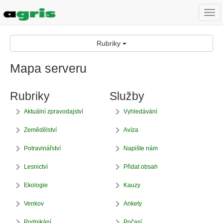
Togg
navi
Rubriky
Mapa serveru
Rubriky
Služby
Aktuální zpravodajství
Vyhledávání
Zemědělství
Avíza
Potravinářství
Napište nám
Lesnictví
Přidat obsah
Ekologie
Kauzy
Venkov
Ankety
Podnikání
Počasí