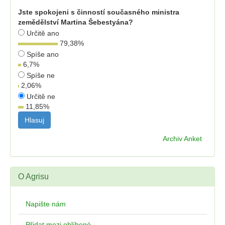
Jste spokojeni s činností současného ministra
zemědělství Martina Šebestyána?
Určitě ano
79,38
%
Spíše ano
6,7
%
Spíše ne
2,06
%
Určitě ne
11,85
%
Archiv Anket
O Agrisu
Napište nám
Přidat mezi oblíbené