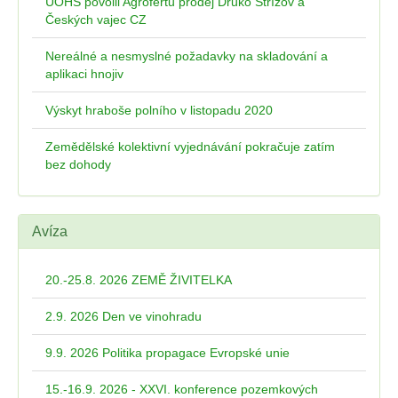
ÚOHS povolil Agrofertu prodej Druko Střížov a
Českých vajec CZ
Nereálné a nesmyslné požadavky na skladování a
aplikaci hnojiv
Výskyt hraboše polního v listopadu 2020
Zemědělské kolektivní vyjednávání pokračuje zatím
bez dohody
Avíza
20.-25.8. 2026 ZEMĚ ŽIVITELKA
2.9. 2026 Den ve vinohradu
9.9. 2026 Politika propagace Evropské unie
15.-16.9. 2026 - XXVI. konference pozemkových