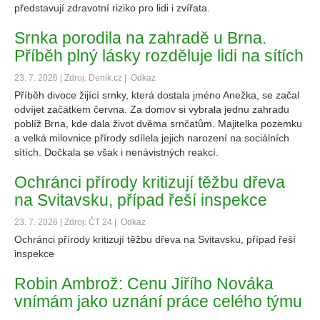
představují zdravotní riziko pro lidi i zvířata.
Srnka porodila na zahradě u Brna.
Příběh plný lásky rozděluje lidi na sítích
23. 7. 2026 | Zdroj: Denik.cz |
Odkaz
Příběh divoce žijící srnky, která dostala jméno Anežka, se začal
odvíjet začátkem června. Za domov si vybrala jednu zahradu
poblíž Brna, kde dala život dvěma srnčatům. Majitelka pozemku
a velká milovnice přírody sdílela jejich narození na sociálních
sítích. Dočkala se však i nenávistných reakcí.
Ochránci přírody kritizují těžbu dřeva
na Svitavsku, případ řeší inspekce
23. 7. 2026 | Zdroj: ČT 24 |
Odkaz
Ochránci přírody kritizují těžbu dřeva na Svitavsku, případ řeší
inspekce
Robin Ambrož: Cenu Jiřího Nováka
vnímám jako uznání práce celého týmu