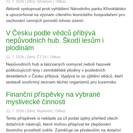
22. 7. 2026 | Zdroj: Silvarium |
Odkaz
Aktivně vystupoval proti vyhlášení Národního parku Křivoklátsko
a upozorňoval na význam cíleného lesnického hospodaření pro
zachování cenných porostů tohoto území.
V Česku podle vědců přibývá
nepůvodních hub. Škodí lesům i
plodinám
22. 7. 2026 | Zdroj: ČT 24 |
Odkaz
Nepůvodních hub a takzvaných oomycet neboli řasovek
poškozujících lesy i zemědělské plodiny v posledních
desetiletích v Česku přibývá. Vyplývá to ze zjištění vědců, kteří
sestavili souhrnný seznam těchto organismů pro tuzemsko.
Finanční příspěvky na vybrané
myslivecké činnosti
22. 7. 2026 | Zdroj: Myslivost |
Odkaz
Tento příspěvek si neklade za cíl podat úplný přehled všech
dotačních nástrojů, které mohou přispívat ke zlepšování
životního prostředí zvěře. Zaměřuje se především na dotační