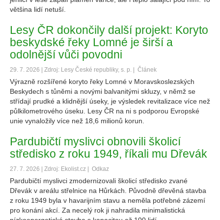
většina lidí netuší.
Lesy ČR dokončily další projekt: Koryto
beskydské řeky Lomné je širší a
odolnější vůči povodni
29. 7. 2026 | Zdroj: Lesy České republiky, s. p. |
Článek
Výrazně rozšířené koryto řeky Lomné v Moravskoslezských
Beskydech s tůněmi a novými balvanitými skluzy, v němž se
střídají prudké a klidnější úseky, je výsledek revitalizace více než
půlkilometrového úseku. Lesy ČR na ni s podporou Evropské
unie vynaložily více než 18,6 milionů korun.
Pardubičtí myslivci obnovili školicí
středisko z roku 1949, říkali mu Dřevák
27. 7. 2026 | Zdroj: Ekolist.cz |
Odkaz
Pardubičtí myslivci zmodernizovali školicí středisko zvané
Dřevák v areálu střelnice na Hůrkách. Původně dřevěná stavba
z roku 1949 byla v havarijním stavu a neměla potřebné zázemí
pro konání akcí. Za necelý rok ji nahradila minimalistická