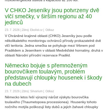
nízkoenergetická stavba s kapacitou až 100 lidí.
V CHKO Jeseníky jsou potvrzeny dvě
vlčí smečky, v širším regionu až 40
jedinců
23. 7. 2026 | Zdroj: Ekolist.cz |
Odkaz
V Chráněné krajinné oblasti (CHKO) Jeseníky jsou podle
několikaletého monitoringu ochránců přírody prokazatelně dvě
vlčí teritoria. Jedna smečka se pohybuje mezi Vrbnem pod
Pradědem a Jeseníkem v oblasti Medvěďské hornatiny, druhá v
oblasti Národní přírodní rezervace Praděd.
Německo bojuje s přemnoženým
bourovčíkem toulavým, problém
představují chloupky housenek i škody
na dubech
23. 7. 2026 | Zdroj: Silvarium |
Odkaz
Německo letos řeší výrazný nárůst výskytu bourovčíka
toulavého (Thaumetopoea processionea). Housenky tohoto
nočního motýla poškozují listy dubů a jejich žahavé chloupky