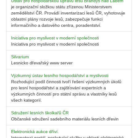
Ústav pro hospodářskou úpravu lesů Brandýs nad Labem
je organizační složkou státu zřízenou Ministerstvem
zemědělství ČR. Provádí inventarizaci lesů ČR, vyhotovuje
oblastní plány rozvoje lesů, zabezpečuje funkci
informačního a datového centra, poradentství.
Iniciativa pro myslivost v moderní společnosti
Iniciativa pro myslivost v moderní společnosti
Silvarium
Lesnicko dřevařský www server
Výzkumný ústav lesního hospodářství a myslivosti
Rozhodující podíl činnosti tvoří řešení výzkumných úkolů
pro lesní hospodářství a zajišťování expertních a
výzkumných činností pro státní správu a vlastníky lesů
všech kategorií.
Sdružení lesních školkařů ČR
Občanské sdružení sadebního materiálu lesních dřevin
Elektronická aukce dříví.
Internetový portál, poskytující služby v oblasti elektronické