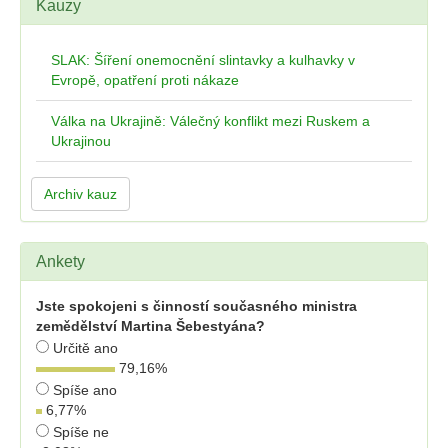
Kauzy
SLAK: Šíření onemocnění slintavky a kulhavky v
Evropě, opatření proti nákaze
Válka na Ukrajině: Válečný konflikt mezi Ruskem a
Ukrajinou
Archiv kauz
Ankety
Jste spokojeni s činností současného ministra
zemědělství Martina Šebestyána?
Určitě ano
79,16
%
Spíše ano
6,77
%
Spíše ne