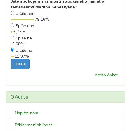
Jste spokojeni s činností současného ministra
zemědělství Martina Šebestyána?
Určitě ano
79,16
%
Spíše ano
6,77
%
Spíše ne
2,08
%
Určitě ne
11,97
%
Archiv Anket
O Agrisu
Napište nám
Přidat mezi oblíbené