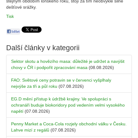
stejným obdobím loňského roku, stojí za tím neobvykle silné
dešťové srážky.
Tisk
Další články v kategorii
Sektor skotu a hovězího masa: důležité je udržet a navýšit
chovy v ČR i podpořit zpracování masa
(08.08.2026)
FAO: Světové ceny potravin se v červenci vyšplhaly
nejvýše za tři a půl roku
(07.08.2026)
EG.D mění přístup k údržbě krajiny. Ve spolupráci s
ochranáři buduje biokoridory pod vedením velmi vysokého
napětí
(07.08.2026)
Penny Market a Coca-Cola rozjely obchodní válku v Česku.
Lahve mizí z regálů
(07.08.2026)