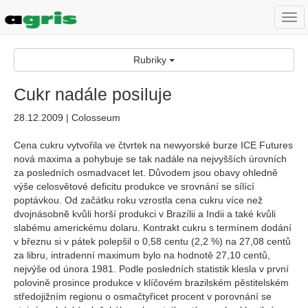
Togg
navi
Rubriky
Cukr nadále posiluje
28.12.2009 | Colosseum
Cena cukru vytvořila ve čtvrtek na newyorské burze ICE Futures
nová maxima a pohybuje se tak nadále na nejvyšších úrovních
za posledních osmadvacet let. Důvodem jsou obavy ohledně
výše celosvětové deficitu produkce ve srovnání se sílící
poptávkou. Od začátku roku vzrostla cena cukru více než
dvojnásobně kvůli horší produkci v Brazílii a Indii a také kvůli
slabému americkému dolaru. Kontrakt cukru s termínem dodání
v březnu si v pátek polepšil o 0,58 centu (2,2 %) na 27,08 centů
za libru, intradenní maximum bylo na hodnotě 27,10 centů,
nejvýše od února 1981. Podle posledních statistik klesla v první
polovině prosince produkce v klíčovém brazilském pěstitelském
středojižním regionu o osmačtyřicet procent v porovnání se