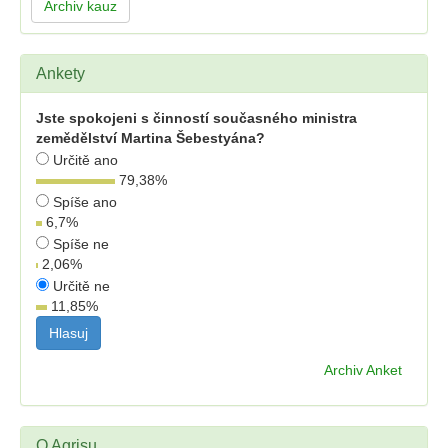
Archiv kauz
Ankety
Jste spokojeni s činností současného ministra
zemědělství Martina Šebestyána?
Určitě ano
79,38
%
Spíše ano
6,7
%
Spíše ne
2,06
%
Určitě ne
11,85
%
Archiv Anket
O Agrisu