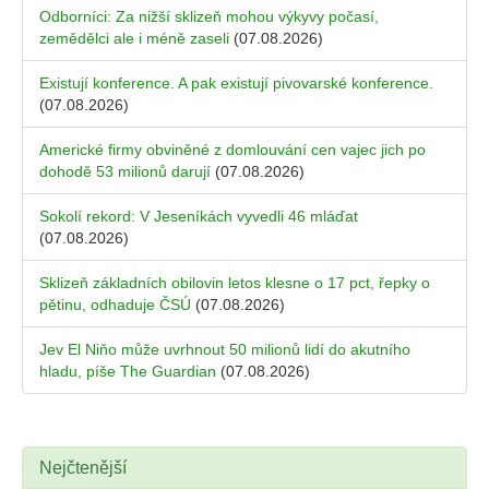
Odborníci: Za nižší sklizeň mohou výkyvy počasí,
zemědělci ale i méně zaseli
(07.08.2026)
Existují konference. A pak existují pivovarské konference.
(07.08.2026)
Americké firmy obviněné z domlouvání cen vajec jich po
dohodě 53 milionů darují
(07.08.2026)
Sokolí rekord: V Jeseníkách vyvedli 46 mláďat
(07.08.2026)
Sklizeň základních obilovin letos klesne o 17 pct, řepky o
pětinu, odhaduje ČSÚ
(07.08.2026)
Jev El Niňo může uvrhnout 50 milionů lidí do akutního
hladu, píše The Guardian
(07.08.2026)
Nejčtenější