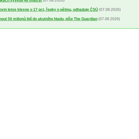
íkách vyvedli 46 mláďat
(07.08.2026)
ovin letos klesne o 17 pct, řepky o pětinu, odhaduje ČSÚ
(07.08.2026)
out 50 milionů lidí do akutního hladu, píše The Guardian
(07.08.2026)