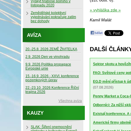
(§1c odst. 6).
Výskyt hraboše polního v
listopadu 2020
» vyhláška zde »
Zemědělské kolektivní
vyjednávání pokračuje zatím
Kamil Malát
bez dohody
AVÍZA
DALŠÍ ČLÁNKY
20.-25.8. 2026 ZEMĚ ŽIVITELKA
2.9. 2026 Den ve vinohradu
Sektor skotu a hovězíh
9.9. 2026 Politika propagace
Evropské unie
FAO: Světové ceny potr
15.-16.9. 2026 - XXVI. konference
pozemkových úprav
EG.D mění přístup k úd
(07.08.2026)
22.-23.10. 2026 Konference Říční
krajina 2026
Penny Market a Coca-Co
Všechna avíza
Odborníci: Za nižší sk
KAUZY
Existují konference. A
Americké firmy obviněn
SLAK: Šíření onemocnění