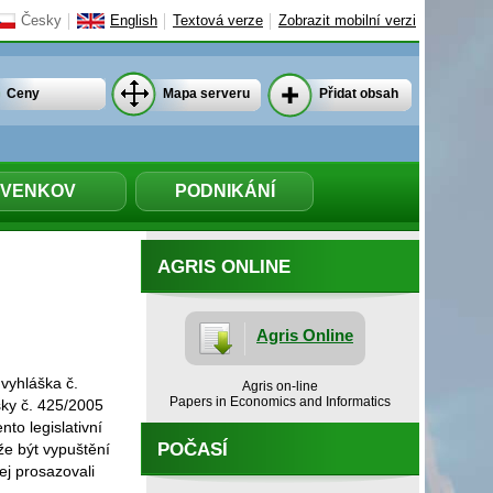
Česky
English
Textová verze
Zobrazit mobilní verzi
Ceny
Mapa serveru
Přidat obsah
VENKOV
PODNIKÁNÍ
AGRIS ONLINE
Agris Online
vyhláška č.
Agris on-line
Papers in Economics and Informatics
šky č. 425/2005
to legislativní
POČASÍ
e být vypuštění
ej prosazovali