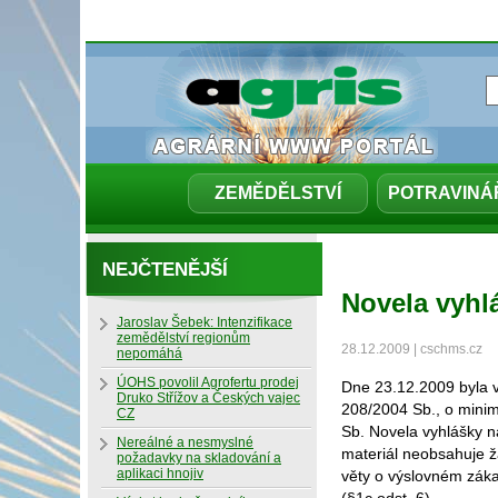
ZEMĚDĚLSTVÍ
POTRAVINÁ
NEJČTENĚJŠÍ
Novela vyhlá
Jaroslav Šebek: Intenzifikace
zemědělství regionům
28.12.2009 | cschms.cz
nepomáhá
ÚOHS povolil Agrofertu prodej
Dne 23.12.2009 byla v
Druko Střížov a Českých vajec
208/2004 Sb., o minim
CZ
Sb. Novela vyhlášky n
Nereálné a nesmyslné
materiál neobsahuje 
požadavky na skladování a
aplikaci hnojiv
věty o výslovném zákaz