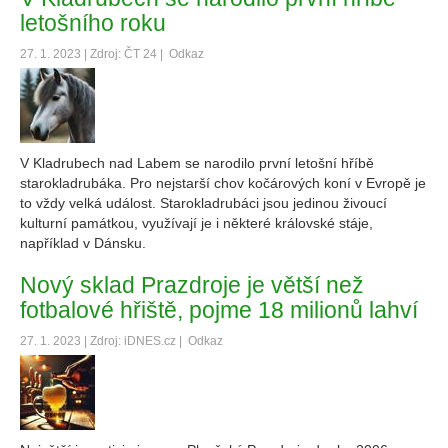
letošního roku
27. 1. 2023 | Zdroj: ČT 24 |
Odkaz
V Kladrubech nad Labem se narodilo první letošní hříbě
starokladrubáka. Pro nejstarší chov kočárových koní v Evropě je
to vždy velká událost. Starokladrubáci jsou jedinou živoucí
kulturní památkou, využívají je i některé královské stáje,
například v Dánsku.
Nový sklad Prazdroje je větší než
fotbalové hřiště, pojme 18 milionů lahví
27. 1. 2023 | Zdroj: iDNES.cz |
Odkaz