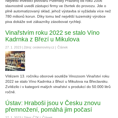
Největší investici pivovaru Plzeňský Prazdroj od roku 2006
slavnostně uvedli zástupci firmy ve čtvrtek do provozu. Jde o
plně automatizovaný sklad, jehož výstavba si vyžádala více než
780 milionů korun. Díky tomu teď největší tuzemský výrobce
piva dokáže své zákazníky zásobovat rychleji.
Vinařstvím roku 2022 se stalo Víno
Kadrnka z Březí u Mikulova
27. 1. 2023 | Zdroj: ceskenoviny.cz |
Článek
Vítězem 13. ročníku oborové soutěže Vinozoom Vinařství roku
2022 se stalo Víno Kadrnka z Březí u Mikulova na Břeclavsku.
Zvítězilo i v kategorii malých vinařství s produkcí do 50.000 litrů
ročně.
Ústav: Hraboši jsou v Česku znovu
přemnožení, pomáhá jim počasí
27. 1. 2023 | Zdroj: ČTK |
Článek