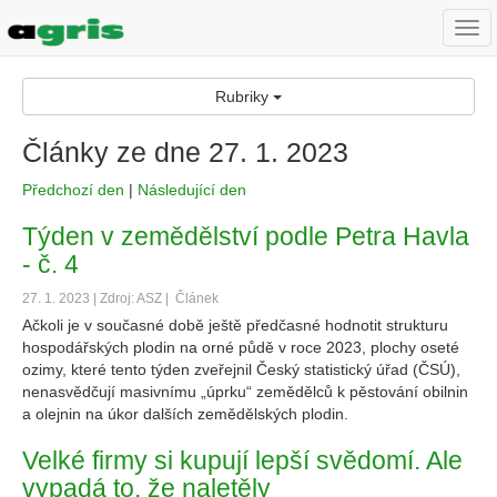
Togg
navi
Rubriky
Články ze dne 27. 1. 2023
Předchozí den
|
Následující den
Týden v zemědělství podle Petra Havla
- č. 4
27. 1. 2023 | Zdroj: ASZ |
Článek
Ačkoli je v současné době ještě předčasné hodnotit strukturu
hospodářských plodin na orné půdě v roce 2023, plochy oseté
ozimy, které tento týden zveřejnil Český statistický úřad (ČSÚ),
nenasvědčují masivnímu „úprku“ zemědělců k pěstování obilnin
a olejnin na úkor dalších zemědělských plodin.
Velké firmy si kupují lepší svědomí. Ale
vypadá to, že naletěly