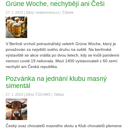
Grüne Woche, nechybějí ani Češi
27. 1. 2023 | Zdroj: ceskenoviny.cz |
Článek
V Berlíně vrcholí potravinářský veletrh Grüne Woche, který je
považován za největší svého druhu na světě. Na berlínské
výstaviště se akce vrátila po dvou letech, kdy se kvůli pandemii
nemoci covid-19 nekonala. Mezi 1400 vystavovateli z 60 zemí
nechybí ani Česká republika.
Pozvánka na jednání klubu masný
simentál
27. 1. 2023 | Zdroj: ČSCHMS |
Odkaz
Český svaz chovatelů masného skotu a Klub chovatelů plemene