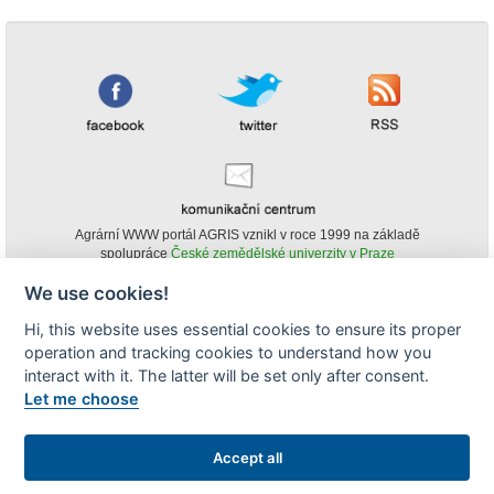
Agrární WWW portál AGRIS vznikl v roce 1999 na základě
spolupráce
České zemědělské univerzity v Praze
s
Ministerstvem zemědělství ČR
We use cookies!
© Copyright AGRIS 2000-2026 -
ISSN 1213-1369
- Publikování a šíření
Hi, this website uses essential cookies to ensure its proper
obsahu agrárního WWW portálu AGRIS je možné
(pokud není uvedeno jinak) pouze za podmínky uvedení zdroje v podobě
operation and tracking cookies to understand how you
www.agris.cz a data publikace v AGRISu.
interact with it. The latter will be set only after consent.
cookies
Let me choose
Zobrazit desktopovou verzi
Accept all