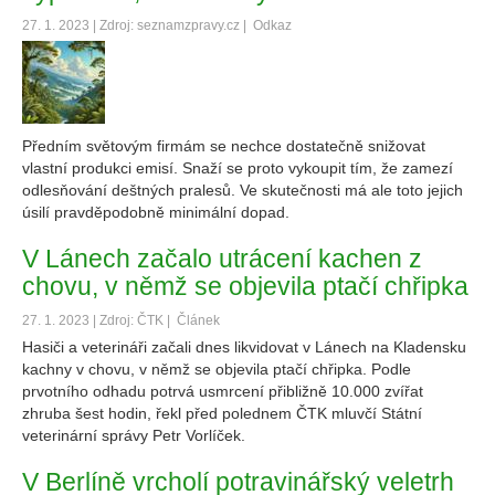
27. 1. 2023 | Zdroj: seznamzpravy.cz |
Odkaz
Předním světovým firmám se nechce dostatečně snižovat
vlastní produkci emisí. Snaží se proto vykoupit tím, že zamezí
odlesňování deštných pralesů. Ve skutečnosti má ale toto jejich
úsilí pravděpodobně minimální dopad.
V Lánech začalo utrácení kachen z
chovu, v němž se objevila ptačí chřipka
27. 1. 2023 | Zdroj: ČTK |
Článek
Hasiči a veterináři začali dnes likvidovat v Lánech na Kladensku
kachny v chovu, v němž se objevila ptačí chřipka. Podle
prvotního odhadu potrvá usmrcení přibližně 10.000 zvířat
zhruba šest hodin, řekl před polednem ČTK mluvčí Státní
veterinární správy Petr Vorlíček.
V Berlíně vrcholí potravinářský veletrh