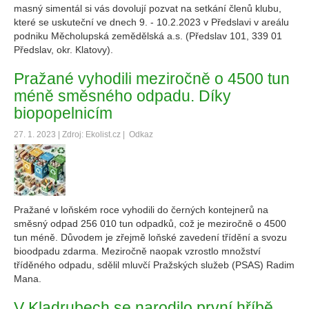
masný simentál si vás dovolují pozvat na setkání členů klubu,
které se uskuteční ve dnech 9. - 10.2.2023 v Předslavi v areálu
podniku Měcholupská zemědělská a.s. (Předslav 101, 339 01
Předslav, okr. Klatovy).
Pražané vyhodili meziročně o 4500 tun
méně směsného odpadu. Díky
biopopelnicím
27. 1. 2023 | Zdroj: Ekolist.cz |
Odkaz
Pražané v loňském roce vyhodili do černých kontejnerů na
směsný odpad 256 010 tun odpadků, což je meziročně o 4500
tun méně. Důvodem je zřejmě loňské zavedení třídění a svozu
bioodpadu zdarma. Meziročně naopak vzrostlo množství
tříděného odpadu, sdělil mluvčí Pražských služeb (PSAS) Radim
Mana.
V Kladrubech se narodilo první hříbě