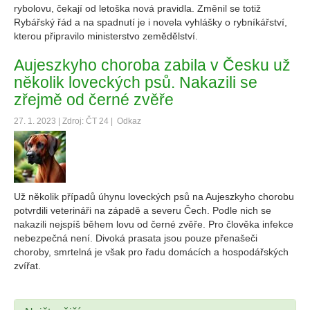
rybolovu, čekají od letoška nová pravidla. Změnil se totiž
Rybářský řád a na spadnutí je i novela vyhlášky o rybníkářství,
kterou připravilo ministerstvo zemědělství.
Aujeszkyho choroba zabila v Česku už
několik loveckých psů. Nakazili se
zřejmě od černé zvěře
27. 1. 2023 | Zdroj: ČT 24 |
Odkaz
Už několik případů úhynu loveckých psů na Aujeszkyho chorobu
potvrdili veterináři na západě a severu Čech. Podle nich se
nakazili nejspíš během lovu od černé zvěře. Pro člověka infekce
nebezpečná není. Divoká prasata jsou pouze přenašeči
choroby, smrtelná je však pro řadu domácích a hospodářských
zvířat.