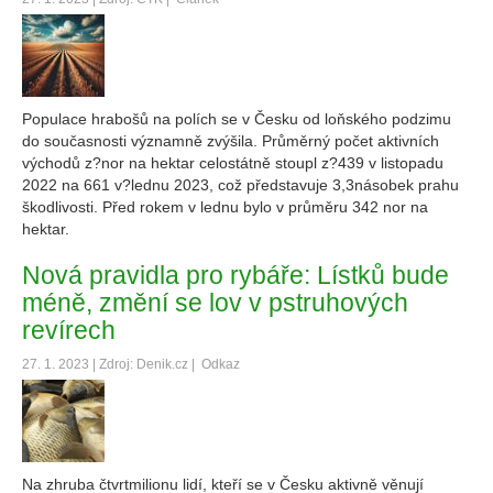
Populace hrabošů na polích se v Česku od loňského podzimu
do současnosti významně zvýšila. Průměrný počet aktivních
východů z?nor na hektar celostátně stoupl z?439 v listopadu
2022 na 661 v?lednu 2023, což představuje 3,3násobek prahu
škodlivosti. Před rokem v lednu bylo v průměru 342 nor na
hektar.
Nová pravidla pro rybáře: Lístků bude
méně, změní se lov v pstruhových
revírech
27. 1. 2023 | Zdroj: Denik.cz |
Odkaz
Na zhruba čtvrtmilionu lidí, kteří se v Česku aktivně věnují