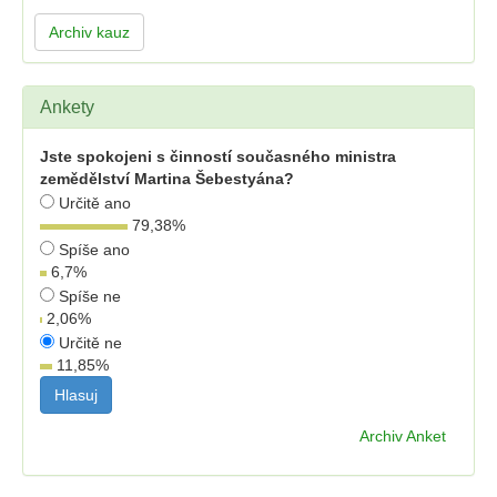
Archiv kauz
Ankety
Jste spokojeni s činností současného ministra
zemědělství Martina Šebestyána?
Určitě ano
79,38
%
Spíše ano
6,7
%
Spíše ne
2,06
%
Určitě ne
11,85
%
Archiv Anket