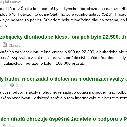
24 |
Odkaz
d klíšťat v Česku loni opět přibylo. Lymskou boreliózou se nakazilo 403
tidou 670. Potvrzují to údaje Státního zdravotního ústavu (SZÚ). Přípa
y bylo nejvíce za pět let. Důvodem byla mimořádně dlouhá sezona, po 
aktivní.
abijačky dlouhodobě klesá, loni jich bylo 22.500, dř
 |
Článek
mácích zabijaček loni mírně vzrostl o 900 na 22.500, dlouhodobě ale
klesá. Vyplývá to z dat ministerstva zemědělství. Ještě před deseti lety 
h zabijačkách poraženo kolem 100.000 prasat.
y budou moci žádat o dotaci na modernizaci výuky 
arium |
Odkaz
 a vyšší odborné školy mohou nově žádat o dotaci na modernizaci odb
kého vzdělávání, v tiskové zprávě o tom informovalo ministerstvo zem
bních úřadů ohrožuje úspěšné žadatele o podporu v 