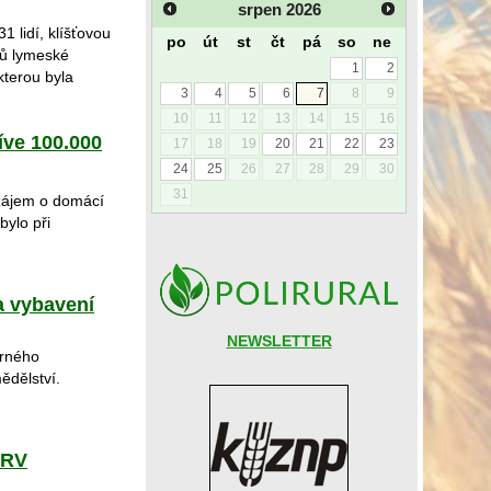
srpen
2026
1 lidí, klíšťovou
po
út
st
čt
pá
so
ne
dů lymeské
1
2
kterou byla
3
4
5
6
7
8
9
10
11
12
13
14
15
16
íve 100.000
17
18
19
20
21
22
23
24
25
26
27
28
29
30
31
 zájem o domácí
bylo při
a vybavení
NEWSLETTER
orného
ědělství.
PRV