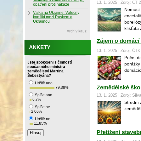
slintavky a kulhavky v Evropě,
13. 1. 2025 | Zdroj: ČT 
opatření proti nákaze
Nemocí o
Válka na Ukrajině: Válečný
encefali
konflikt mezi Ruskem a
Ukrajinou
borelióz
klíšťata 
Archiv kauz
Zájem o domácí z
ANKETY
13. 1. 2025 | Zdroj: ČTK
Počet do
Jste spokojeni s činností
porážky 
současného ministra
domácíc
zemědělství Martina
Šebestyána?
Určitě ano
Zemědělské škol
79,38
%
Spíše ano
13. 1. 2025 | Zdroj: Silv
6,7
%
Střední
Spíše ne
zeměděls
2,06
%
Určitě ne
11,85
%
Přetížení stave