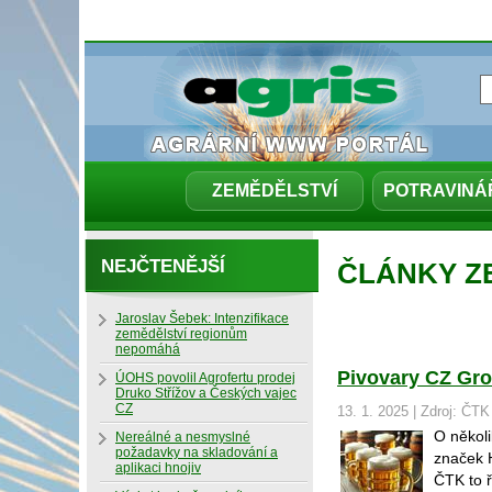
ZEMĚDĚLSTVÍ
POTRAVINÁ
NEJČTENĚJŠÍ
ČLÁNKY ZE 
Jaroslav Šebek: Intenzifikace
zemědělství regionům
nepomáhá
Pivovary CZ Gro
ÚOHS povolil Agrofertu prodej
Druko Střížov a Českých vajec
CZ
13. 1. 2025 | Zdroj: ČTK
O několi
Nereálné a nesmyslné
požadavky na skladování a
značek H
aplikaci hnojiv
ČTK to ř