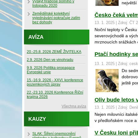
Výskyt hraboše polního v
největší
listopadu 2020
Zemědělské kolektivní
Česko čeká velm
vyjednávání pokračuje zatím
bez dohody
13. 1. 2025 | Zdroj: ČT 
Noční teploty v Česku
severovýchodě a výcho
AVÍZA
mrznoucích srážkách o
20.-25.8. 2026 ZEMĚ ŽIVITELKA
Ptačí hodinky se
2.9. 2026 Den ve vinohradu
13. 1. 2025 | Zdroj: ces
9.9. 2026 Politika propagace
Do sedmé
Evropské unie
dobrovol
15.-16.9. 2026 - XXVI. konference
ještě po
pozemkových úprav
22.-23.10. 2026 Konference Říční
krajina 2026
Oliv bude letos v
Všechna avíza
13. 1. 2025 | Zdroj: Den
Nejen milovníci italsk
KAUZY
v předloňském roce a
V Česku loni př
SLAK: Šíření onemocnění