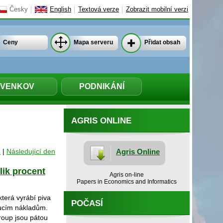
Česky
English
Textová verze
Zobrazit mobilní verzi
Ceny
Mapa serveru
Přidat obsah
VENKOV
PODNIKÁNÍ
AGRIS ONLINE
n
|
Následující den
Agris Online
lik procent
Agris on-line
Papers in Economics and Informatics
která vyrábí piva
POČASÍ
oucím nákladům.
roup jsou pátou