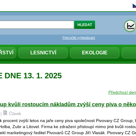
Pokročilé vyhledávání
ŘSTVÍ
LESNICTVÍ
EKOLOGIE
DNE 13. 1. 2025
Předchozí de
up kvůli rostoucím nákladům zvýší ceny piva o něko
 |
Článek
k procent zvýší letos na jaře ceny piva společnost Pivovary CZ Group, 
olba, Zubr a Litovel. Firma ke zdražení přistoupí mimo jiné kvůli rost
ekl marketingový ředitel Pivovarů CZ Group Jiří Vlasák. Pivovary CZ G