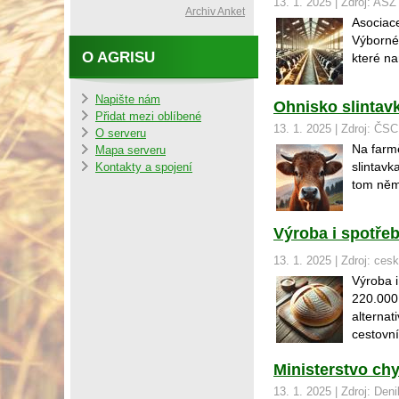
13. 1. 2025 | Zdroj: ASZ
Archiv Anket
Asociac
Výborné
O AGRISU
které n
Napište nám
Ohnisko slintav
Přidat mezi oblíbené
13. 1. 2025 | Zdroj: Č
O serveru
Na farm
Mapa serveru
slintavk
Kontakty a spojení
tom něme
Výroba i spotřeba
13. 1. 2025 | Zdroj: ces
Výroba i
220.000 
alternat
cestovn
Ministerstvo ch
13. 1. 2025 | Zdroj: Den