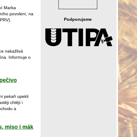
ví Marka
ního povolení, na
Podporujeme
(PRV).
ce nakažlivá
ína. Informuje o
 pečivo
ni pekaři upekli
těji chtějí i
obchodu a
s, miso i mák