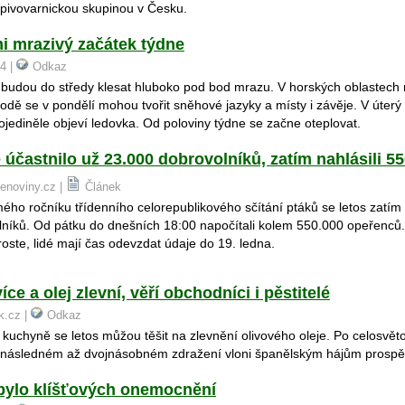
 pivovarnickou skupinou v Česku.
i mrazivý začátek týdne
24 |
Odkaz
 budou do středy klesat hluboko pod bod mrazu. V horských oblastech
dě se v pondělí mohou tvořit sněhové jazyky a místy i závěje. V úterý 
jediněle objeví ledovka. Od poloviny týdne se začne oteplovat.
 účastnilo už 23.000 dobrovolníků, zatím nahlásili 5
kenoviny.cz |
Článek
ho ročníku třídenního celorepublikového sčítání ptáků se letos zatím 
níků. Od pátku do dnešních 18:00 napočítali kolem 550.000 opeřenců. 
roste, lidé mají čas odevzdat údaje do 19. ledna.
íce a olej zlevní, věří obchodníci i pěstitelé
ik.cz |
Odkaz
é kuchyně se letos můžou těšit na zlevnění olivového oleje. Po celosvě
 následném až dvojnásobném zdražení vloni španělským hájům prospěly
ibylo klíšťových onemocnění