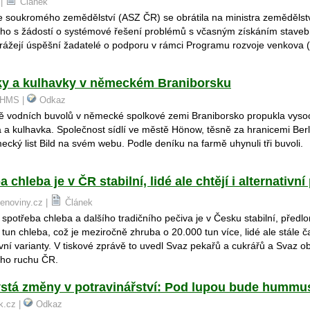
 |
Článek
e soukromého zemědělství (ASZ ČR) se obrátila na ministra zemědělst
ho s žádostí o systémové řešení problémů s včasným získáním staveb
arážejí úspěšní žadatelé o podporu v rámci Programu rozvoje venkova 
ky a kulhavky v německém Braniborsku
SCHMS |
Odkaz
ě vodních buvolů v německé spolkové zemi Braniborsko propukla vyso
a a kulhavka. Společnost sídlí ve městě Hönow, těsně za hranicemi Berl
cký list Bild na svém webu. Podle deníku na farmě uhynuli tři buvoli.
 chleba je v ČR stabilní, lidé ale chtějí i alternativní
kenoviny.cz |
Článek
 spotřeba chleba a dalšího tradičního pečiva je v Česku stabilní, předlo
tun chleba, což je meziročně zhruba o 20.000 tun více, lidé ale stále čas
ivní varianty. V tiskové zprávě to uvedl Svaz pekařů a cukrářů a Svaz 
ího ruchu ČR.
ystá změny v potravinářství: Pod lupou bude hummu
ik.cz |
Odkaz