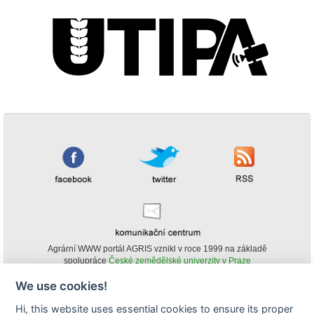
Agrární WWW portál AGRIS vznikl v roce 1999 na základě
spolupráce
České zemědělské univerzity v Praze
s
Ministerstvem zemědělství ČR
We use cookies!
© Copyright AGRIS 2000-2026 -
ISSN 1213-1369
- Publikování a šíření
Hi, this website uses essential cookies to ensure its proper
obsahu agrárního WWW portálu AGRIS je možné