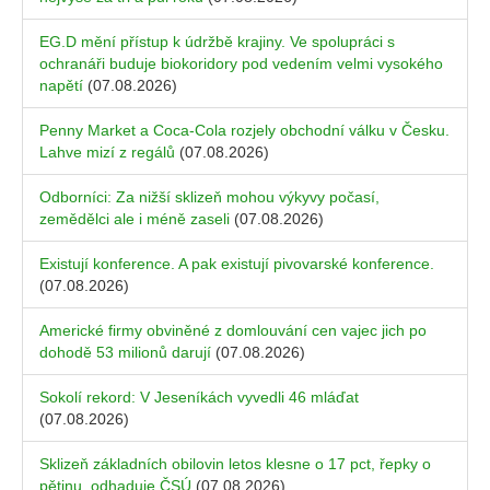
EG.D mění přístup k údržbě krajiny. Ve spolupráci s
ochranáři buduje biokoridory pod vedením velmi vysokého
napětí
(07.08.2026)
Penny Market a Coca-Cola rozjely obchodní válku v Česku.
Lahve mizí z regálů
(07.08.2026)
Odborníci: Za nižší sklizeň mohou výkyvy počasí,
zemědělci ale i méně zaseli
(07.08.2026)
Existují konference. A pak existují pivovarské konference.
(07.08.2026)
Americké firmy obviněné z domlouvání cen vajec jich po
dohodě 53 milionů darují
(07.08.2026)
Sokolí rekord: V Jeseníkách vyvedli 46 mláďat
(07.08.2026)
Sklizeň základních obilovin letos klesne o 17 pct, řepky o
pětinu, odhaduje ČSÚ
(07.08.2026)