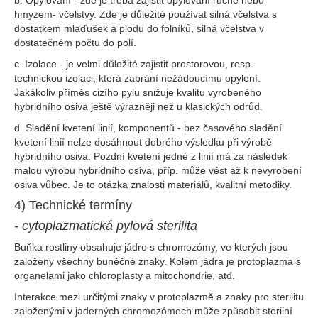
b. Opylování - zde je třeba zajistit opylování ručně nebo
hmyzem- včelstvy. Zde je důležité používat silná včelstva s
dostatkem mlaďušek a plodu do folníků, silná včelstva v
dostatečném počtu do polí.
c. Izolace - je velmi důležité zajistit prostorovou, resp.
technickou izolaci, která zabrání nežádoucímu opylení.
Jakákoliv příměs cizího pylu snižuje kvalitu vyrobeného
hybridního osiva ještě výrazněji než u klasických odrůd.
d. Sladění kvetení linií, komponentů - bez časového sladění
kvetení linií nelze dosáhnout dobrého výsledku při výrobě
hybridního osiva. Pozdní kvetení jedné z linií má za následek
malou výrobu hybridního osiva, příp. může vést až k nevyrobení
osiva vůbec. Je to otázka znalosti materiálů, kvalitní metodiky.
4) Technické termíny
- cytoplazmatická pylová sterilita
Buňka rostliny obsahuje jádro s chromozómy, ve kterých jsou
založeny všechny buněčné znaky. Kolem jádra je protoplazma s
organelami jako chloroplasty a mitochondrie, atd.
Interakce mezi určitými znaky v protoplazmě a znaky pro sterilitu
založenými v jaderných chromozómech může způsobit sterilní