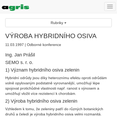
Togg
navi
Rubriky
VÝROBA HYBRIDNÍHO OSIVA
11.03.1997 | Odborné konference
Ing. Jan Prášil
SEMO s. r. o.
1) Význam hybridního osiva zelenin
Hybridní odrůdy jsou díky heteroznímu efektu oproti odrůdám
volně opylovaným podstatně vyrovnanější, umožňují lépe
spojovat protichůdné vlastnosti např. ranost s výnosem a
umožňují vložit více rezistencí k chorobám.
2) Výroba hybridního osiva zelenin
Vzhledem k tomu, že zeleniny patří do různých botanických
druhů a čeledí je výroba hybridního osiva velmi rozmanitá.