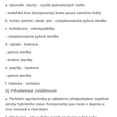
a. tykvovité, okurky - využití jednodomých rostlin
- mateřská linie (komponenty) kvete pouze samičími květy
b. mrkev, petržel, cibule, pór - cytoplazmatická pylová sterilita
c. košťáloviny - inkompatibilita
- cytoplazmatická pylová sterilita
d. rajčata - kastrace
- pylová sterilita
- funkční sterilita
e. papriky - kastrace
- pylová sterilita
f. čekanka - certation
3) Pěstitelské zvláštnosti
a. Perfektní agrotechnika je základním předpokladem úspěšné
výroby hybridního osiva. Komponenty jsou často v depresi a
více vnímavé k chorobám.