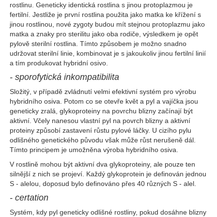
rostlinu. Geneticky identická rostlina s jinou protoplazmou je
fertilní. Jestliže je první rostlina použita jako matka ke křížení s
jinou rostlinou, nové zygoty budou mít stejnou protoplazmu jako
matka a znaky pro sterilitu jako oba rodiče, výsledkem je opět
pylově sterilní rostlina. Tímto způsobem je možno snadno
udržovat sterilní linie, kombinovat je s jakoukoliv jinou fertilní linií
a tím produkovat hybridní osivo.
- sporofytická inkompatibilita
Složitý, v případě zvládnutí velmi efektivní systém pro výrobu
hybridního osiva. Potom co se otevře květ a pyl a vajíčka jsou
geneticky zralá, glykoproteiny na povrchu blizny začínají být
aktivní. Včely nanesou vlastní pyl na povrch blizny a aktivní
proteiny způsobí zastavení růstu pylové láčky. U cizího pylu
odlišného genetického původu však může růst nerušeně dál.
Tímto principem je umožněna výroba hybridního osiva.
V rostlině mohou být aktivní dva glykoproteiny, ale pouze ten
silnější z nich se projeví. Každý glykoprotein je definován jednou
S - alelou, doposud bylo definováno přes 40 různých S - alel.
- certation
Systém, kdy pyl geneticky odlišné rostliny, pokud dosáhne blizny