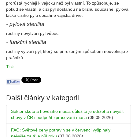
prorůstá rychleji k vajíčku než pyl vlastní. To způsobuje, že
pokud se vlastní a cizí pyl dostanou na bliznu současně, pylová
láčka cizího pylu dosáhne vajíčka dříve.
- pylová sterilita
rostliny nevytváří pyl vůbec
- funkční sterilita
rostliny vytváří pyl, který se přirozeným způsobem neuvolňuje z
prašníků
Tisk
Další články v kategorii
Sektor skotu a hovězího masa: důležité je udržet a navýšit
chovy v ČR i podpořit zpracování masa
(08.08.2026)
FAO: Světové ceny potravin se v červenci vyšplhaly
nejvýše za tři a půl roku
(07.08.2026)