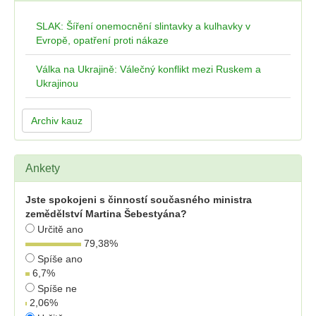
SLAK: Šíření onemocnění slintavky a kulhavky v
Evropě, opatření proti nákaze
Válka na Ukrajině: Válečný konflikt mezi Ruskem a
Ukrajinou
Archiv kauz
Ankety
Jste spokojeni s činností současného ministra
zemědělství Martina Šebestyána?
Určitě ano
79,38
%
Spíše ano
6,7
%
Spíše ne
2,06
%