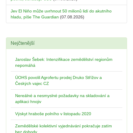
Jev El Niňo může uvrhnout 50 milionů lidí do akutního
hladu, píše The Guardian
(07.08.2026)
Nejčtenější
Jaroslav Šebek: Intenzifikace zemědělství regionům
nepomáhá
ÚOHS povolil Agrofertu prodej Druko Střížov a
Českých vajec CZ
Nereálné a nesmyslné požadavky na skladování a
aplikaci hnojiv
Výskyt hraboše polního v listopadu 2020
Zemědělské kolektivní vyjednávání pokračuje zatím
bez dohody