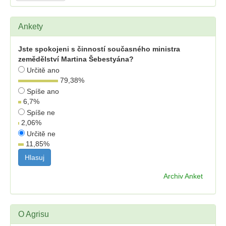
Ankety
Jste spokojeni s činností současného ministra
zemědělství Martina Šebestyána?
Určitě ano
79,38
%
Spíše ano
6,7
%
Spíše ne
2,06
%
Určitě ne
11,85
%
Archiv Anket
O Agrisu