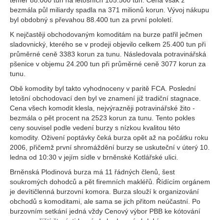
téměř 88.000 tun na letošních 105.500 tun. Cena však z
bezmála půl miliardy spadla na 371 milionů korun. Vývoj nákupu
byl obdobný s převahou 88.400 tun za první pololetí.
K nejčastěji obchodovaným komoditám na burze patřil ječmen
sladovnický, kterého se v prodeji objevilo celkem 25.400 tun při
průměrné ceně 3383 korun za tunu. Následovala potravinářská
pšenice v objemu 24.200 tun při průměrné ceně 3077 korun za
tunu.
Obě komodity byl takto vyhodnoceny v paritě FCA. Poslední
letošní obchodovací den byl ve znamení již tradiční stagnace.
Cena všech komodit klesla, nejvýrazněji potravinářské žito -
bezmála o pět procent na 2523 korun za tunu. Tento pokles
ceny souvisel podle vedení burzy s nízkou kvalitou této
komodity. Oživení poptávky čeká burza opět až na počátku roku
2006, přičemž první shromáždění burzy se uskuteční v úterý 10.
ledna od 10:30 v jejím sídle v brněnské Kotlářské ulici.
Brněnská Plodinová burza má 11 řádných členů, šest
soukromých dohodců a pět firemních makléřů. Řídícím orgánem
je devítičlenná burzovní komora. Burza slouží k organizování
obchodů s komoditami, ale sama se jich přitom neúčastní. Po
burzovním setkání jedná vždy Cenový výbor PBB ke kótování