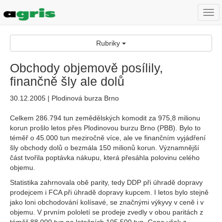
Togg
navi
Rubriky
Obchody objemově posílily,
finančně šly ale dolů
30.12.2005 | Plodinová burza Brno
Celkem 286.794 tun zemědělských komodit za 975,8 milionu
korun prošlo letos přes Plodinovou burzu Brno (PBB). Bylo to
téměř o 45.000 tun meziročně více, ale ve finančním vyjádření
šly obchody dolů o bezmála 150 milionů korun. Významnější
část tvořila poptávka nákupu, která přesáhla polovinu celého
objemu.
Statistika zahrnovala obě parity, tedy DDP při úhradě dopravy
prodejcem i FCA při úhradě dopravy kupcem. I letos bylo stejně
jako loni obchodování kolísavé, se značnými výkyvy v ceně i v
objemu. V prvním pololetí se prodeje zvedly v obou paritách z