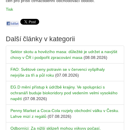
cen pro příští čtrnáctidenní obchodovací období.
Tisk
Další články v kategorii
Sektor skotu a hovězího masa: důležité je udržet a navýšit
chovy v ČR i podpořit zpracování masa
(08.08.2026)
FAO: Světové ceny potravin se v červenci vyšplhaly
nejvýše za tři a půl roku
(07.08.2026)
EG.D mění přístup k údržbě krajiny. Ve spolupráci s
ochranáři buduje biokoridory pod vedením velmi vysokého
napětí
(07.08.2026)
Penny Market a Coca-Cola rozjely obchodní válku v Česku.
Lahve mizí z regálů
(07.08.2026)
Odborníci: Za nižší sklizeň mohou výkyvy počasí,