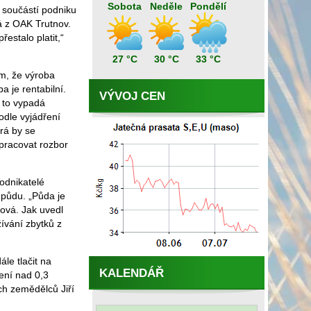
Sobota
Neděle
Pondělí
 součástí podniku
á z OAK Trutnov.
estalo platit,“
27 °C
30 °C
33 °C
ím, že výroba
 je rentabilní.
VÝVOJ CEN
s to vypadá
odle vyjádření
rá by se
pracovat rozbor
odnikatelé
 půdu. „Půda je
ová. Jak uvedl
žívání zbytků z
le tlačit na
KALENDÁŘ
žení nad 0,3
ch zemědělců Jiří