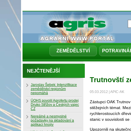
ZEMĚDĚLSTVÍ
POTRAVINÁ
NEJČTENĚJŠÍ
Trutnovští 
Jaroslav Šebek: Intenzifikace
zemědělství regionům
05.03.2012 | APIC-AK
nepomáhá
ÚOHS povolil Agrofertu prodej
Zástupci OAK Trutnov
Druko Střížov a Českých vajec
stěžejních témat. Mezi
CZ
rychlerostoucích dřevi
Nereálné a nesmyslné
stanic v souvislosti se
požadavky na skladování a
aplikaci hnojiv
Upozornili na skutečn