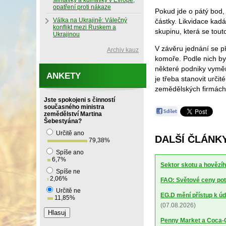
slintavky a kulhavky v Evropě,
opatření proti nákaze
Pokud jde o pátý bod,
Válka na Ukrajině: Válečný
částky. Likvidace kad
konflikt mezi Ruskem a
skupinu, která se tou
Ukrajinou
V závěru jednání se př
Archiv kauz
komoře. Podle nich by
některé podniky vyměň
ANKETY
je třeba stanovit urči
zemědělských firmách
Jste spokojeni s činností
současného ministra
zemědělství Martina
Šebestyána?
Určitě ano
DALŠÍ ČLÁNKY
79,38
%
Spíše ano
6,7
%
Sektor skotu a hovězíh
Spíše ne
2,06
%
FAO: Světové ceny potr
Určitě ne
EG.D mění přístup k úd
11,85
%
(07.08.2026)
Penny Market a Coca-Co