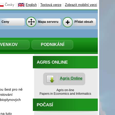
Česky
English
Textová verze
Zobrazit mobilní verzi
Ceny
Mapa serveru
Přidat obsah
VENKOV
PODNIKÁNÍ
AGRIS ONLINE
Agris Online
u šest pro ně
Agris on-line
Papers in Economics and Informatics
ěstování
 bioplynových
POČASÍ
na tuto