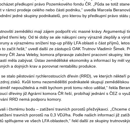
bcházet předkupní právo Pozemkového fondu ČR. „Půda se totiž stane
t v rámci prodeje celého nebo části podniku,“ uvedla Marcela Beranov
dnění jedné skupiny podnikatelů, pro kterou by předkupní právo státu př
rutnovští zemědělci mají zájem podpořit víc masné krávy. Argumentují t
ed třemi lety. Od té doby se ale nákupní ceny výrazně zlepšily a výroba
koruny a výraznému snížení top-up přišly LFA oblasti o část příjmů, leto
to začít řešit,“ uvedl další ze zástupců OAK Trutnov Vladimír Šimek. P
mory ČR Jana Veleby, komora připravuje založení pracovní skupiny, kte
astí měla zabývat. Ústav zemědělské ekonomiky a informací by měl vy
ných a dojných krav a porovnat rentabilitu produkce.
se stalo pěstování rychlerostoucích dřevin (RRD), ve kterých někteří p
ý zdroj zisků. Kvůli tomu nezemědělští podnikatelé skupují zemědělskou
éměř nepoužitelná a měli bychom proti tomu něco udělat,“ řekla Beran
oucí dřeviny již Agrární komora ČR řeší, probíhají jednání s ČEZ o vyu
stování RRD nemá podporu komory.
ali i čtvrtému bodu – zatížení travních porostů přežvýkavci. „Chceme dá
tížení travních porostů na 0,3 VDJ/ha. Podle našich informací již zatí
tů splňujeme ve všech LFA oblastech,“ řekl další ze skupiny trutnovský