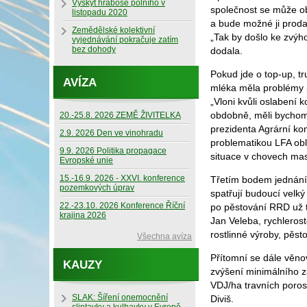
Výskyt hraboše polního v
společnost se může o
listopadu 2020
a bude možné ji proda
Zemědělské kolektivní
„Tak by došlo ke zvýho
vyjednávání pokračuje zatím
bez dohody
dodala.
Pokud jde o top-up, t
AVÍZA
mléka měla problémy př
„Vloni kvůli oslabení 
obdobně, měli bychom 
20.-25.8. 2026 ZEMĚ ŽIVITELKA
prezidenta Agrární ko
2.9. 2026 Den ve vinohradu
problematikou LFA obl
9.9. 2026 Politika propagace
situace v chovech mas
Evropské unie
15.-16.9. 2026 - XXVI. konference
Třetím bodem jednání 
pozemkových úprav
spatřují budoucí velk
22.-23.10. 2026 Konference Říční
po pěstování RRD už t
krajina 2026
Jan Veleba, rychlerost
rostlinné výroby, pě
Všechna avíza
Přítomní se dále věnov
KAUZY
zvýšení minimálního za
VDJ/ha travních poros
SLAK: Šíření onemocnění
Diviš.