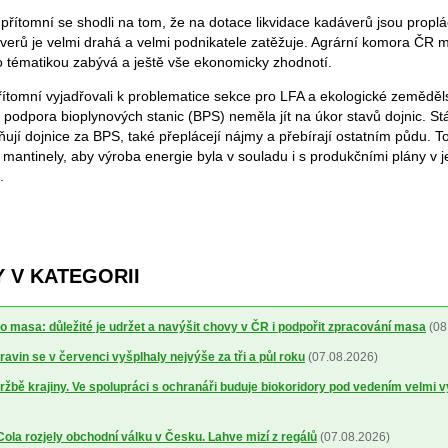
 přítomní se shodli na tom, že na dotace likvidace kadáverů jsou prop
áverů je velmi drahá a velmi podnikatele zatěžuje. Agrární komora ČR 
to tématikou zabývá a ještě vše ekonomicky zhodnotí.
ítomní vyjadřovali k problematice sekce pro LFA a ekologické zemědělst
 podpora bioplynových stanic (BPS) neměla jít na úkor stavů dojnic. St
ují dojnice za BPS, také přeplácejí nájmy a přebírají ostatním půdu. T
té mantinely, aby výroba energie byla v souladu i s produkčními plány v j
.
 V KATEGORII
o masa: důležité je udržet a navýšit chovy v ČR i podpořit zpracování masa
(08
avin se v červenci vyšplhaly nejvýše za tři a půl roku
(07.08.2026)
ržbě krajiny. Ve spolupráci s ochranáři buduje biokoridory pod vedením velmi 
la rozjely obchodní válku v Česku. Lahve mizí z regálů
(07.08.2026)