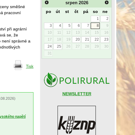
srpen
2026
láceny směšné
po
út
st
čt
pá
so
ne
má pracovní
1
2
3
4
5
6
7
8
9
ví při agrární
10
11
12
13
14
15
16
ává se, že
17
18
19
20
21
22
23
o není správné a
24
25
26
27
28
29
30
ednotlivých
31
Tisk
NEWSLETTER
.08.2026)
vysokého napětí