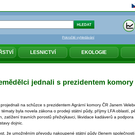
Pokročilé vyhledávání
ŘSTVÍ
LESNICTVÍ
EKOLOGIE
zemědělci jednali s prezidentem komory
 projednali na schůzce s prezidentem Agrární komory ČR Janem Velebo
 tématy byla novela zákona o prodeji státní půdy, příjmy LFA oblastí, p
n, zatížení travních porostů přežvýkavci, likvidace kadáverů a podpora
 stavy dojnic.
ost, že umožněním převodu nakoupené státní půdy členem společnosti 