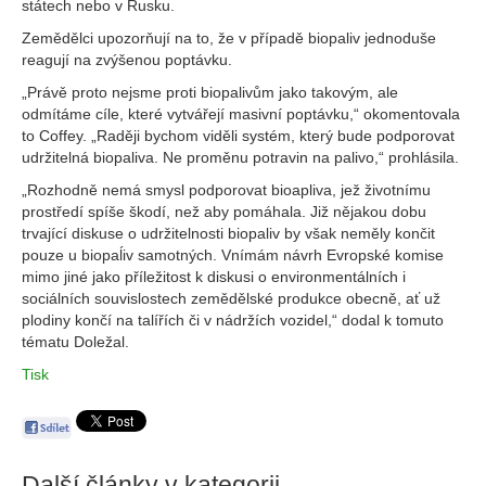
státech nebo v Rusku.
Zemědělci upozorňují na to, že v případě biopaliv jednoduše
reagují na zvýšenou poptávku.
„Právě proto nejsme proti biopalivům jako takovým, ale
odmítáme cíle, které vytvářejí masivní poptávku,“ okomentovala
to Coffey. „Raději bychom viděli systém, který bude podporovat
udržitelná biopaliva. Ne proměnu potravin na palivo,“ prohlásila.
„Rozhodně nemá smysl podporovat bioapliva, jež životnímu
prostředí spíše škodí, než aby pomáhala. Již nějakou dobu
trvající diskuse o udržitelnosti biopaliv by však neměly končit
pouze u biopaĺiv samotných. Vnímám návrh Evropské komise
mimo jiné jako příležitost k diskusi o environmentálních i
sociálních souvislostech zemědělské produkce obecně, ať už
plodiny končí na talířích či v nádržích vozidel,“ dodal k tomuto
tématu Doležal.
Tisk
Další články v kategorii