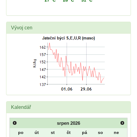
27 °C
28 °C
31 °C
Vývoj cen
Kalendář
srpen
2026
po
út
st
čt
pá
so
ne