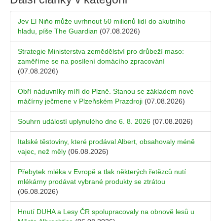
Jev El Niňo může uvrhnout 50 milionů lidí do akutního
hladu, píše The Guardian
(07.08.2026)
Strategie Ministerstva zemědělství pro drůbeží maso:
zaměříme se na posílení domácího zpracování
(07.08.2026)
Obří náduvníky míří do Plzně. Stanou se základem nové
máčírny ječmene v Plzeňském Prazdroji
(07.08.2026)
Souhrn událostí uplynulého dne 6. 8. 2026
(07.08.2026)
Italské těstoviny, které prodával Albert, obsahovaly méně
vajec, než měly
(06.08.2026)
Přebytek mléka v Evropě a tlak některých řetězců nutí
mlékárny prodávat vybrané produkty se ztrátou
(06.08.2026)
Hnutí DUHA a Lesy ČR spolupracovaly na obnově lesů u