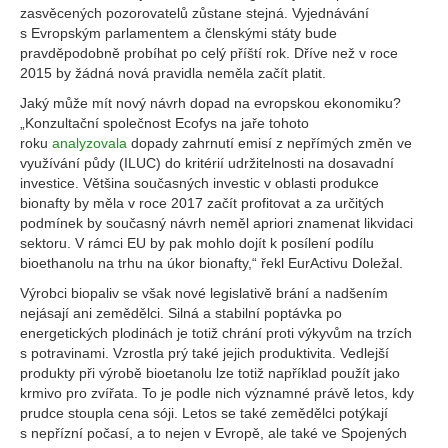
zasvěcených pozorovatelů zůstane stejná. Vyjednávání
s Evropským parlamentem a členskými státy bude
pravděpodobně probíhat po celý příští rok. Dříve než v roce
2015 by žádná nová pravidla neměla začít platit.
Jaký může mít nový návrh dopad na evropskou ekonomiku?
„Konzultační společnost Ecofys na jaře tohoto
roku
analyzovala
dopady zahrnutí emisí z nepřímých změn ve
využívání půdy (ILUC) do kritérií udržitelnosti na dosavadní
investice. Většina současných investic v oblasti produkce
bionafty by měla v roce 2017 začít profitovat a za určitých
podmínek by současný návrh neměl apriori znamenat likvidaci
sektoru. V rámci EU by pak mohlo dojít k posílení podílu
bioethanolu na trhu na úkor bionafty,“ řekl EurActivu Doležal.
Výrobci biopaliv se však nové legislativě brání a nadšením
nejásají ani zemědělci. Silná a stabilní poptávka po
energetických plodinách je totiž chrání proti výkyvům na trzích
s potravinami. Vzrostla prý také jejich produktivita. Vedlejší
produkty při výrobě bioetanolu lze totiž například použít jako
krmivo pro zvířata. To je podle nich významné právě letos, kdy
prudce stoupla cena sóji. Letos se také zemědělci potýkají
s nepřízní počasí, a to nejen v Evropě, ale také ve Spojených