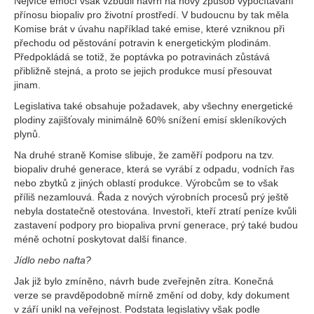
Nejvíce emocí však vzbudil návrh na nový způsob vypočítávání
přínosu biopaliv pro životní prostředí. V budoucnu by tak měla
Komise brát v úvahu například také emise, které vzniknou při
přechodu od pěstování potravin k energetickým plodinám.
Předpokládá se totiž, že poptávka po potravinách zůstává
přibližně stejná, a proto se jejich produkce musí přesouvat
jinam.
Legislativa také obsahuje požadavek, aby všechny energetické
plodiny zajišťovaly minimálně 60% snížení emisí skleníkových
plynů.
Na druhé straně Komise slibuje, že zaměří podporu na tzv.
biopaliv druhé generace, která se vyrábí z odpadu, vodních řas
nebo zbytků z jiných oblastí produkce. Výrobcům se to však
příliš nezamlouvá. Řada z nových výrobních procesů prý ještě
nebyla dostatečně otestována. Investoři, kteří ztratí peníze kvůli
zastavení podpory pro biopaliva první generace, prý také budou
méně ochotní poskytovat další finance.
Jídlo nebo nafta?
Jak již bylo zmíněno, návrh bude zveřejněn zítra. Konečná
verze se pravděpodobně mírně změní od doby, kdy dokument
v září unikl na veřejnost. Podstata legislativy však podle