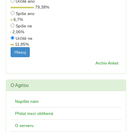
Určitě ano
79,38
%
Spíše ano
6,7
%
Spíše ne
2,06
%
Určitě ne
11,85
%
Archiv Anket
O Agrisu
Napište nám
Přidat mezi oblíbené
O serveru