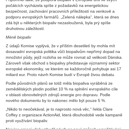
počátcích vycházela spíše z požadavků na energetickou
bezpečnost, zachování pracovních příležitostí na venkově a
podporu evropských farmářů. „Zelená nálepka“, která se dnes
zdá být u některých biopaliv nezasloužená, byla prý spíše
druhotnou záležitostí.
Méně biopaliv
Z údajů Komise vyplývá, že v příštím desetiletí by mohla mít
dosavadní evropská politika vůči biopalivům nepřímý dopad na
množství půdy, jejíž rozloha se může rovnat až velikosti Dánska.
Zároveň však obchod s biopalivy představuje významný sektor
evropské ekonomiky, ve kterém se každoročně pohybuje asi 17
miliard eur. Proto návrh Komise budí v Evropě živou debatu.
Podle původních plánů se totiž měla biopaliva vyráběná ze
zemědělských plodin podílet 10 % na splnění evropského cíle
v oblasti obnovitelných zdrojů energie pro dopravu. Podle
nového dokumentu by to nakonec mělo být pouze 5 %.
„Nikdo to neočekával, je to naprosto nová věc,“ řekla Clare
Coffey z organizace ActionAid, která dlouhodobě vede kampaně
proti využívání biopaliv.