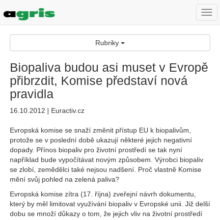
Togg
navi
Rubriky
Biopaliva budou asi muset v Evropě
přibrzdit, Komise představí nová
pravidla
16.10.2012 | Euractiv.cz
Evropská komise se snaží změnit přístup EU k biopalivům,
protože se v poslední době ukazují některé jejich negativní
dopady. Přínos biopaliv pro životní prostředí se tak nyní
například bude vypočítávat novým způsobem. Výrobci biopaliv
se zlobí, zemědělci také nejsou nadšení. Proč vlastně Komise
mění svůj pohled na zelená paliva?
Evropská komise zítra (17. října) zveřejní návrh dokumentu,
který by měl limitovat využívání biopaliv v Evropské unii. Již delší
dobu se množí důkazy o tom, že jejich vliv na životní prostředí