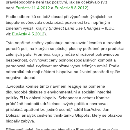
pravděpodobně není tak pozitivní, jak se očekávalo (viz
např.
EurActiv 11.4.2012
a
EurActiv 8.8.2012
).
Podle odborníků se totiž dosud při výpočtech týkajících se
biopaliv nevěnovala dostatečná pozornost tzv. nepřímým
změnám využití krajiny (
Indirect Land Use Changes
– ILUC,
viz
EurActiv 4.5.2012
).
Tyto nepřímé změny způsobuje nahrazování lesních a travních
porostů poli, na kterých se pěstují plodiny potřebné pro produkci
zelených paliv. Proměna krajiny může ohrožovat potravinovou
bezpečnost, ovlivňovat ceny polnohospodářských komodit a
paradoxně také zvyšovat množství vypouštěných emisí. Podle
odborníků tak mají některá biopaliva na životní prostředí spíše
negativní dopad.
„Evropská komise tímto návrhem reaguje na poměrně
dlouhodobé diskuse o environmentální a sociální integritě
politiky EU v oblasti biopaliv. Schopnost a ochotu Komise
průběžně hodnotit udržitelnost svých politik a navrhovat
příslušná opatření lze jedině ocenit,“ sdělil EurActivu Jan
Doležal, analytik českého think-tanku Glopolis, který se otázkou
biopaliv zabývá.
Připomněl také, že podpora biopaliv v Evropské unii ve svých