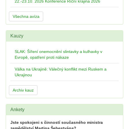
22.-23.10. 2026 Konference Říční krajina 2026
Všechna avíza
Kauzy
SLAK: Šíření onemocnění slintavky a kulhavky v
Evropě, opatření proti nákaze
Válka na Ukrajině: Válečný konflikt mezi Ruskem a
Ukrajinou
Archiv kauz
Ankety
Jste spokojeni s činností současného ministra
zemědělství Martina Šebestyána?