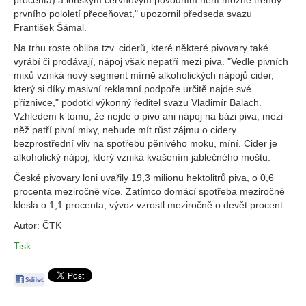
procenta) a loňským červnovým povodním není možné trendy
prvního pololetí přeceňovat," upozornil předseda svazu
František Šámal.
Na trhu roste obliba tzv. ciderů, které některé pivovary také
vyrábí či prodávají, nápoj však nepatří mezi piva. "Vedle pivních
mixů vzniká nový segment mírně alkoholických nápojů cider,
který si díky masivní reklamní podpoře určitě najde své
příznivce," podotkl výkonný ředitel svazu Vladimír Balach.
Vzhledem k tomu, že nejde o pivo ani nápoj na bázi piva, mezi
něž patří pivní mixy, nebude mít růst zájmu o cidery
bezprostřední vliv na spotřebu pěnivého moku, míní. Cider je
alkoholický nápoj, který vzniká kvašením jablečného moštu.
České pivovary loni uvařily 19,3 milionu hektolitrů piva, o 0,6
procenta meziročně více. Zatímco domácí spotřeba meziročně
klesla o 1,1 procenta, vývoz vzrostl meziročně o devět procent.
Autor: ČTK
Tisk