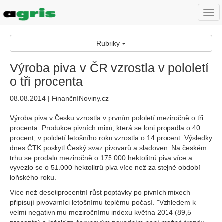
Togg
navi
Rubriky
Výroba piva v ČR vzrostla v pololetí
o tři procenta
08.08.2014 | FinančníNoviny.cz
Výroba piva v Česku vzrostla v prvním pololetí meziročně o tři
procenta. Produkce pivních mixů, která se loni propadla o 40
procent, v pololetí letošního roku vzrostla o 14 procent. Výsledky
dnes ČTK poskytl Český svaz pivovarů a sladoven. Na českém
trhu se prodalo meziročně o 175.000 hektolitrů piva více a
vyvezlo se o 51.000 hektolitrů piva více než za stejné období
loňského roku.
Více než desetiprocentní růst poptávky po pivních mixech
připisují pivovarníci letošnímu teplému počasí. "Vzhledem k
velmi negativnímu meziročnímu indexu května 2014 (89,5