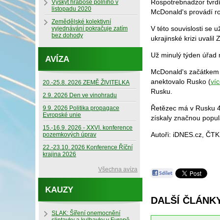
Rospotrebnadzor tvrdí
Výskyt hraboše polního v
listopadu 2020
McDonald's provádí ro
Zemědělské kolektivní
V této souvislosti se 
vyjednávání pokračuje zatím
bez dohody
ukrajinské krizi uvali
Už minulý týden úřad n
AVÍZA
McDonald's začátkem d
anektovalo Rusko (
víc
20.-25.8. 2026 ZEMĚ ŽIVITELKA
Rusku.
2.9. 2026 Den ve vinohradu
Řetězec má v Rusku 4
9.9. 2026 Politika propagace
Evropské unie
získaly značnou popula
15.-16.9. 2026 - XXVI. konference
Autoři: iDNES.cz, ČTK
pozemkových úprav
22.-23.10. 2026 Konference Říční
krajina 2026
Všechna avíza
KAUZY
DALŠÍ ČLÁNKY
SLAK: Šíření onemocnění