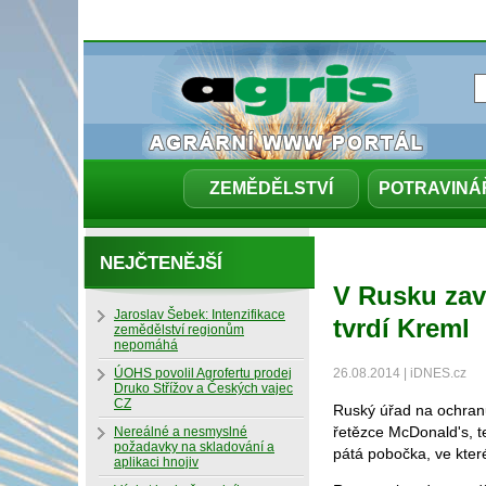
ZEMĚDĚLSTVÍ
POTRAVINÁ
NEJČTENĚJŠÍ
V Rusku zavř
Jaroslav Šebek: Intenzifikace
tvrdí Kreml
zemědělství regionům
nepomáhá
ÚOHS povolil Agrofertu prodej
26.08.2014 | iDNES.cz
Druko Střížov a Českých vajec
CZ
Ruský úřad na ochranu
řetězce McDonald's, te
Nereálné a nesmyslné
požadavky na skladování a
pátá pobočka, ve kter
aplikaci hnojiv