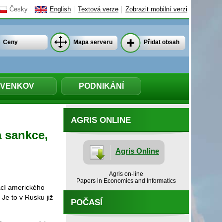
Česky
English
Textová verze
Zobrazit mobilní verzi
Ceny
Mapa serveru
Přidat obsah
VENKOV
PODNIKÁNÍ
AGRIS ONLINE
a sankce,
Agris Online
Agris on-line
Papers in Economics and Informatics
ací amerického
Je to v Rusku již
POČASÍ