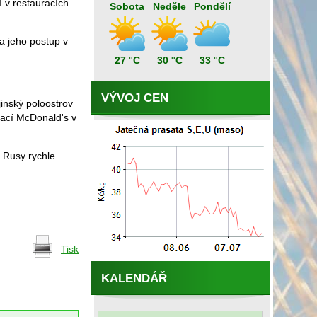
í v restauracích
Sobota
Neděle
Pondělí
za jeho postup v
27 °C
30 °C
33 °C
VÝVOJ CEN
inský poloostrov
urací McDonald's v
 Rusy rychle
Tisk
KALENDÁŘ