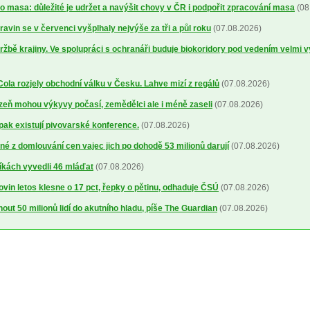
o masa: důležité je udržet a navýšit chovy v ČR i podpořit zpracování masa
(08
avin se v červenci vyšplhaly nejvýše za tři a půl roku
(07.08.2026)
ržbě krajiny. Ve spolupráci s ochranáři buduje biokoridory pod vedením velmi 
la rozjely obchodní válku v Česku. Lahve mizí z regálů
(07.08.2026)
lizeň mohou výkyvy počasí, zemědělci ale i méně zaseli
(07.08.2026)
 pak existují pivovarské konference.
(07.08.2026)
é z domlouvání cen vajec jich po dohodě 53 milionů darují
(07.08.2026)
íkách vyvedli 46 mláďat
(07.08.2026)
ovin letos klesne o 17 pct, řepky o pětinu, odhaduje ČSÚ
(07.08.2026)
out 50 milionů lidí do akutního hladu, píše The Guardian
(07.08.2026)