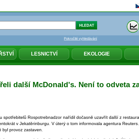
Pokročilé vyhledávání
ŘSTVÍ
LESNICTVÍ
EKOLOGIE
eli další McDonald's. Není to odveta z
 spotřebitelů Rospotrebnadzor nařídil dočasně uzavřít další z restaur
ntokrát v Jekatěrinburgu. V úterý o tom informovala agentura Reuters. 
é byl provoz zastaven.