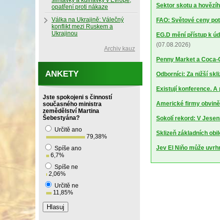
slintavky a kulhavky v Evropě,
Sektor skotu a hovězíh
opatření proti nákaze
Válka na Ukrajině: Válečný
FAO: Světové ceny potr
konflikt mezi Ruskem a
Ukrajinou
EG.D mění přístup k úd
(07.08.2026)
Archiv kauz
Penny Market a Coca-Co
ANKETY
Odborníci: Za nižší sk
Existují konference. A
Jste spokojeni s činností
Americké firmy obviněn
současného ministra
zemědělství Martina
Šebestyána?
Sokolí rekord: V Jesen
Určitě ano
Sklizeň základních obil
79,38
%
Jev El Niňo může uvrhn
Spíše ano
6,7
%
Spíše ne
2,06
%
Určitě ne
11,85
%