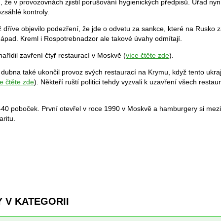
, že v provozovnách zjistil porušování hygienických předpisů. Úřad nyn
zsáhlé kontroly.
už dříve objevilo podezření, že jde o odvetu za sankce, které na Rusko 
l Západ. Kreml i Rospotrebnadzor ale takové úvahy odmítají.
ařídil zavření čtyř restaurací v Moskvě (
více čtěte zde
).
ubna také ukončil provoz svých restaurací na Krymu, když tento ukraj
e čtěte zde
). Někteří ruští politici tehdy vyzvali k uzavření všech resta
40 poboček. První otevřel v roce 1990 v Moskvě a hamburgery si mezi
ritu.
 V KATEGORII