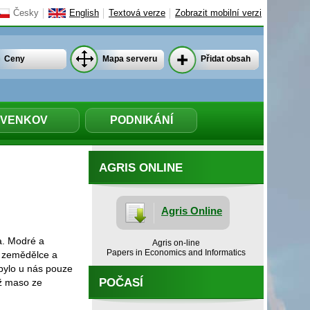
Česky
English
Textová verze
Zobrazit mobilní verzi
Ceny
Mapa serveru
Přidat obsah
VENKOV
PODNIKÁNÍ
AGRIS ONLINE
Agris Online
a. Modré a
Agris on-line
Papers in Economics and Informatics
o zemědělce a
 bylo u nás pouze
POČASÍ
iž maso ze