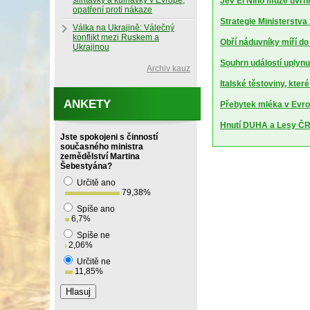
slintavky a kulhavky v Evropě,
Jev El Niňo může uvrhn
opatření proti nákaze
Strategie Ministerstv
Válka na Ukrajině: Válečný
konflikt mezi Ruskem a
Obří náduvníky míří d
Ukrajinou
Souhrn událostí uplynu
Archiv kauz
Italské těstoviny, kte
ANKETY
Přebytek mléka v Evrop
Hnutí DUHA a Lesy ČR 
Jste spokojeni s činností
současného ministra
zemědělství Martina
Šebestyána?
Určitě ano
79,38
%
Spíše ano
6,7
%
Spíše ne
2,06
%
Určitě ne
11,85
%