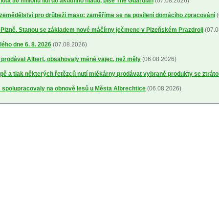
out 50 milionů lidí do akutního hladu, píše The Guardian
(07.08.2026)
a zemědělství pro drůbeží maso: zaměříme se na posílení domácího zpracování
(
o Plzně. Stanou se základem nové máčírny ječmene v Plzeňském Prazdroji
(07.0
lého dne 6. 8. 2026
(07.08.2026)
ré prodával Albert, obsahovaly méně vajec, než měly
(06.08.2026)
ě a tlak některých řetězců nutí mlékárny prodávat vybrané produkty se ztrát
spolupracovaly na obnově lesů u Města Albrechtice
(06.08.2026)