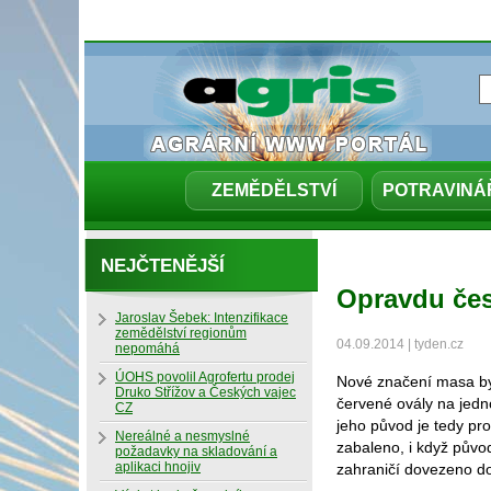
ZEMĚDĚLSTVÍ
POTRAVINÁ
NEJČTENĚJŠÍ
Opravdu če
Jaroslav Šebek: Intenzifikace
zemědělství regionům
04.09.2014 | tyden.cz
nepomáhá
ÚOHS povolil Agrofertu prodej
Nové značení masa by 
Druko Střížov a Českých vajec
červené ovály na jed
CZ
jeho původ je tedy pr
Nereálné a nesmyslné
zabaleno, i když původ
požadavky na skladování a
aplikaci hnojiv
zahraničí dovezeno do