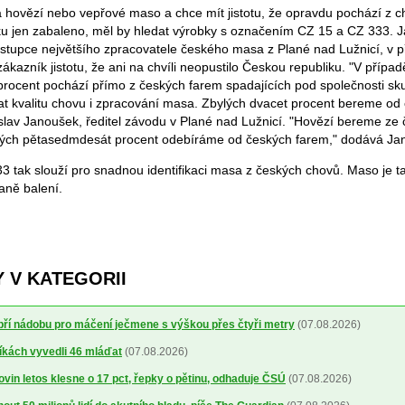
 hovězí nebo vepřové maso a chce mít jistotu, že opravdu pochází z 
u jen zabaleno, měl by hledat výrobky s označením CZ 15 a CZ 333. J
stupce největšího zpracovatele českého masa z Plané nad Lužnicí, v p
azník jistotu, že ani na chvíli neopustilo Českou republiku. "V přípa
ocent pochází přímo z českých farem spadajících pod společnosti sku
t kvalitu chovu i zpracování masa. Zbylých dvacet procent bereme od
slav Janoušek, ředitel závodu v Plané nad Lužnicí. "Hovězí bereme ze č
ylých pětasedmdesát procent odebíráme od českých farem," dodává Ja
 tak slouží pro snadnou identifikaci masa z českých chovů. Maso je tak
aně balení.
 V KATEGORII
obří nádobu pro máčení ječmene s výškou přes čtyři metry
(07.08.2026)
íkách vyvedli 46 mláďat
(07.08.2026)
ovin letos klesne o 17 pct, řepky o pětinu, odhaduje ČSÚ
(07.08.2026)