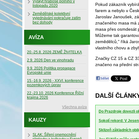
Výskyt hraboše polního v
Pokud zákazník vybírá
listopadu 2020
farem a nebylo v Česk
Zemědělské kolektivní
Jaroslav Janoušek, zá
vyjednávání pokračuje zatím
bez dohody
značeného masa má zák
masa přes osmdesát pr
Můžeme tak garantova
AVÍZA
zemědělců," říká Jaro
vlastního chovu a zb
20.-25.8. 2026 ZEMĚ ŽIVITELKA
Značky CZ 15 a CZ 333
2.9. 2026 Den ve vinohradu
značeno na přední str
9.9. 2026 Politika propagace
Evropské unie
15.-16.9. 2026 - XXVI. konference
pozemkových úprav
22.-23.10. 2026 Konference Říční
DALŠÍ ČLÁNKY
krajina 2026
Všechna avíza
Do Prazdroje dovezli 
KAUZY
Sokolí rekord: V Jesen
Sklizeň základních obil
SLAK: Šíření onemocnění