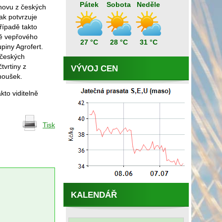
Pátek
Sobota
Neděle
chovu z českých
ak potvrzuje
řípadě takto
dě vepřového
27 °C
28 °C
31 °C
piny Agrofert.
 českých
tvrtiny z
VÝVOJ CEN
noušek.
to viditelně
Tisk
KALENDÁŘ