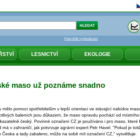
Pokročilé vyhledávání
ŘSTVÍ
LESNICTVÍ
EKOLOGIE
ské maso už poznáme snadno
mělo pomoci spotřebitelům v lepší orientaci ve stávající nabídce mas
notlivých baleních jsou důkazem, že maso opravdu pochází od místníh
okazatelně český. Povinné označení CZ je používáno i pro maso, které
 má v zahraničí, jak potvrzuje agrární expert Petr Havel. "Pokud je tot
 Česka a tady zabaleno, může na sobě mít označení CZ," vysvětluje.