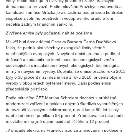
vody. Podle ekologů to ovlivnily povodně i zátěž pražských
domácností a provozů. Podle mluvčího Pražských vodovodů a
kanalizací Tomáše Mrázka je ale čistírna pod přísnou kontrolou
inspekce životního prostřední i vodoprávního úřadu a loni
nečelila žádným finančním sankcím.
Zvýšené emise byly dočasné, hájí se ocelárna
Mluvčí huti ArcelorMittal Ostrava Barbora Černá Dvořáková
řekla, že podnik plní všechny ekologické limity včetně
nejpřísnějších evropských. Navýšení emisí prachu je podle ní
dočasné a způsobila ho kombinace technologických změn
souvisejících s instalacemi nových ekologických technologií a
mírným navýšením výroby. Doplnila, že emise prachu roku 2013
byly o 38 procent nižší než emise z roku 2010, přičemž objem
výroby v obou letech byl téměř stejný. Další pokles emisí
předpokládá příští rok.
Podle mluvčího ČEZ Martina Schreiera dochází k průběžné
modernizaci zařízení a poklesu objemů škodlivin vypouštěných
do ovzduší klasickými elektrárnami, oproti konci 80. let klesly
například emise popílku o 98 procent. Zredukoval se také podle
mluvčího mimo jiné objem oxidu uhličitého o 12 procent.
„V případě elektrárny Prunéřov jsou za zmiňovaným poklesem