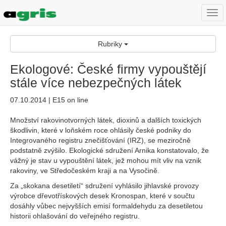
Togg
navi
Rubriky
Ekologové: České firmy vypouštějí
stále více nebezpečných látek
07.10.2014 | E15 on line
Množství rakovinotvorných látek, dioxinů a dalších toxických
škodlivin, které v loňském roce ohlásily české podniky do
Integrovaného registru znečišťování (IRZ), se meziročně
podstatně zvýšilo. Ekologické sdružení Arnika konstatovalo, že
vážný je stav u vypouštění látek, jež mohou mít vliv na vznik
rakoviny, ve Středočeském kraji a na Vysočině.
Za „skokana desetiletí“ sdružení vyhlásilo jihlavské provozy
výrobce dřevotřískových desek Kronospan, které v součtu
dosáhly vůbec nejvyšších emisí formaldehydu za desetiletou
historii ohlašování do veřejného registru.