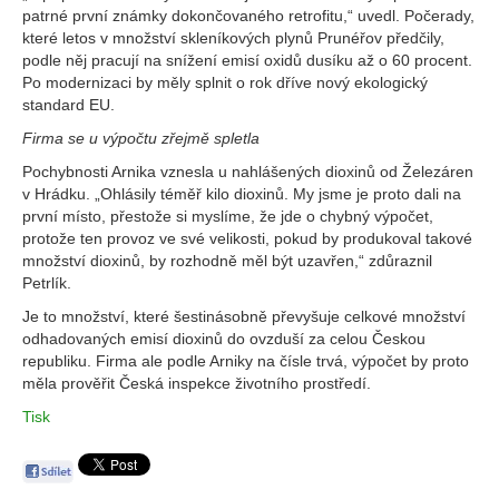
patrné první známky dokončovaného retrofitu,“ uvedl. Počerady,
které letos v množství skleníkových plynů Prunéřov předčily,
podle něj pracují na snížení emisí oxidů dusíku až o 60 procent.
Po modernizaci by měly splnit o rok dříve nový ekologický
standard EU.
Firma se u výpočtu zřejmě spletla
Pochybnosti Arnika vznesla u nahlášených dioxinů od Železáren
v Hrádku. „Ohlásily téměř kilo dioxinů. My jsme je proto dali na
první místo, přestože si myslíme, že jde o chybný výpočet,
protože ten provoz ve své velikosti, pokud by produkoval takové
množství dioxinů, by rozhodně měl být uzavřen,“ zdůraznil
Petrlík.
Je to množství, které šestinásobně převyšuje celkové množství
odhadovaných emisí dioxinů do ovzduší za celou Českou
republiku. Firma ale podle Arniky na čísle trvá, výpočet by proto
měla prověřit Česká inspekce životního prostředí.
Tisk