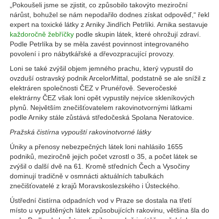
„Pokoušeli jsme se zjistit, co způsobilo takovýto meziroční
nárůst, bohužel se nám nepodařilo dodnes získat odpověď,“ řekl
expert na toxické látky z Arniky Jindřich Petrlíki. Arnika sestavuje
každoročně žebříčky
podle skupin látek, které ohrožují zdraví.
Podle Petrlíka by se měla zavést povinnost integrovaného
povolení i pro nábytkářské a dřevozpracující provozy.
Loni se také zvýšil objem jemného prachu, který vypustil do
ovzduší ostravský podnik ArcelorMittal, podstatně se ale snížil z
elektráren společnosti ČEZ v Prunéřově. Severočeské
elektrárny ČEZ však loni opět vypustily nejvíce skleníkových
plynů. Největším znečišťovatelem rakovinotvornými látkami
podle Arniky stále zůstává středočeská Spolana Neratovice.
Pražská čistírna vypouští rakovinotvorné látky
Úniky a přenosy nebezpečných látek loni nahlásilo 1655
podniků, meziročně jejich počet vzrostl o 35, a počet látek se
zvýšil o další dvě na 61. Kromě středních Čech a Vysočiny
dominují tradičně v osmnácti aktuálních tabulkách
znečišťovatelé z krajů Moravskoslezského i Ústeckého.
Ústřední čistírna odpadních vod v Praze se dostala na třetí
místo u vypuštěných látek způsobujících rakovinu, většina šla do