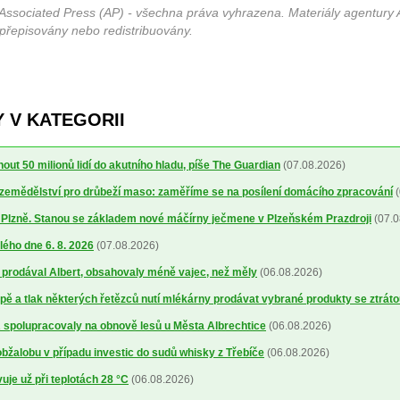
Associated Press (AP) - všechna práva vyhrazena. Materiály agentury 
 přepisovány nebo redistribuovány.
 V KATEGORII
out 50 milionů lidí do akutního hladu, píše The Guardian
(07.08.2026)
a zemědělství pro drůbeží maso: zaměříme se na posílení domácího zpracování
(
o Plzně. Stanou se základem nové máčírny ječmene v Plzeňském Prazdroji
(07.0
lého dne 6. 8. 2026
(07.08.2026)
ré prodával Albert, obsahovaly méně vajec, než měly
(06.08.2026)
ě a tlak některých řetězců nutí mlékárny prodávat vybrané produkty se ztrát
spolupracovaly na obnově lesů u Města Albrechtice
(06.08.2026)
obžalobu v případu investic do sudů whisky z Třebíče
(06.08.2026)
uje už při teplotách 28 °C
(06.08.2026)