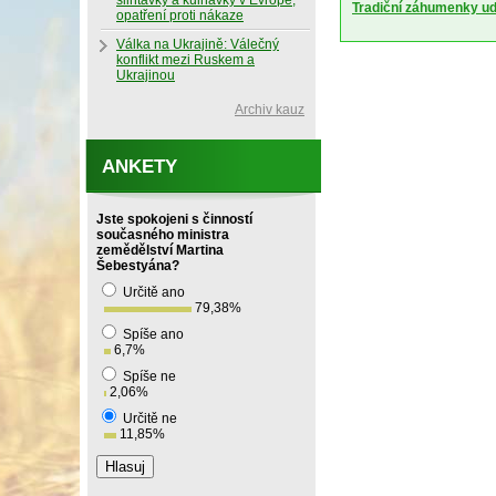
slintavky a kulhavky v Evropě,
Tradiční záhumenky udr
opatření proti nákaze
Válka na Ukrajině: Válečný
konflikt mezi Ruskem a
Ukrajinou
Archiv kauz
ANKETY
Jste spokojeni s činností
současného ministra
zemědělství Martina
Šebestyána?
Určitě ano
79,38
%
Spíše ano
6,7
%
Spíše ne
2,06
%
Určitě ne
11,85
%