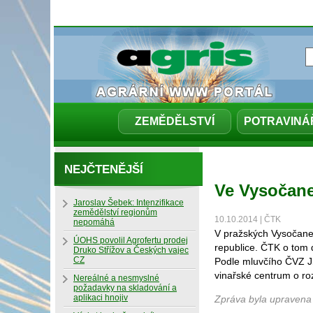
ZEMĚDĚLSTVÍ
POTRAVINÁ
NEJČTENĚJŠÍ
Ve Vysočane
Jaroslav Šebek: Intenzifikace
zemědělství regionům
10.10.2014 | ČTK
nepomáhá
V pražských Vysočanec
ÚOHS povolil Agrofertu prodej
republice. ČTK o tom 
Druko Střížov a Českých vajec
CZ
Podle mluvčího ČVZ Ji
vinařské centrum o ro
Nereálné a nesmyslné
požadavky na skladování a
aplikaci hnojiv
Zpráva byla upravena