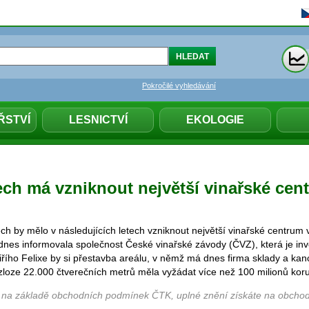
Pokročilé vyhledávání
ŘSTVÍ
LESNICTVÍ
EKOLOGIE
ch má vzniknout největší vinařské cen
h by mělo v následujících letech vzniknout největší vinařské centrum
dnes informovala společnost České vinařské závody (ČVZ), která je inv
řího Felixe by si přestavba areálu, v němž má dnes firma sklady a kan
zloze 22.000 čtverečních metrů měla vyžádat více než 100 milionů kor
 na základě obchodních podmínek ČTK, uplné znění získáte na obchod