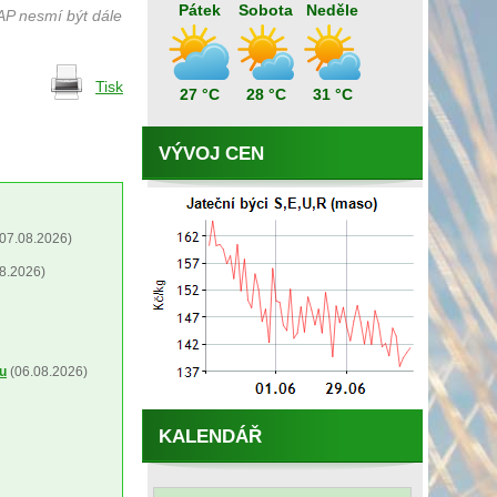
Pátek
Sobota
Neděle
AP nesmí být dále
Tisk
27 °C
28 °C
31 °C
VÝVOJ CEN
07.08.2026)
8.2026)
ou
(06.08.2026)
KALENDÁŘ