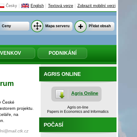
Česky
English
Textová verze
Zobrazit mobilní verzi
Ceny
Mapa serveru
Přidat obsah
VENKOV
PODNIKÁNÍ
AGRIS ONLINE
trum
Agris Online
 v České
Agris on-line
estorem projektu.
Papers in Economics and Informatics
celáře, na
un.
POČASÍ
ni@mail.ctk.cz