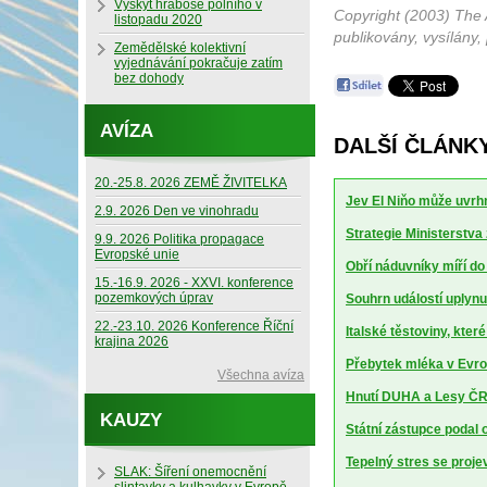
Výskyt hraboše polního v
Copyright (2003) The 
listopadu 2020
publikovány, vysílány,
Zemědělské kolektivní
vyjednávání pokračuje zatím
bez dohody
AVÍZA
DALŠÍ ČLÁNKY
20.-25.8. 2026 ZEMĚ ŽIVITELKA
Jev El Niňo může uvrhn
2.9. 2026 Den ve vinohradu
Strategie Ministerstv
9.9. 2026 Politika propagace
Evropské unie
Obří náduvníky míří d
15.-16.9. 2026 - XXVI. konference
pozemkových úprav
Souhrn událostí uplynu
22.-23.10. 2026 Konference Říční
Italské těstoviny, kte
krajina 2026
Přebytek mléka v Evrop
Všechna avíza
Hnutí DUHA a Lesy ČR 
KAUZY
Státní zástupce podal 
Tepelný stres se projev
SLAK: Šíření onemocnění