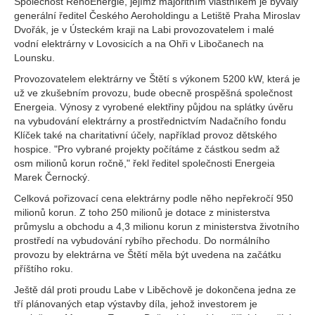
Společnost RenoEnergie, jejímž majoritním vlastníkem je bývalý
generální ředitel Českého Aeroholdingu a Letiště Praha Miroslav
Dvořák, je v Ústeckém kraji na Labi provozovatelem i malé
vodní elektrárny v Lovosicích a na Ohři v Libočanech na
Lounsku.
Provozovatelem elektrárny ve Štětí s výkonem 5200 kW, která je
už ve zkušebním provozu, bude obecně prospěšná společnost
Energeia. Výnosy z vyrobené elektřiny půjdou na splátky úvěru
na vybudování elektrárny a prostřednictvím Nadačního fondu
Klíček také na charitativní účely, například provoz dětského
hospice. "Pro vybrané projekty počítáme z částkou sedm až
osm milionů korun ročně," řekl ředitel společnosti Energeia
Marek Černocký.
Celková pořizovací cena elektrárny podle něho nepřekročí 950
milionů korun. Z toho 250 milionů je dotace z ministerstva
průmyslu a obchodu a 4,3 milionu korun z ministerstva životního
prostředí na vybudování rybího přechodu. Do normálního
provozu by elektrárna ve Štětí měla být uvedena na začátku
příštího roku.
Ještě dál proti proudu Labe v Liběchově je dokončena jedna ze
tří plánovaných etap výstavby díla, jehož investorem je