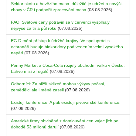
Sektor skotu a hovězího masa: důležité je udržet a navýšit
chovy v ČR i podpořit zpracování masa
(08.08.2026)
FAO: Světové ceny potravin se v červenci vyšplhaly
nejvýše za tři a půl roku
(07.08.2026)
EG.D mění přístup k údržbě krajiny. Ve spolupráci s
ochranáři buduje biokoridory pod vedením velmi vysokého
napětí
(07.08.2026)
Penny Market a Coca-Cola rozjely obchodní válku v Česku.
Lahve mizí z regálů
(07.08.2026)
Odborníci: Za nižší sklizeň mohou výkyvy počasí,
zemědělci ale i méně zaseli
(07.08.2026)
Existují konference. A pak existují pivovarské konference.
(07.08.2026)
Americké firmy obviněné z domlouvání cen vajec jich po
dohodě 53 milionů darují
(07.08.2026)