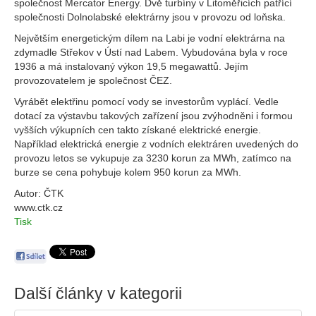
společnost Mercator Energy. Dvě turbíny v Litoměřicích patřící
společnosti Dolnolabské elektrárny jsou v provozu od loňska.
Největším energetickým dílem na Labi je vodní elektrárna na
zdymadle Střekov v Ústí nad Labem. Vybudována byla v roce
1936 a má instalovaný výkon 19,5 megawattů. Jejím
provozovatelem je společnost ČEZ.
Vyrábět elektřinu pomocí vody se investorům vyplácí. Vedle
dotací za výstavbu takových zařízení jsou zvýhodněni i formou
vyšších výkupních cen takto získané elektrické energie.
Například elektrická energie z vodních elektráren uvedených do
provozu letos se vykupuje za 3230 korun za MWh, zatímco na
burze se cena pohybuje kolem 950 korun za MWh.
Autor: ČTK
www.ctk.cz
Tisk
Další články v kategorii