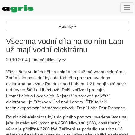
Togg
navi
Rubriky
Všechna vodní díla na dolním Labi
už mají vodní elektrárnu
29.10.2014 | FinančníNoviny.cz
Všech šest vodních děl na dolním Labi už má vodní elektrárnu.
Zatím jako poslední byla do řádného provozu uvedena
elektrárna na jezu v Roudnici nad Labem. Už fungují také nové
turbíny ve Štětí a Liběchově. Další zařízení pracují v
Litoměřicích a Lovosicích. Nejstarší a zároveň největší
elektrárnou je Střekov v Ústí nad Labem. ČTK to řekl
technickoprovozní náměstek závodu Dolní Labe Petr Plessney.
Roudnická elektrárna byla do plného provozu uvedena letos na
jaře. Instalovaný výkon má 4500 kilowattů (kW), dosažitelný
výkon je přibližně 3200 kW. Zařízení se podařilo spustit za 18