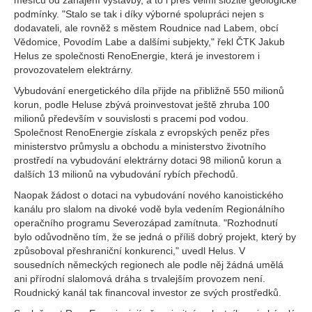
měsíců od zahájení výstavby, a to i přes velmi složité geologické
podmínky. "Stalo se tak i díky výborné spolupráci nejen s
dodavateli, ale rovněž s městem Roudnice nad Labem, obcí
Vědomice, Povodím Labe a dalšími subjekty," řekl ČTK Jakub
Helus ze společnosti RenoEnergie, která je investorem i
provozovatelem elektrárny.
Vybudování energetického díla přijde na přibližně 550 milionů
korun, podle Heluse zbývá proinvestovat ještě zhruba 100
milionů především v souvislosti s pracemi pod vodou.
Společnost RenoEnergie získala z evropských peněz přes
ministerstvo průmyslu a obchodu a ministerstvo životního
prostředí na vybudování elektrárny dotaci 98 milionů korun a
dalších 13 milionů na vybudování rybích přechodů.
Naopak žádost o dotaci na vybudování nového kanoistického
kanálu pro slalom na divoké vodě byla vedením Regionálního
operačního programu Severozápad zamítnuta. "Rozhodnutí
bylo odůvodněno tím, že se jedná o příliš dobrý projekt, který by
způsoboval přeshraniční konkurenci," uvedl Helus. V
sousedních německých regionech ale podle něj žádná umělá
ani přírodní slalomová dráha s trvalejším provozem není.
Roudnický kanál tak financoval investor ze svých prostředků.