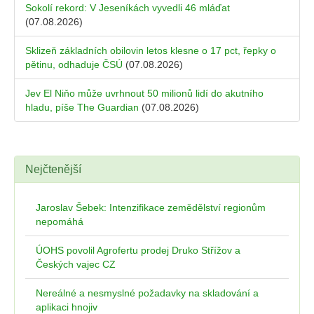
Sokolí rekord: V Jeseníkách vyvedli 46 mláďat
(07.08.2026)
Sklizeň základních obilovin letos klesne o 17 pct, řepky o
pětinu, odhaduje ČSÚ
(07.08.2026)
Jev El Niňo může uvrhnout 50 milionů lidí do akutního
hladu, píše The Guardian
(07.08.2026)
Nejčtenější
Jaroslav Šebek: Intenzifikace zemědělství regionům
nepomáhá
ÚOHS povolil Agrofertu prodej Druko Střížov a
Českých vajec CZ
Nereálné a nesmyslné požadavky na skladování a
aplikaci hnojiv