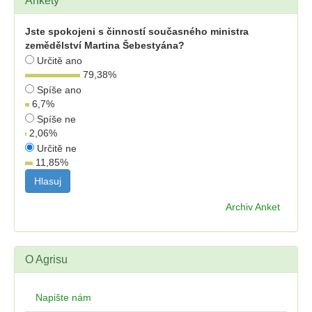
Ankety
Jste spokojeni s činností současného ministra
zemědělství Martina Šebestyána?
Určitě ano
79,38
%
Spíše ano
6,7
%
Spíše ne
2,06
%
Určitě ne
11,85
%
Archiv Anket
O Agrisu
Napište nám