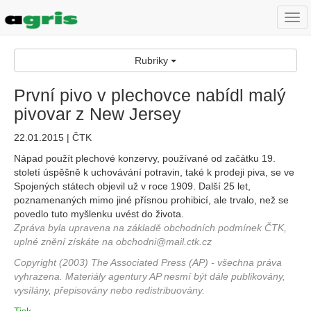
Togg
navi
Rubriky
První pivo v plechovce nabídl malý
pivovar z New Jersey
22.01.2015 | ČTK
Nápad použít plechové konzervy, používané od začátku 19.
století úspěšně k uchovávání potravin, také k prodeji piva, se ve
Spojených státech objevil už v roce 1909. Další 25 let,
poznamenaných mimo jiné přísnou prohibicí, ale trvalo, než se
povedlo tuto myšlenku uvést do života.
Zpráva byla upravena na základě obchodních podmínek ČTK,
uplné znění získáte na obchodni@mail.ctk.cz
Copyright (2003) The Associated Press (AP) - všechna práva
vyhrazena. Materiály agentury AP nesmí být dále publikovány,
vysílány, přepisovány nebo redistribuovány.