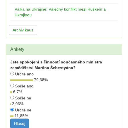
Válka na Ukrajině: Válečný konflikt mezi Ruskem a
Ukrajinou
Archiv kauz
Ankety
Jste spokojeni s činností současného ministra
zemědělství Martina Šebestyána?
Určitě ano
79,38
%
Spíše ano
6,7
%
Spíše ne
2,06
%
Určitě ne
11,85
%