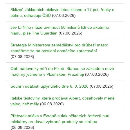
Sklizeň základních obilovin letos klesne o 17 pct, řepky o
pětinu, odhaduje ČSÚ
(07.08.2026)
Jev El Niňo může uvrhnout 50 milionů lidí do akutního
hladu, píše The Guardian
(07.08.2026)
Strategie Ministerstva zemědělství pro drůbeží maso:
zaměříme se na posílení domácího zpracování
(07.08.2026)
Obří náduvníky míří do Plzně. Stanou se základem nové
máčírny ječmene v Plzeňském Prazdroji
(07.08.2026)
Souhrn událostí uplynulého dne 6. 8. 2026
(07.08.2026)
Italské těstoviny, které prodával Albert, obsahovaly méně
vajec, než měly
(06.08.2026)
Přebytek mléka v Evropě a tlak některých řetězců nutí
mlékárny prodávat vybrané produkty se ztrátou
(06.08.2026)