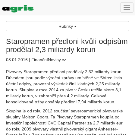
Togg
navi
Rubriky
Staropramen předloni kvůli odpisům
prodělal 2,3 miliardy korun
08.01.2016 | FinančníNoviny.cz
Pivovary Staropramen předloni prodělaly 2,32 miliardy korun.
Důvodem jsou podle výroční zprávy umístěné ve Sbírce listin
účetní odpisy, provozní výsledek činil kladných 2,25 miliardy
korun. Skupina v roce 2014 za pivo v Česku utržila skoro 3,1
miliardy korun, v zahraničí přes 4,2 miliardy. Celkové
konsolidované tržby dosáhly předloni 7,94 miliardy korun.
Skupina je od roku 2012 součástí severoamerické pivovarské
skupiny Molson Coors. Ta Pivovary Staropramen koupila od
investiční společnosti CVC Capital Partner za 2,7 miliardy eur,
do roku 2009 pivovary vlastnil pivovarský gigant Anheuser-