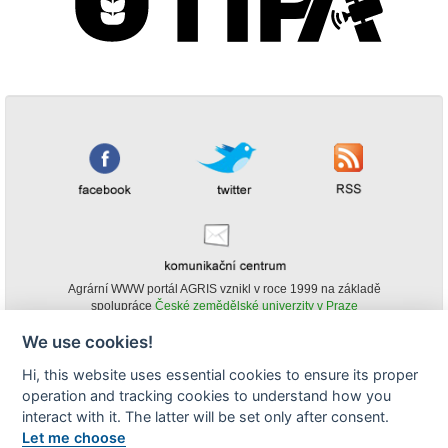
Agrární WWW portál AGRIS vznikl v roce 1999 na základě
spolupráce
České zemědělské univerzity v Praze
s
Ministerstvem zemědělství ČR
We use cookies!
© Copyright AGRIS 2000-2026 -
ISSN 1213-1369
- Publikování a šíření
Hi, this website uses essential cookies to ensure its proper
obsahu agrárního WWW portálu AGRIS je možné
operation and tracking cookies to understand how you
(pokud není uvedeno jinak) pouze za podmínky uvedení zdroje v podobě
www.agris.cz a data publikace v AGRISu.
interact with it. The latter will be set only after consent.
cookies
Let me choose