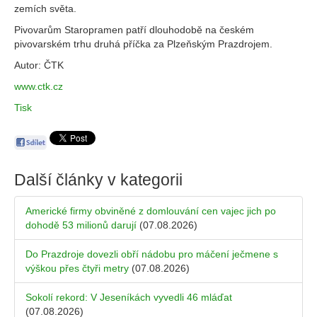
zemích světa.
Pivovarům Staropramen patří dlouhodobě na českém
pivovarském trhu druhá příčka za Plzeňským Prazdrojem.
Autor: ČTK
www.ctk.cz
Tisk
Další články v kategorii
Americké firmy obviněné z domlouvání cen vajec jich po
dohodě 53 milionů darují
(07.08.2026)
Do Prazdroje dovezli obří nádobu pro máčení ječmene s
výškou přes čtyři metry
(07.08.2026)
Sokolí rekord: V Jeseníkách vyvedli 46 mláďat
(07.08.2026)