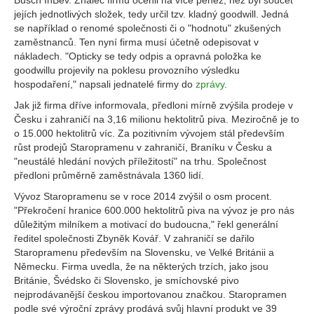
Busch InBev. Znalec firmu ocenil na více peněz, než byl součet
jejích jednotlivých složek, tedy určil tzv. kladný goodwill. Jedná
se například o renomé společnosti či o "hodnotu" zkušených
zaměstnanců. Ten nyní firma musí účetně odepisovat v
nákladech. "Opticky se tedy odpis a opravná položka ke
goodwillu projevily na poklesu provozního výsledku
hospodaření," napsali jednatelé firmy do
zprávy
.
Jak již firma dříve informovala, předloni mírně zvýšila prodeje v
Česku i zahraničí na 3,16 milionu hektolitrů piva. Meziročně je to
o 15.000 hektolitrů víc. Za pozitivním vývojem stál především
růst prodejů Staropramenu v zahraničí, Braníku v Česku a
"neustálé hledání nových příležitostí" na trhu. Společnost
předloni průměrně zaměstnávala 1360 lidí.
Vývoz Staropramenu se v roce 2014 zvýšil o osm procent.
"Překročení hranice 600.000 hektolitrů piva na vývoz je pro nás
důležitým milníkem a motivací do budoucna," řekl generální
ředitel společnosti Zbyněk Kovář. V zahraničí se dařilo
Staropramenu především na Slovensku, ve Velké Británii a
Německu. Firma uvedla, že na některých trzích, jako jsou
Británie, Švédsko či Slovensko, je smíchovské pivo
nejprodávanější českou importovanou značkou. Staropramen
podle své výroční zprávy prodává svůj hlavní produkt ve 39