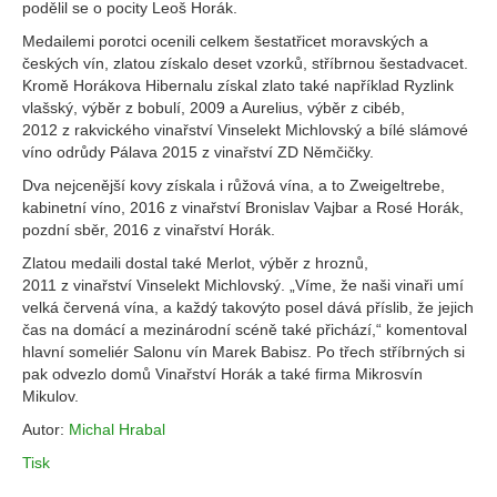
podělil se o pocity Leoš Horák.
Medailemi porotci ocenili celkem šestatřicet moravských a
českých vín, zlatou získalo deset vzorků, stříbrnou šestadvacet.
Kromě Horákova Hibernalu získal zlato také například Ryzlink
vlašský, výběr z bobulí, 2009 a Aurelius, výběr z cibéb,
2012 z rakvického vinařství Vinselekt Michlovský a bílé slámové
víno odrůdy Pálava 2015 z vinařství ZD Němčičky.
Dva nejcenější kovy získala i růžová vína, a to Zweigeltrebe,
kabinetní víno, 2016 z vinařství Bronislav Vajbar a Rosé Horák,
pozdní sběr, 2016 z vinařství Horák.
Zlatou medaili dostal také Merlot, výběr z hroznů,
2011 z vinařství Vinselekt Michlovský. „Víme, že naši vinaři umí
velká červená vína, a každý takovýto posel dává příslib, že jejich
čas na domácí a mezinárodní scéně také přichází,“ komentoval
hlavní someliér Salonu vín Marek Babisz. Po třech stříbrných si
pak odvezlo domů Vinařství Horák a také firma Mikrosvín
Mikulov.
Autor:
Michal Hrabal
Tisk