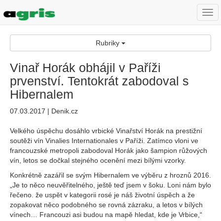
Togg
navi
Rubriky
Vinař Horák obhájil v Paříži
prvenství. Tentokrát zabodoval s
Hibernalem
07.03.2017 | Denik.cz
Velkého úspěchu dosáhlo vrbické Vinařství Horák na prestižní
soutěži vín Vinalies Internationales v Paříži. Zatímco vloni ve
francouzské metropoli zabodoval Horák jako šampion růžových
vín, letos se dočkal stejného ocenění mezi bílými vzorky.
Konkrétně zazářil se svým Hibernalem ve výběru z hroznů 2016.
„Je to něco neuvěřitelného, ještě teď jsem v šoku. Loni nám bylo
řečeno. že uspět v kategorii rosé je náš životní úspěch a že
zopakovat něco podobného se rovná zázraku, a letos v bílých
vínech… Francouzi asi budou na mapě hledat, kde je Vrbice,“