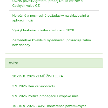
ÚOHS povolil Agrofertu prodej Druko Střížov a
Českých vajec CZ
Nereálné a nesmyslné požadavky na skladování a
aplikaci hnojiv
Výskyt hraboše polního v listopadu 2020
Zemědělské kolektivní vyjednávání pokračuje zatím
bez dohody
Avíza
20.-25.8. 2026 ZEMĚ ŽIVITELKA
2.9. 2026 Den ve vinohradu
9.9. 2026 Politika propagace Evropské unie
15.-16.9. 2026 - XXVI. konference pozemkových