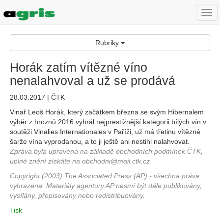
Togg
navi
Rubriky
Horák zatím vítězné víno
nenalahvoval a už se prodává
28.03.2017 | ČTK
Vinař Leoš Horák, který začátkem března se svým Hibernalem
výběr z hroznů 2016 vyhrál nejprestižnější kategorii bílých vín v
soutěži Vinalies Internationales v Paříži, už má třetinu vítězné
šarže vína vyprodanou, a to ji ještě ani nestihl nalahvovat.
Zpráva byla upravena na základě obchodních podmínek ČTK,
uplné znění získáte na obchodni@mail.ctk.cz
Copyright (2003) The Associated Press (AP) - všechna práva
vyhrazena. Materiály agentury AP nesmí být dále publikovány,
vysílány, přepisovány nebo redistribuovány.
Tisk