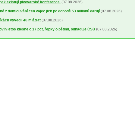
 pak existují pivovarské konference.
(07.08.2026)
é z domlouvání cen vajec jich po dohodě 53 milionů darují
(07.08.2026)
íkách vyvedli 46 mláďat
(07.08.2026)
ovin letos klesne o 17 pct, řepky o pětinu, odhaduje ČSÚ
(07.08.2026)