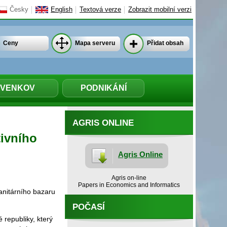
Česky
English
Textová verze
Zobrazit mobilní verzi
Ceny
Mapa serveru
Přidat obsah
VENKOV
PODNIKÁNÍ
AGRIS ONLINE
tivního
Agris Online
Agris on-line
Papers in Economics and Informatics
anitárního bazaru
POČASÍ
republiky, který