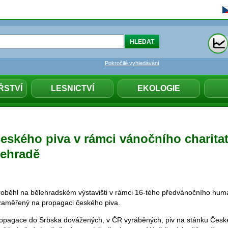
Pokročilé vyhledávání
ŘSTVÍ
LESNICTVÍ
EKOLOGIE
eského piva v rámci vánočního charita
lehradě
proběhl na bělehradském výstavišti v rámci 16-tého předvánočního hum
 zaměřený na propagaci českého piva.
ropagace do Srbska dovážených, v ČR vyráběných, piv na stánku České 