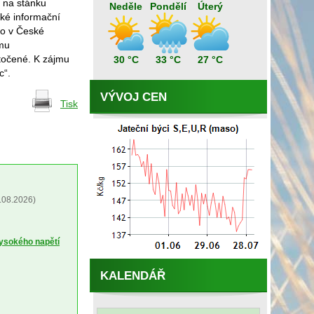
t na stánku
Neděle
Pondělí
Úterý
aké informační
ho v České
ému
točené. K zájmu
30 °C
33 °C
27 °C
c“.
VÝVOJ CEN
Tisk
.08.2026)
vysokého napětí
KALENDÁŘ