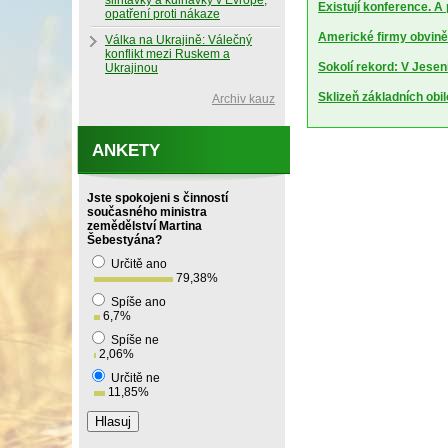
slintavky a kulhavky v Evropě,
Existují konference. A
opatření proti nákaze
Americké firmy obviněn
Válka na Ukrajině: Válečný
konflikt mezi Ruskem a
Sokolí rekord: V Jesen
Ukrajinou
Sklizeň základních obil
Archiv kauz
ANKETY
Jste spokojeni s činností
současného ministra
zemědělství Martina
Šebestyána?
Určitě ano
79,38
%
Spíše ano
6,7
%
Spíše ne
2,06
%
Určitě ne
11,85
%