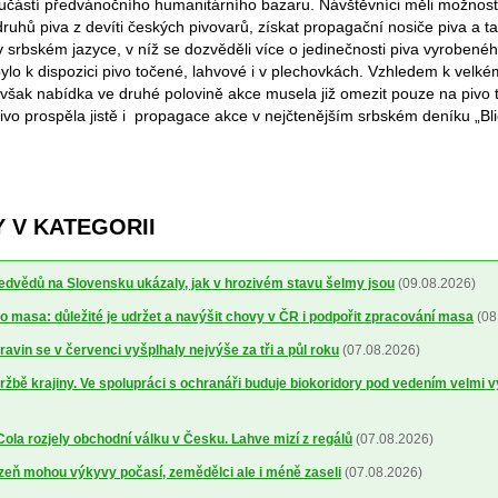
 součástí předvánočního humanitárního bazaru. Návštěvníci měli možnos
ruhů piva z devíti českých pivovarů, získat propagační nosiče piva a t
v srbském jazyce, v níž se dozvěděli více o jedinečnosti piva vyrobené
bylo k dispozici pivo točené, lahvové i v plechovkách. Vzhledem k velk
však nabídka ve druhé polovině akce musela již omezit pouze na pivo 
ivo prospěla jistě i propagace akce v nejčtenějším srbském deníku „Bli
 V KATEGORII
dvědů na Slovensku ukázaly, jak v hrozivém stavu šelmy jsou
(09.08.2026)
o masa: důležité je udržet a navýšit chovy v ČR i podpořit zpracování masa
(08
avin se v červenci vyšplhaly nejvýše za tři a půl roku
(07.08.2026)
ržbě krajiny. Ve spolupráci s ochranáři buduje biokoridory pod vedením velmi 
la rozjely obchodní válku v Česku. Lahve mizí z regálů
(07.08.2026)
lizeň mohou výkyvy počasí, zemědělci ale i méně zaseli
(07.08.2026)