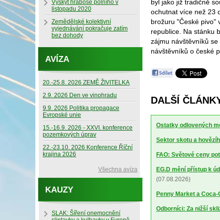
byl jako již tradičně
Výskyt hraboše polního v
listopadu 2020
ochutnat více než 23 d
brožuru "České pivo" 
Zemědělské kolektivní
vyjednávání pokračuje zatím
republice. Na stánku 
bez dohody
zájmu návštěvníků se 
návštěvníků o české p
AVÍZA
20.-25.8. 2026 ZEMĚ ŽIVITELKA
2.9. 2026 Den ve vinohradu
DALŠÍ ČLÁNKY
9.9. 2026 Politika propagace
Evropské unie
Ostatky odlovených me
15.-16.9. 2026 - XXVI. konference
pozemkových úprav
Sektor skotu a hovězíh
22.-23.10. 2026 Konference Říční
krajina 2026
FAO: Světové ceny potr
Všechna avíza
EG.D mění přístup k úd
(07.08.2026)
KAUZY
Penny Market a Coca-Co
Odborníci: Za nižší sk
SLAK: Šíření onemocnění