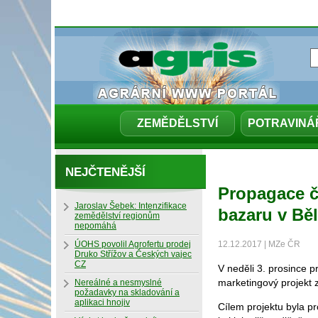
ZEMĚDĚLSTVÍ
POTRAVINÁ
NEJČTENĚJŠÍ
Propagace č
Jaroslav Šebek: Intenzifikace
bazaru v Bě
zemědělství regionům
nepomáhá
ÚOHS povolil Agrofertu prodej
12.12.2017 | MZe ČR
Druko Střížov a Českých vajec
CZ
V neděli 3. prosince 
marketingový projekt
Nereálné a nesmyslné
požadavky na skladování a
aplikaci hnojiv
Cílem projektu byla p