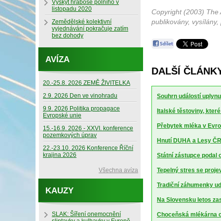
Výskyt hraboše polního v
listopadu 2020
Copyright (2003) The 
publikovány, vysílány,
Zemědělské kolektivní
vyjednávání pokračuje zatím
bez dohody
AVÍZA
DALŠÍ ČLÁNKY
20.-25.8. 2026 ZEMĚ ŽIVITELKA
2.9. 2026 Den ve vinohradu
Souhrn událostí uplynu
9.9. 2026 Politika propagace
Italské těstoviny, kte
Evropské unie
Přebytek mléka v Evrop
15.-16.9. 2026 - XXVI. konference
pozemkových úprav
Hnutí DUHA a Lesy ČR 
22.-23.10. 2026 Konference Říční
krajina 2026
Státní zástupce podal 
Všechna avíza
Tepelný stres se projev
Tradiční záhumenky udr
KAUZY
Na Slovensku letos za
SLAK: Šíření onemocnění
Choceňská mlékárna ch