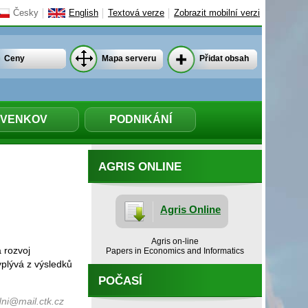
Česky
English
Textová verze
Zobrazit mobilní verzi
Ceny
Mapa serveru
Přidat obsah
VENKOV
PODNIKÁNÍ
AGRIS ONLINE
Agris Online
Agris on-line
 rozvoj
Papers in Economics and Informatics
yplývá z výsledků
POČASÍ
ni@mail.ctk.cz