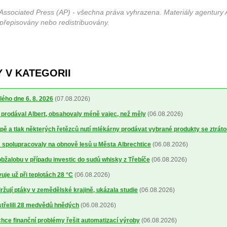
Associated Press (AP) - všechna práva vyhrazena. Materiály agentury 
 přepisovány nebo redistribuovány.
 V KATEGORII
lého dne 6. 8. 2026
(07.08.2026)
ré prodával Albert, obsahovaly méně vajec, než měly
(06.08.2026)
ě a tlak některých řetězců nutí mlékárny prodávat vybrané produkty se ztrát
spolupracovaly na obnově lesů u Města Albrechtice
(06.08.2026)
obžalobu v případu investic do sudů whisky z Třebíče
(06.08.2026)
uje už při teplotách 28 °C
(06.08.2026)
žují ptáky v zemědělské krajině, ukázala studie
(06.08.2026)
střelili 28 medvědů hnědých
(06.08.2026)
ce finanční problémy řešit automatizací výroby
(06.08.2026)