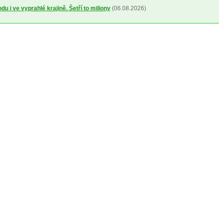
u i ve vyprahlé krajině. Šetří to miliony
(06.08.2026)