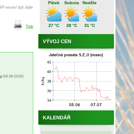
Pátek
Sobota
Neděle
AP nesmí být dále
27 °C
28 °C
31 °C
Tisk
VÝVOJ CEN
ou
(06.08.2026)
KALENDÁŘ