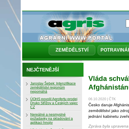
ZEMĚDĚLSTVÍ
POTRAVINÁ
NEJČTENĚJŠÍ
Vláda schvál
Jaroslav Šebek: Intenzifikace
Afghánistá
zemědělství regionům
nepomáhá
ÚOHS povolil Agrofertu prodej
06.10.2020 | ČTK
Druko Střížov a Českých vajec
Česko daruje Afghánis
CZ
zemědělství jako zdroj
Nereálné a nesmyslné
jednání kabinetu zveř
požadavky na skladování a
aplikaci hnojiv
Zpráva byla upravena