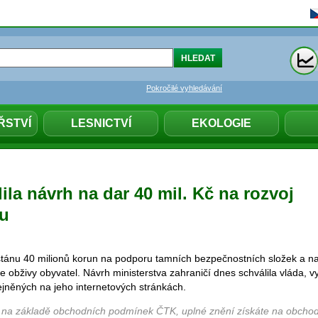
Pokročilé vyhledávání
ŘSTVÍ
LESNICTVÍ
EKOLOGIE
ila návrh na dar 40 mil. Kč na rozvoj
nu
tánu 40 milionů korun na podporu tamních bezpečnostních složek a na
e obživy obyvatel. Návrh ministerstva zahraničí dnes schválila vláda, v
ejněných na jeho internetových stránkách.
 na základě obchodních podmínek ČTK, uplné znění získáte na obchod