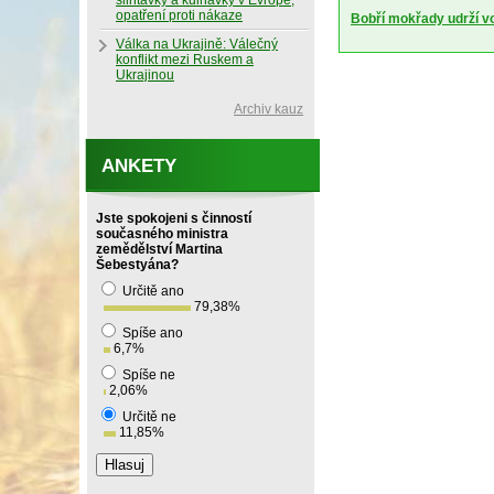
slintavky a kulhavky v Evropě,
opatření proti nákaze
Bobří mokřady udrží vod
Válka na Ukrajině: Válečný
konflikt mezi Ruskem a
Ukrajinou
Archiv kauz
ANKETY
Jste spokojeni s činností
současného ministra
zemědělství Martina
Šebestyána?
Určitě ano
79,38
%
Spíše ano
6,7
%
Spíše ne
2,06
%
Určitě ne
11,85
%